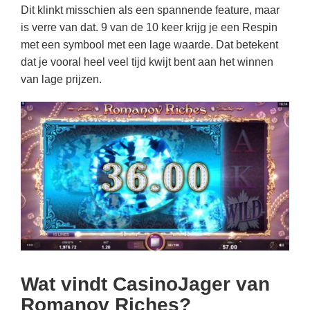
Dit klinkt misschien als een spannende feature, maar
is verre van dat. 9 van de 10 keer krijg je een Respin
met een symbool met een lage waarde. Dat betekent
dat je vooral heel veel tijd kwijt bent aan het winnen
van lage prijzen.
Wat vindt CasinoJager van
Romanov Riches?