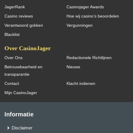
JagerRank
Casinojager Awards
Casino reviews
Hoe wij casino’s beoordelen
Verantwoord gokken
Vergunningen
Blacklist
Over CasinoJager
Over Ons
Redactionele Richtlijnen
Betrouwbaarheid en
Nieuws
transparantie
Contact
Klacht indienen
Mijn CasinoJager
Informatie
Disclaimer