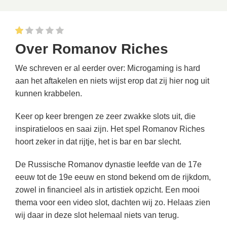
Over Romanov Riches
We schreven er al eerder over: Microgaming is hard
aan het aftakelen en niets wijst erop dat zij hier nog uit
kunnen krabbelen.
Keer op keer brengen ze zeer zwakke slots uit, die
inspiratieloos en saai zijn. Het spel Romanov Riches
hoort zeker in dat rijtje, het is bar en bar slecht.
De Russische Romanov dynastie leefde van de 17e
eeuw tot de 19e eeuw en stond bekend om de rijkdom,
zowel in financieel als in artistiek opzicht. Een mooi
thema voor een video slot, dachten wij zo. Helaas zien
wij daar in deze slot helemaal niets van terug.