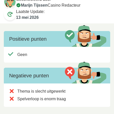
Marijn Tijssen
Casino Redacteur
Laatste Update:
13 mei 2026
Positieve punten
Geen
Negatieve punten
Thema is slecht uitgewerkt
Spelverloop is enorm traag