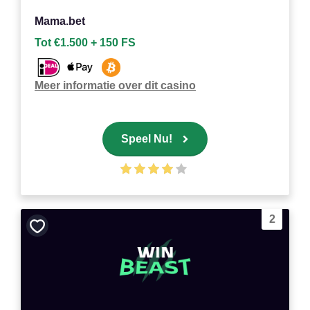
Mama.bet
Tot €1.500 + 150 FS
Meer informatie over dit casino
Speel Nu!
2
Bewaar
als
favoriet