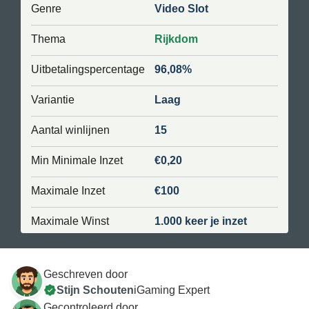
Multipliers
Ja
Genre
Video Slot
Wilds
Ja
Thema
Rijkdom
Uitbetalingspercentage
96,08%
Variantie
Laag
Aantal winlijnen
15
Min Minimale Inzet
€0,20
Maximale Inzet
€100
Maximale Winst
1.000 keer je inzet
Geschreven door
Stijn Schouten
iGaming Expert
Gecontroleerd door