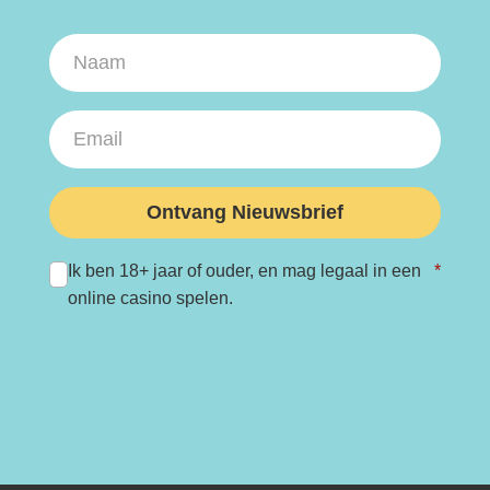
Ontvang Nieuwsbrief
Ik ben 18+ jaar of ouder, en mag legaal in een
*
online casino spelen.