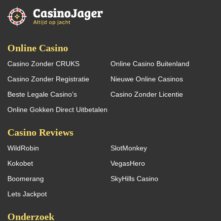
Online Casino
Casino Zonder CRUKS
Online Casino Buitenland
Casino Zonder Registratie
Nieuwe Online Casinos
Beste Legale Casino’s
Casino Zonder Licentie
Online Gokken Direct Uitbetalen
Casino Reviews
WildRobin
SlotMonkey
Kokobet
VegasHero
Boomerang
SkyHills Casino
Lets Jackpot
Onderzoek