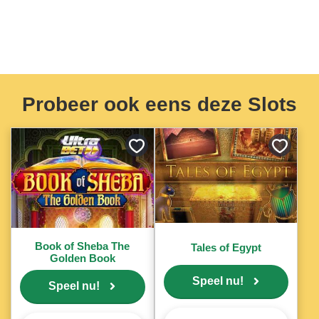
Probeer ook eens deze Slots
Bewaar
Bewaar
als
als
favoriet
favoriet
Book of Sheba The
Tales of Egypt
Golden Book
Speel nu!
Speel nu!