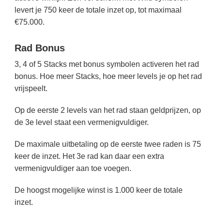
levert je 750 keer de totale inzet op, tot maximaal
€75.000.
Rad Bonus
3, 4 of 5 Stacks met bonus symbolen activeren het rad
bonus. Hoe meer Stacks, hoe meer levels je op het rad
vrijspeelt.
Op de eerste 2 levels van het rad staan geldprijzen, op
de 3e level staat een vermenigvuldiger.
De maximale uitbetaling op de eerste twee raden is 75
keer de inzet. Het 3e rad kan daar een extra
vermenigvuldiger aan toe voegen.
De hoogst mogelijke winst is 1.000 keer de totale
inzet.