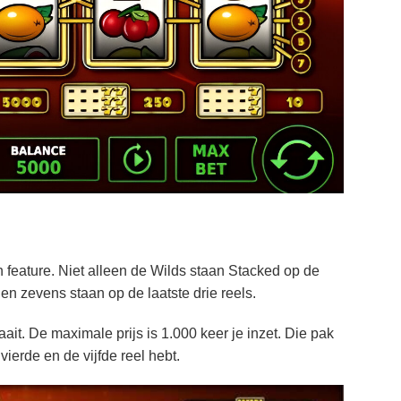
 feature. Niet alleen de Wilds staan Stacked op de
n zevens staan op de laatste drie reels.
it. De maximale prijs is 1.000 keer je inzet. Die pak
ierde en de vijfde reel hebt.