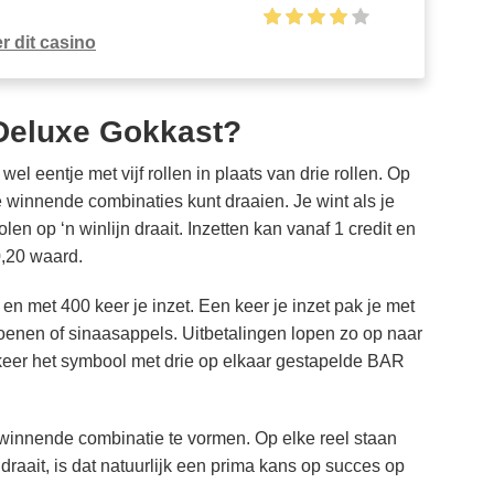
r dit casino
Deluxe Gokkast?
el eentje met vijf rollen in plaats van drie rollen. Op
 je winnende combinaties kunt draaien. Je wint als je
olen op ‘n winlijn draait. Inzetten kan vanaf 1 credit en
0,20 waard.
 en met 400 keer je inzet. Een keer je inzet pak je met
troenen of sinaasappels. Uitbetalingen lopen zo op naar
 keer het symbool met drie op elkaar gestapelde BAR
innende combinatie te vormen. Op elke reel staan
draait, is dat natuurlijk een prima kans op succes op