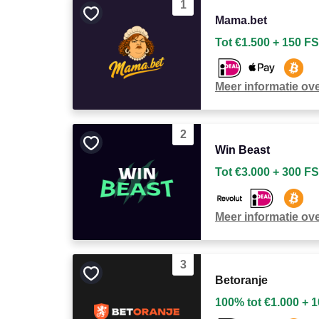
1
Bewaar
Mama.bet
als
favoriet
Tot €1.500 + 150 FS
Meer informatie ove
2
Bewaar
Win Beast
als
favoriet
Tot €3.000 + 300 FS
Meer informatie ove
3
Bewaar
Betoranje
als
favoriet
100% tot €1.000 + 