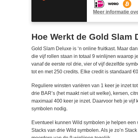
Meer informatie ove
Hoe Werkt de Gold Slam 
Gold Slam Deluxe is ‘n online fruitkast. Maar dan w
die vijf rollen staan in totaal 9 winlijnen waarop
vanaf de eerste rol drie, vier of vijf dezelfde symb
tot en met 250 credits. Elke credit is standaard €
Reguliere winsten variëren van 1 keer je inzet tot
drie BAR’s (het maakt niet uit welke), kersen, ci
maximaal 400 keer je inzet. Daarvoor heb je vijf
symbolen nodig.
Eventueel kunnen Wild symbolen je helpen een w
Stacks van drie Wild symbolen. Als je zo’n Stack 
meerdere van de 9 winlijnen tegelijk.