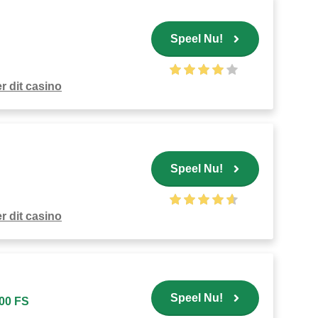
Speel Nu!
r dit casino
Speel Nu!
r dit casino
Speel Nu!
100 FS