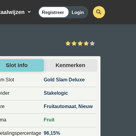
aalwijzen
Registreer
Login
Slot info
Kenmerken
Slot info
Kenmerken
m Slot
Gold Slam Deluxe
ls
5
ls
5
oplay
Ja
m Slot
Gold Slam Deluxe
vider
Stakelogic
oplay
Ja
us Spel
Nee
us Spel
Nee
vider
Stakelogic
re
Fruitautomaat, Nieuw
gressieve Jackpot
Ja
gressieve Jackpot
Ja
ipliers
Nee
re
Fruitautomaat, Nieuw
ema
Fruit
ipliers
Nee
ds
Ja
ema
Fruit
betalingspercentage
96,15%
ds
Ja