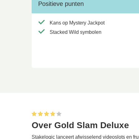
Positieve punten
Kans op Mystery Jackpot
Stacked Wild symbolen
Over Gold Slam Deluxe
Stakelogic lanceert afwisselend videoslots en fru