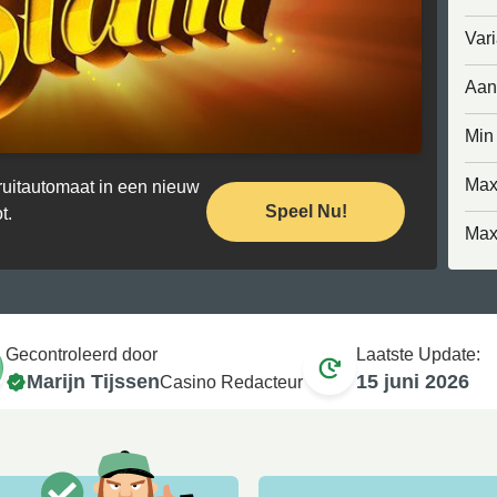
Uit
Vari
Vari
Aant
Aant
Min
Min
Max
ruitautomaat in een nieuw
Speel Nu!
t.
Max
Max
Max
Gecontroleerd door
Laatste Update:
Marijn Tijssen
15 juni 2026
Casino Redacteur