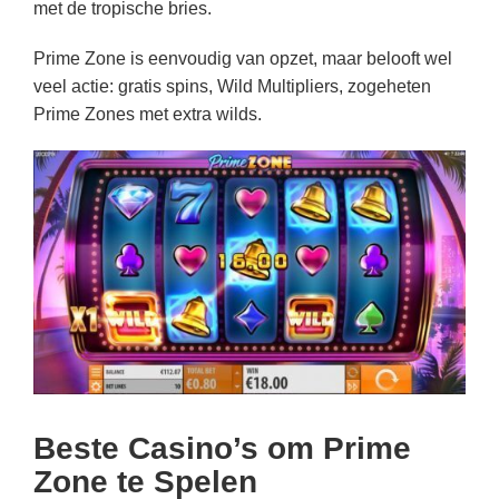
met de tropische bries.
Prime Zone is eenvoudig van opzet, maar belooft wel
veel actie: gratis spins, Wild Multipliers, zogeheten
Prime Zones met extra wilds.
Beste Casino’s om Prime
Zone te Spelen