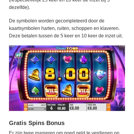
dezelfde).
De symbolen worden gecompleteerd door de
kaartsymbolen harten, ruiten, schoppen en klaveren.
Deze betalen tussen de 5 keer en 10 keer de inzet uit.
Gratis Spins Bonus
Er zijn twee manieren om goed geld te verdienen op