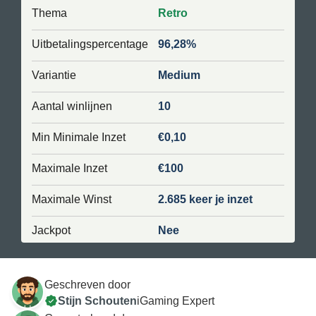
Wilds
Ja
Thema
Retro
Uitbetalingspercentage
96,28%
Variantie
Medium
Aantal winlijnen
10
Min Minimale Inzet
€0,10
Maximale Inzet
€100
Maximale Winst
2.685 keer je inzet
Jackpot
Nee
Geschreven door
Stijn Schouten
iGaming Expert