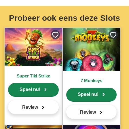
Probeer ook eens deze Slots
Bewaar
Bewaar
als
als
favoriet
favoriet
Super Tiki Strike
7 Monkeys
Speel nu!
Speel nu!
Review
Review