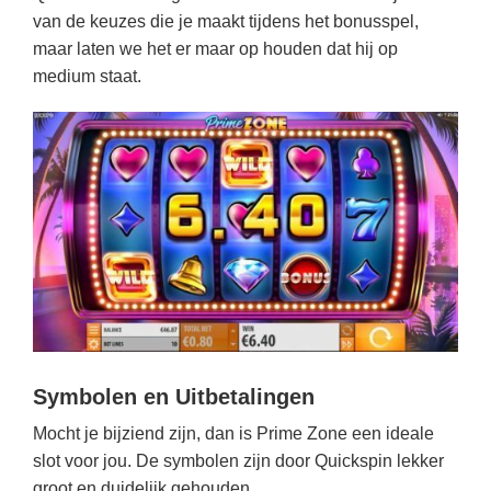
van de keuzes die je maakt tijdens het bonusspel,
maar laten we het er maar op houden dat hij op
medium staat.
Symbolen en Uitbetalingen
Mocht je bijziend zijn, dan is Prime Zone een ideale
slot voor jou. De symbolen zijn door Quickspin lekker
groot en duidelijk gehouden.