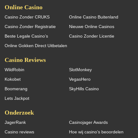
Online Casino
Casino Zonder CRUKS
Online Casino Buitenland
Casino Zonder Registratie
Nieuwe Online Casinos
Beste Legale Casino’s
Casino Zonder Licentie
Online Gokken Direct Uitbetalen
Casino Reviews
WildRobin
SlotMonkey
Kokobet
VegasHero
Boomerang
SkyHills Casino
Lets Jackpot
Onderzoek
JagerRank
Casinojager Awards
Casino reviews
Hoe wij casino’s beoordelen