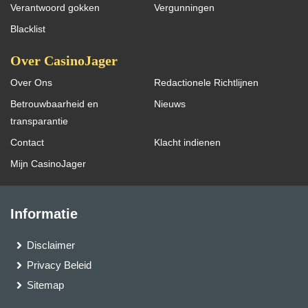
Verantwoord gokken
Vergunningen
Blacklist
Over CasinoJager
Over Ons
Redactionele Richtlijnen
Betrouwbaarheid en
Nieuws
transparantie
Contact
Klacht indienen
Mijn CasinoJager
Informatie
Disclaimer
Privacy Beleid
Sitemap