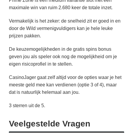
Prime Zone is een medium variantie slot met een
maximale win van ruim 2.680 keer de totale inzet.
Vermakelijk is het zeker: de snelheid zit er goed in en
door de Wild vermenigvuldigers kan je hele leuke
prijzen pakken.
De keuzemogelijkheden in de gratis spins bonus
geven jou als speler ook nog de mogelijkheid om je
eigen risicoprofiel in te stellen.
CasinoJager gaat zelf altijd voor de opties waar je het
meeste geld mee kan verdienen (optie 3 of 4), maar
dat is natuurlijk helemaal aan jou.
3 sterren uit de 5.
Veelgestelde Vragen