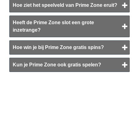
Hoe ziet het speelveld van Prime Zone eruit?
Heeft de Prime Zone slot een grote
inzetrange?
Hoe win je bij Prime Zone gratis spins?
Kun je Prime Zone ook gratis spelen?