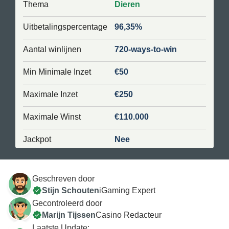
Wilds
Ja
Thema
Dieren
Uitbetalingspercentage
96,35%
Aantal winlijnen
720-ways-to-win
Min Minimale Inzet
€50
Maximale Inzet
€250
Maximale Winst
€110.000
Jackpot
Nee
Geschreven door
Stijn Schouten
iGaming Expert
Gecontroleerd door
Marijn Tijssen
Casino Redacteur
Laatste Update: