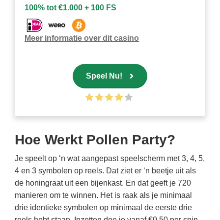
100% tot €1.000 + 100 FS
Meer informatie over dit casino
Speel Nu!
Hoe Werkt Pollen Party?
Je speelt op ‘n wat aangepast speelscherm met 3, 4, 5,
4 en 3 symbolen op reels. Dat ziet er ‘n beetje uit als
de honingraat uit een bijenkast. En dat geeft je 720
manieren om te winnen. Het is raak als je minimaal
drie identieke symbolen op minimaal de eerste drie
reels hebt staan. Inzetten doe je vanaf €0,50 per spin.