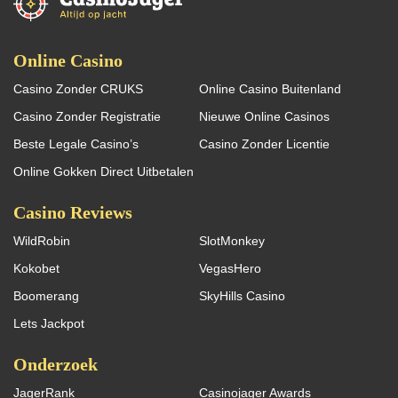
Online Casino
Casino Zonder CRUKS
Online Casino Buitenland
Casino Zonder Registratie
Nieuwe Online Casinos
Beste Legale Casino’s
Casino Zonder Licentie
Online Gokken Direct Uitbetalen
Casino Reviews
WildRobin
SlotMonkey
Kokobet
VegasHero
Boomerang
SkyHills Casino
Lets Jackpot
Onderzoek
JagerRank
Casinojager Awards