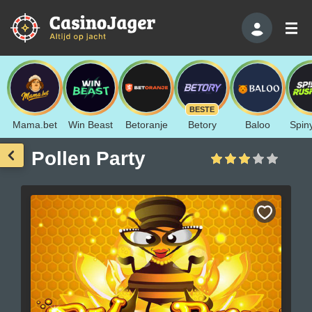
BESTE
Mama.bet
Win Beast
Betoranje
Betory
Baloo
Spin
Pollen Party
Bewaar
als
favoriet