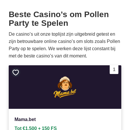
Beste Casino’s om Pollen
Party te Spelen
De casino’s uit onze toplijst zijn uitgebreid getest en
zijn betrouwbare online casino’s om slots zoals Pollen
Party op te spelen. We werken deze lijst constant bij
met de beste casino’s van dit moment.
1
Bewaar
als
favoriet
Mama.bet
Tot €1.500 + 150 FS