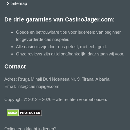
Sitemap
De drie garanties van CasinoJager.com:
Goede en betrouwbare tips voor iedereen: van beginner
tot gevorderde casinospeler.
Alle casino's zijn door ons getest, met echt geld.
Onze reviews zijn altijd onafhankelijk: daar staan wij voor.
Contact
Adres: Rruga Mihail Duri Ndertesa Nr. 9, Tirana, Albania
Email:
info@casinojager.com
Copyright © 2012 – 2026 – alle rechten voorbehouden.
Online een klacht indienen?