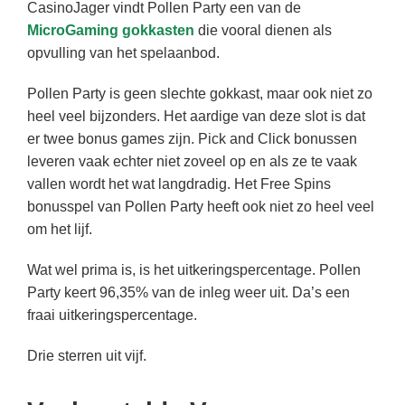
CasinoJager vindt Pollen Party een van de
MicroGaming gokkasten
die vooral dienen als
opvulling van het spelaanbod.
Pollen Party is geen slechte gokkast, maar ook niet zo
heel veel bijzonders. Het aardige van deze slot is dat
er twee bonus games zijn. Pick and Click bonussen
leveren vaak echter niet zoveel op en als ze te vaak
vallen wordt het wat langdradig. Het Free Spins
bonusspel van Pollen Party heeft ook niet zo heel veel
om het lijf.
Wat wel prima is, is het uitkeringspercentage. Pollen
Party keert 96,35% van de inleg weer uit. Da’s een
fraai uitkeringspercentage.
Drie sterren uit vijf.