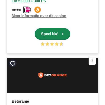
Tot €3.000 + 300 FS
Meer informatie over dit casino
Speel Nu!
3
Bewaar
als
favoriet
Betoranje