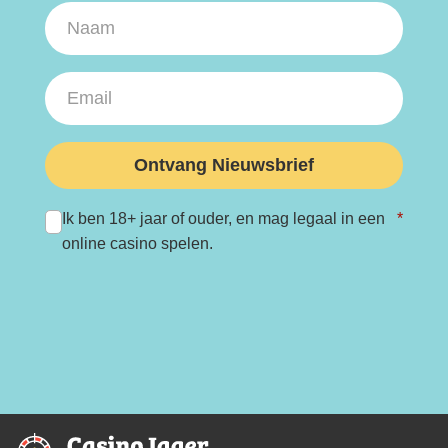
Ontvang Nieuwsbrief
Ik ben 18+ jaar of ouder, en mag legaal in een
*
online casino spelen.