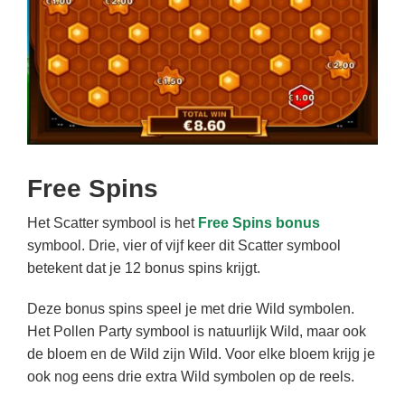
Free Spins
Het Scatter symbool is het
Free Spins bonus
symbool. Drie, vier of vijf keer dit Scatter symbool
betekent dat je 12 bonus spins krijgt.
Deze bonus spins speel je met drie Wild symbolen.
Het Pollen Party symbool is natuurlijk Wild, maar ook
de bloem en de Wild zijn Wild. Voor elke bloem krijg je
ook nog eens drie extra Wild symbolen op de reels.