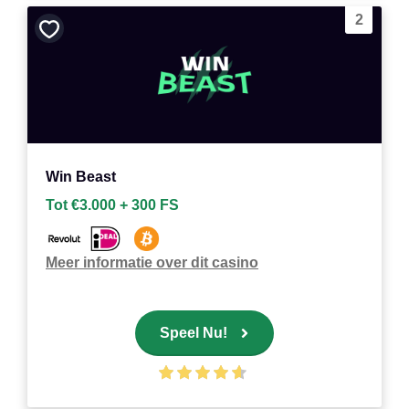
2
Bewaar
als
favoriet
Win Beast
Tot €3.000 + 300 FS
Meer informatie over dit casino
Speel Nu!