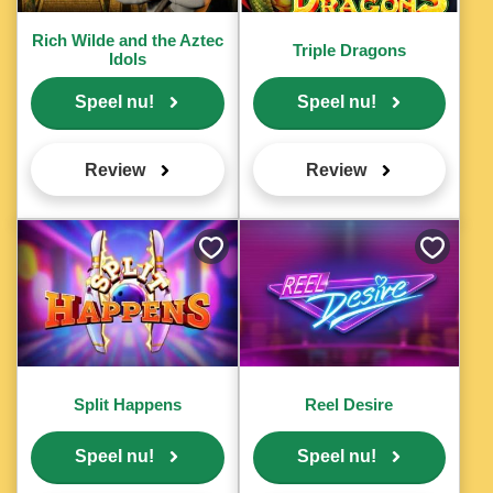
Rich Wilde and the Aztec
Triple Dragons
Idols
Speel nu!
Speel nu!
Review
Review
Bewaar
Bewaar
als
als
favoriet
favoriet
Split Happens
Reel Desire
Speel nu!
Speel nu!