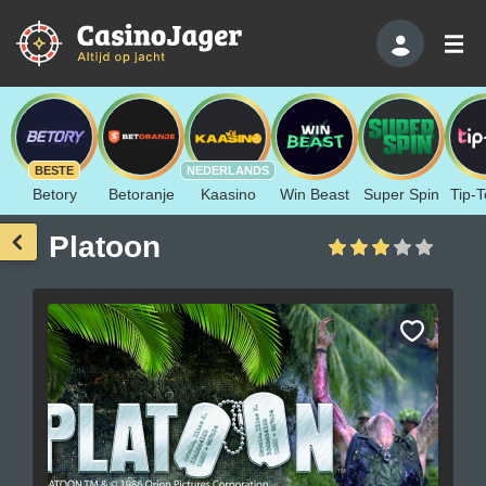
BESTE
NEDERLANDS
Betory
Betoranje
Kaasino
Win Beast
Super Spin
Tip-T
Platoon
Bewaar
als
favoriet