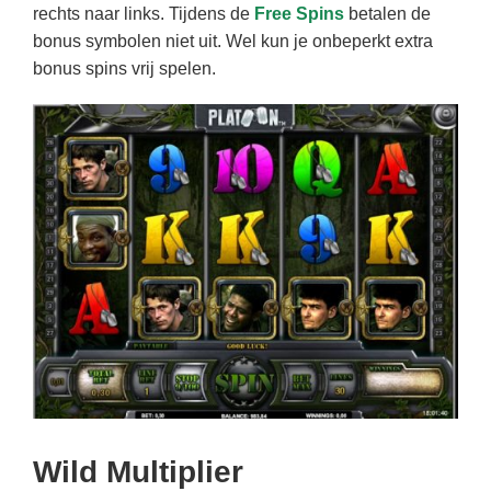
rechts naar links. Tijdens de
Free Spins
betalen de
bonus symbolen niet uit. Wel kun je onbeperkt extra
bonus spins vrij spelen.
Wild Multiplier