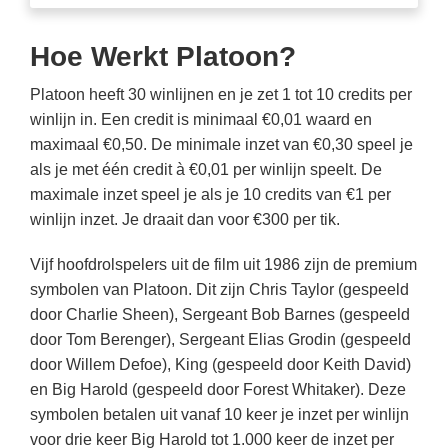
Hoe Werkt Platoon?
Platoon heeft 30 winlijnen en je zet 1 tot 10 credits per
winlijn in. Een credit is minimaal €0,01 waard en
maximaal €0,50. De minimale inzet van €0,30 speel je
als je met één credit à €0,01 per winlijn speelt. De
maximale inzet speel je als je 10 credits van €1 per
winlijn inzet. Je draait dan voor €300 per tik.
Vijf hoofdrolspelers uit de film uit 1986 zijn de premium
symbolen van Platoon. Dit zijn Chris Taylor (gespeeld
door Charlie Sheen), Sergeant Bob Barnes (gespeeld
door Tom Berenger), Sergeant Elias Grodin (gespeeld
door Willem Defoe), King (gespeeld door Keith David)
en Big Harold (gespeeld door Forest Whitaker). Deze
symbolen betalen uit vanaf 10 keer je inzet per winlijn
voor drie keer Big Harold tot 1.000 keer de inzet per