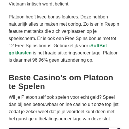
Vietnam kritisch wordt belicht.
Platoon heeft twee bonus features. Deze hebben
natuurlijk alles te maken met oorlog. Zo is er ‘n Respin
feature met tanks die zich verplaatsen op je
speelscherm. Er is ook een Free Spins bonus met tot
12 Free Spins bonus. Gebruikelijk voor
iSoftBet
gokkasten
is het fraaie uitkeringspercentage. Platoon
is daar met 96,96% geen uitzondering op.
Beste Casino’s om Platoon
te Spelen
Wil je Platoon zelf ook spelen voor echt geld? Speel
dan bij een betrouwbaar online casino uit onze toplijst,
zodat je zeker weet dat je je voordeel kunt doen met
het gunstige uitbetalingspercentage van deze slot.