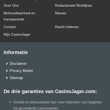
Over Ons
Redactionele Richtlijnen
Betrouwbaarheid en
Nieuws
transparantie
Contact
Klacht indienen
Mijn CasinoJager
Informatie
Disclaimer
Privacy Beleid
Sitemap
De drie garanties van CasinoJager.com:
Goede en betrouwbare tips voor iedereen: van beginner
tot gevorderde casinospeler.