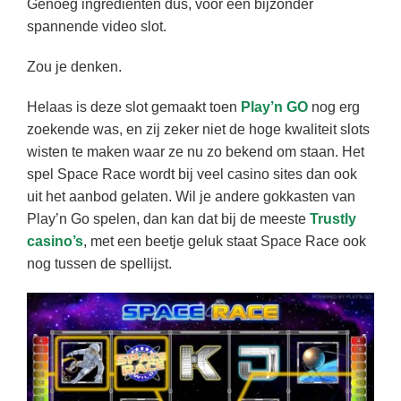
Genoeg ingrediënten dus, voor een bijzonder
spannende video slot.
Zou je denken.
Helaas is deze slot gemaakt toen
Play’n GO
nog erg
zoekende was, en zij zeker niet de hoge kwaliteit slots
wisten te maken waar ze nu zo bekend om staan. Het
spel Space Race wordt bij veel casino sites dan ook
uit het aanbod gelaten. Wil je andere gokkasten van
Play’n Go spelen, dan kan dat bij de meeste
Trustly
casino’s
, met een beetje geluk staat Space Race ook
nog tussen de spellijst.