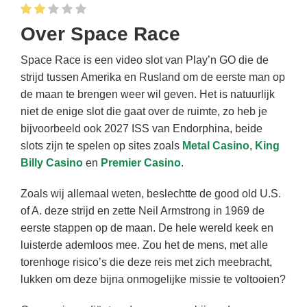
Over Space Race
Space Race is een video slot van Play’n GO die de
strijd tussen Amerika en Rusland om de eerste man op
de maan te brengen weer wil geven. Het is natuurlijk
niet de enige slot die gaat over de ruimte, zo heb je
bijvoorbeeld ook 2027 ISS van Endorphina, beide
slots zijn te spelen op sites zoals
Metal Casino
,
King
Billy Casino
en
Premier Casino
.
Zoals wij allemaal weten, beslechtte de good old U.S.
of A. deze strijd en zette Neil Armstrong in 1969 de
eerste stappen op de maan. De hele wereld keek en
luisterde ademloos mee. Zou het de mens, met alle
torenhoge risico’s die deze reis met zich meebracht,
lukken om deze bijna onmogelijke missie te voltooien?