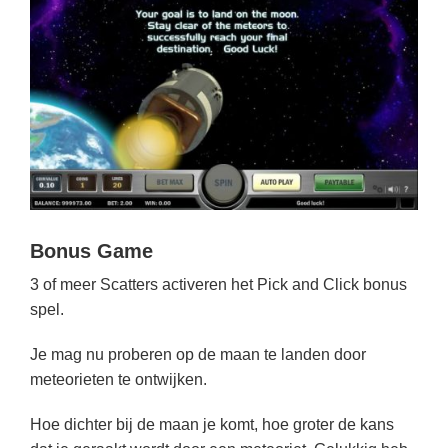
Bonus Game
3 of meer Scatters activeren het Pick and Click bonus
spel.
Je mag nu proberen op de maan te landen door
meteorieten te ontwijken.
Hoe dichter bij de maan je komt, hoe groter de kans