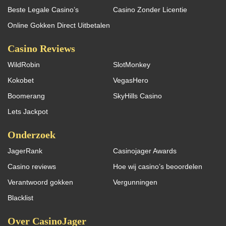
Beste Legale Casino’s
Casino Zonder Licentie
Online Gokken Direct Uitbetalen
Casino Reviews
WildRobin
SlotMonkey
Kokobet
VegasHero
Boomerang
SkyHills Casino
Lets Jackpot
Onderzoek
JagerRank
Casinojager Awards
Casino reviews
Hoe wij casino’s beoordelen
Verantwoord gokken
Vergunningen
Blacklist
Over CasinoJager