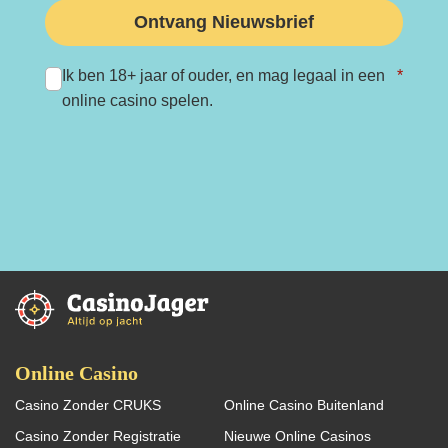
Ontvang Nieuwsbrief
Ik ben 18+ jaar of ouder, en mag legaal in een
*
online casino spelen.
Online Casino
Casino Zonder CRUKS
Online Casino Buitenland
Casino Zonder Registratie
Nieuwe Online Casinos