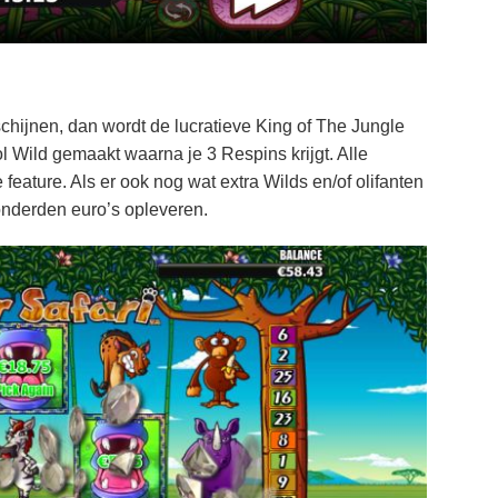
schijnen, dan wordt de lucratieve King of The Jungle
ol Wild gemaakt waarna je 3 Respins krijgt. Alle
feature. Als er ook nog wat extra Wilds en/of olifanten
onderden euro’s opleveren.