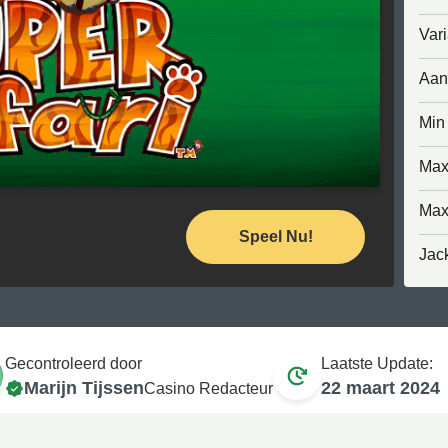
Uit
Vari
Vari
Aant
Aant
Min
Min
Max
Max
Max
Speel Nu!
Max
Jac
Jac
Gecontroleerd door
Laatste Update:
Marijn Tijssen
22 maart 2024
Casino Redacteur