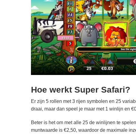
Hoe werkt Super Safari?
Er zijn 5 rollen met 3 rijen symbolen en 25 variab
draai, maar dan speel je maar met 1 winlijn en €0,
Beter is het om met alle 25 de winlijnen te spele
muntwaarde is €2,50, waardoor de maximale inze