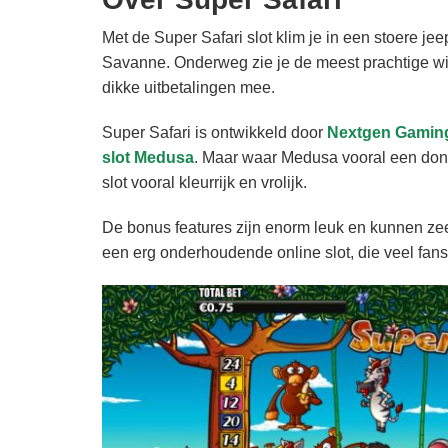
Met de Super Safari slot klim je in een stoere je
Savanne. Onderweg zie je de meest prachtige wil
dikke uitbetalingen mee.
Super Safari is ontwikkeld door
Nextgen Gamin
slot Medusa
. Maar waar Medusa vooral een donker
slot vooral kleurrijk en vrolijk.
De bonus features zijn enorm leuk en kunnen zee
een erg onderhoudende online slot, die veel fans