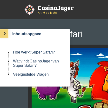
Super Safari
Inhoudsopgave
Hoe werkt Super Safari?
Wat vindt CasinoJager van
Super Safari?
Veelgestelde Vragen