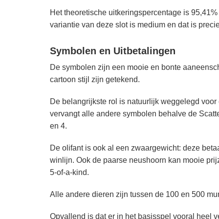
Het theoretische uitkeringspercentage is 95,41% w
variantie van deze slot is medium en dat is prec
Symbolen en Uitbetalingen
De symbolen zijn een mooie en bonte aaneenscha
cartoon stijl zijn getekend.
De belangrijkste rol is natuurlijk weggelegd voo
vervangt alle andere symbolen behalve de Scatter
en 4.
De olifant is ook al een zwaargewicht: deze betaa
winlijn. Ook de paarse neushoorn kan mooie prij
5-of-a-kind.
Alle andere dieren zijn tussen de 100 en 500 mun
Opvallend is dat er in het basisspel vooral heel ve