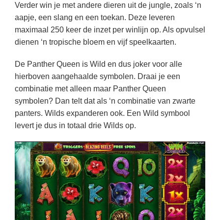
Verder win je met andere dieren uit de jungle, zoals ‘n
aapje, een slang en een toekan. Deze leveren
maximaal 250 keer de inzet per winlijn op. Als opvulsel
dienen ‘n tropische bloem en vijf speelkaarten.
De Panther Queen is Wild en dus joker voor alle
hierboven aangehaalde symbolen. Draai je een
combinatie met alleen maar Panther Queen
symbolen? Dan telt dat als ‘n combinatie van zwarte
panters. Wilds expanderen ook. Een Wild symbool
levert je dus in totaal drie Wilds op.