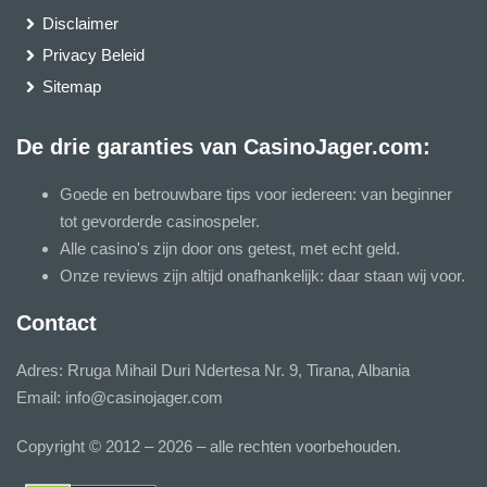
Disclaimer
Privacy Beleid
Sitemap
De drie garanties van CasinoJager.com:
Goede en betrouwbare tips voor iedereen: van beginner
tot gevorderde casinospeler.
Alle casino's zijn door ons getest, met echt geld.
Onze reviews zijn altijd onafhankelijk: daar staan wij voor.
Contact
Adres: Rruga Mihail Duri Ndertesa Nr. 9, Tirana, Albania
Email:
info@casinojager.com
Copyright © 2012 – 2026 – alle rechten voorbehouden.