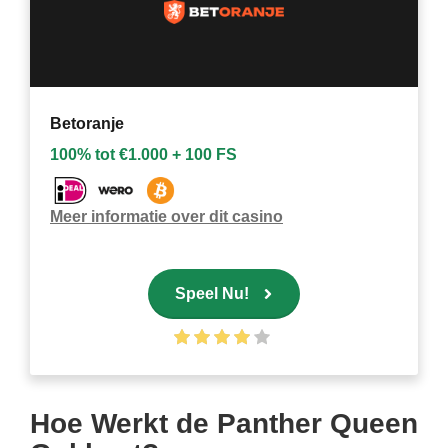
Betoranje
100% tot €1.000 + 100 FS
Meer informatie over dit casino
Speel Nu!
Hoe Werkt de Panther Queen