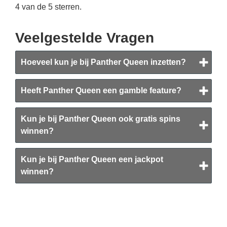
4 van de 5 sterren.
Veelgestelde Vragen
Hoeveel kun je bij Panther Queen inzetten?
Heeft Panther Queen een gamble feature?
Kun je bij Panther Queen ook gratis spins
winnen?
Kun je bij Panther Queen een jackpot
winnen?