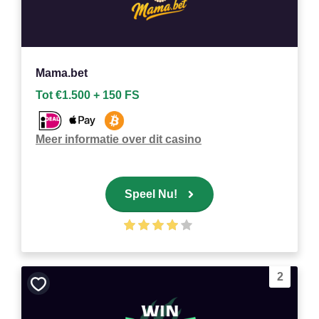
Mama.bet
Tot €1.500 + 150 FS
Meer informatie over dit casino
Speel Nu!
2
Bewaar
als
favoriet