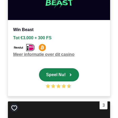
Win Beast
Tot €3.000 + 300 FS
Meer informatie over dit casino
Speel Nu!
3
Bewaar
als
favoriet