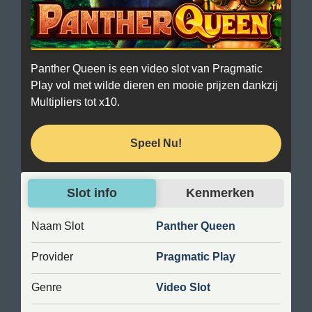
Panther Queen is een video slot van Pragmatic
Play vol met wilde dieren en mooie prijzen dankzij
Multipliers tot x10.
Speel Nu!
Slot info
Kenmerken
Reels
5
Naam Slot
Panther Queen
Autoplay
Ja
Bonus Spel
Ja
Provider
Pragmatic Play
Free Spins
5
Progressieve Jackpot
Nee
Genre
Video Slot
Multipliers
Ja