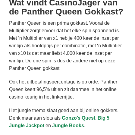
Wat vindt CasinoJager van
de Panther Queen Gokkast?
Panther Queen is een prima gokkast. Vooral de
Multiplier zorgt ervoor dat het elke spin spannend is.
Met ‘n Multiplier van x1 heb je 400 keer de inzet per
winlijn als hoofdprijs per combinatie, met ‘n Multiplier
van x10 is dat maar liefst 4.000 keer de inzet per
winlijn. De ene spin is dus de andere niet op deze
Panther Queen gokkast.
Ook het uitbetalingspercentage is op orde. Panther
Queen keert 96,5% uit en zit daarmee in het online
casino keurig in het linkerrijtje.
Het jungle thema slaat goed aan bij online gokkers.
Denk maar aan slots als
Gonzo’s Quest
,
Big 5
Jungle Jackpot
en
Jungle Books
.