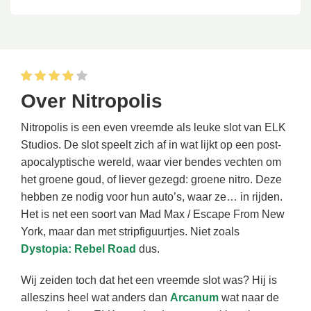
Over Nitropolis
Nitropolis is een even vreemde als leuke slot van ELK
Studios. De slot speelt zich af in wat lijkt op een post-
apocalyptische wereld, waar vier bendes vechten om
het groene goud, of liever gezegd: groene nitro. Deze
hebben ze nodig voor hun auto’s, waar ze… in rijden.
Het is net een soort van Mad Max / Escape From New
York, maar dan met stripfiguurtjes. Niet zoals
Dystopia: Rebel Road
dus.
Wij zeiden toch dat het een vreemde slot was? Hij is
alleszins heel wat anders dan
Arcanum
wat naar de