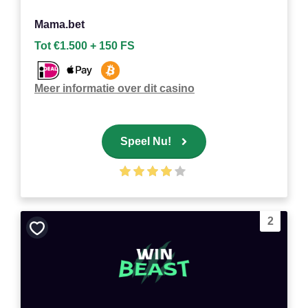
Mama.bet
Tot €1.500 + 150 FS
Meer informatie over dit casino
Speel Nu!
2
Bewaar
als
favoriet