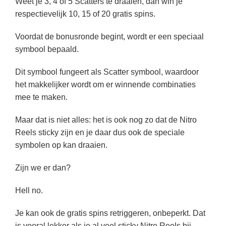
Weet je 3, 4 of 5 Scatters te draaien, dan win je
respectievelijk 10, 15 of 20 gratis spins.
Voordat de bonusronde begint, wordt er een speciaal
symbool bepaald.
Dit symbool fungeert als Scatter symbool, waardoor
het makkelijker wordt om er winnende combinaties
mee te maken.
Maar dat is niet alles: het is ook nog zo dat de Nitro
Reels sticky zijn en je daar dus ook de speciale
symbolen op kan draaien.
Zijn we er dan?
Hell no.
Je kan ook de gratis spins retriggeren, onbeperkt. Dat
is vooral lekker als je al veel sticky Nitro Reels bij