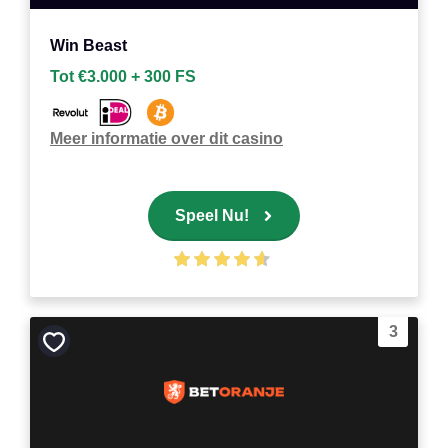
Win Beast
Tot €3.000 + 300 FS
Meer informatie over dit casino
Speel Nu!
3
Bewaar
als
favoriet