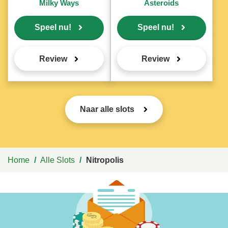
Milky Ways
Asteroids
Speel nu!
Speel nu!
Review
Review
Naar alle slots
Home
/
Alle Slots
/
Nitropolis