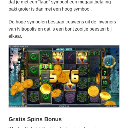
dat je met een “laag” symbool een megauitbetaling
pakt groter is dan met een hoog symbool.
De hoge symbolen bestaan trouwens uit de inwoners
van Nitropolis en dat is een bont zooitje beesten bij
elkaar.
Gratis Spins Bonus