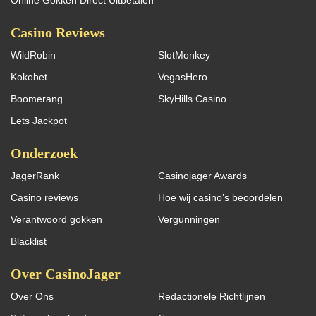
Casino Reviews
WildRobin
SlotMonkey
Kokobet
VegasHero
Boomerang
SkyHills Casino
Lets Jackpot
Onderzoek
JagerRank
Casinojager Awards
Casino reviews
Hoe wij casino’s beoordelen
Verantwoord gokken
Vergunningen
Blacklist
Over CasinoJager
Over Ons
Redactionele Richtlijnen