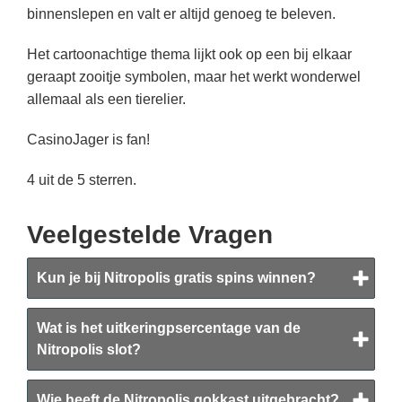
binnenslepen en valt er altijd genoeg te beleven.
Het cartoonachtige thema lijkt ook op een bij elkaar
geraapt zooitje symbolen, maar het werkt wonderwel
allemaal als een tierelier.
CasinoJager is fan!
4 uit de 5 sterren.
Veelgestelde Vragen
Kun je bij Nitropolis gratis spins winnen?
Wat is het uitkeringpsercentage van de
Nitropolis slot?
Wie heeft de Nitropolis gokkast uitgebracht?