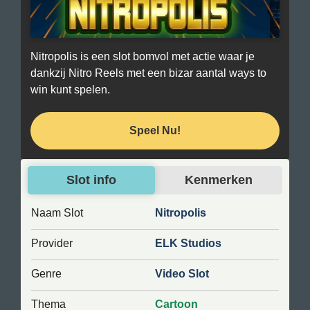
Nitropolis is een slot bomvol met actie waar je
dankzij Nitro Reels met een bizar aantal ways to
win kunt spelen.
Speel Nu!
Slot info
Kenmerken
Reels
6
Naam Slot
Nitropolis
Autoplay
Ja
Bonus Spel
Ja
Provider
ELK Studios
Free Spins
20
Progressieve Jackpot
Nee
Genre
Video Slot
Multipliers
Nee
Wilds
Ja
Thema
Cartoon