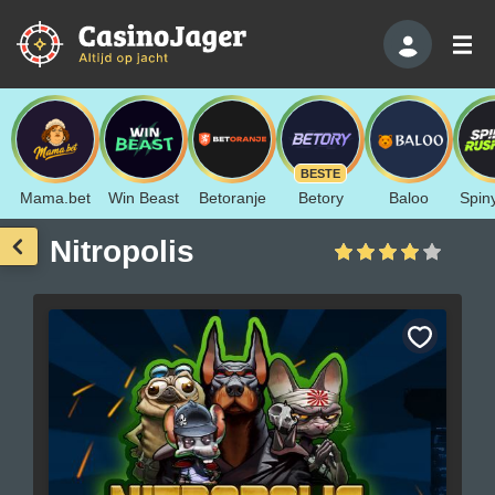
BESTE
Mama.bet
Win Beast
Betoranje
Betory
Baloo
Spin
Nitropolis
Bewaar
als
favoriet