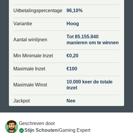
Uitbetalingspercentage
96,10%
Variantie
Hoog
Tot 85.155.840
Aantal winlijnen
manieren om te winnen
Min Minimale Inzet
€0,20
Maximale Inzet
€100
10.000 keer de totale
Maximale Winst
inzet
Jackpot
Nee
Geschreven door
Stijn Schouten
iGaming Expert