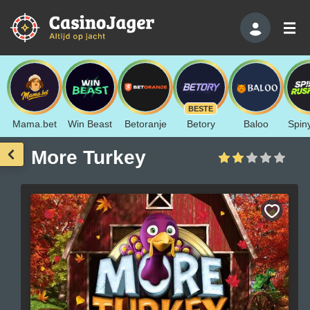
BESTE
Mama.bet
Win Beast
Betoranje
Betory
Baloo
Spin
More Turkey
Bewaar
als
favoriet