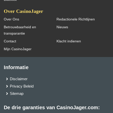
Over CasinoJager
Over Ons
Redactionele Richtlijnen
Betrouwbaarheid en
Nieuws
transparantie
Contact
Klacht indienen
Mijn CasinoJager
Informatie
Disclaimer
Privacy Beleid
Sitemap
De drie garanties van CasinoJager.com: