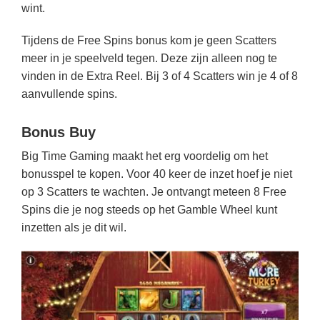
wint.
Tijdens de Free Spins bonus kom je geen Scatters
meer in je speelveld tegen. Deze zijn alleen nog te
vinden in de Extra Reel. Bij 3 of 4 Scatters win je 4 of 8
aanvullende spins.
Bonus Buy
Big Time Gaming maakt het erg voordelig om het
bonusspel te kopen. Voor 40 keer de inzet hoef je niet
op 3 Scatters te wachten. Je ontvangt meteen 8 Free
Spins die je nog steeds op het Gamble Wheel kunt
inzetten als je dit wil.