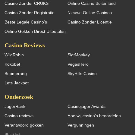
Casino Zonder CRUKS
Online Casino Buitenland
Casino Zonder Registratie
Nieuwe Online Casinos
Beste Legale Casino’s
Casino Zonder Licentie
Online Gokken Direct Uitbetalen
Casino Reviews
WildRobin
SlotMonkey
Kokobet
VegasHero
Boomerang
SkyHills Casino
Lets Jackpot
Onderzoek
JagerRank
Casinojager Awards
Casino reviews
Hoe wij casino’s beoordelen
Verantwoord gokken
Vergunningen
Blacklist