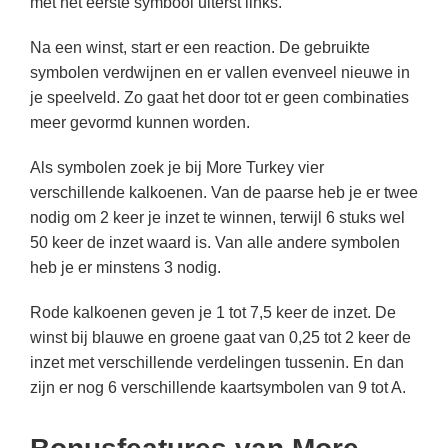
met het eerste symbool uiterst links.
Na een winst, start er een reaction. De gebruikte
symbolen verdwijnen en er vallen evenveel nieuwe in
je speelveld. Zo gaat het door tot er geen combinaties
meer gevormd kunnen worden.
Als symbolen zoek je bij More Turkey vier
verschillende kalkoenen. Van de paarse heb je er twee
nodig om 2 keer je inzet te winnen, terwijl 6 stuks wel
50 keer de inzet waard is. Van alle andere symbolen
heb je er minstens 3 nodig.
Rode kalkoenen geven je 1 tot 7,5 keer de inzet. De
winst bij blauwe en groene gaat van 0,25 tot 2 keer de
inzet met verschillende verdelingen tussenin. En dan
zijn er nog 6 verschillende kaartsymbolen van 9 tot A.