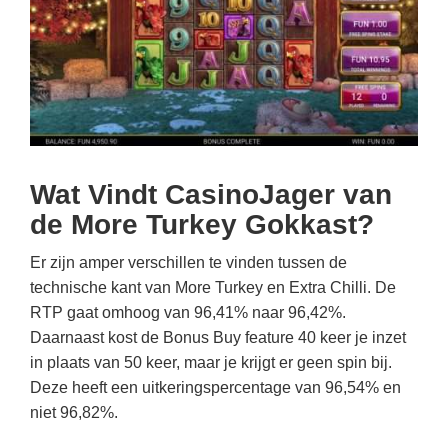
Wat Vindt CasinoJager van
de More Turkey Gokkast?
Er zijn amper verschillen te vinden tussen de
technische kant van More Turkey en Extra Chilli. De
RTP gaat omhoog van 96,41% naar 96,42%.
Daarnaast kost de Bonus Buy feature 40 keer je inzet
in plaats van 50 keer, maar je krijgt er geen spin bij.
Deze heeft een uitkeringspercentage van 96,54% en
niet 96,82%.