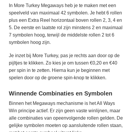
In More Turkey Megaways heb je te maken met een
speelveld van maximaal 42 symbolen. Je hebt 6 rollen
plus een Extra Reel horizontaal boven rollen 2, 3, 4 en
5. De eerste en laatste rol zijn minstens 2 en maximaal
7 symbolen hoog, terwijl de middelste rollen 2 tot 6
symbolen hoog zijn.
Je inzet bij More Turkey, pas je rechts aan door op de
pijltjes te klikken. Zo kies je om tussen €0,20 en €40
per spin in te zetten. Hierna kun je beginnen met
spelen door op de groene spin-knop te klikken.
Winnende Combinaties en Symbolen
Binnen het Megaways mechanisme is het All Ways
Win principe actief. Er zijn geen vaste winlijnen, maar
alle combinaties van opeenvolgende rollen gelden. De
gelijke symbolen moeten op aansluitende rollen staan,