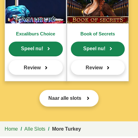
favoriet
favoriet
Excaliburs Choice
Book of Secrets
Speel nu!
Speel nu!
Review
Review
Naar alle slots
Home
/
Alle Slots
/
More Turkey