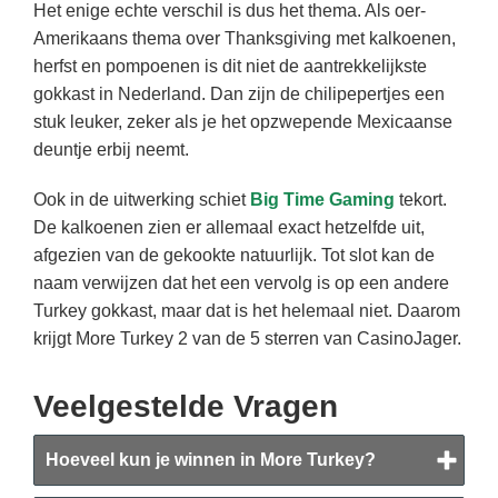
Het enige echte verschil is dus het thema. Als oer-
Amerikaans thema over Thanksgiving met kalkoenen,
herfst en pompoenen is dit niet de aantrekkelijkste
gokkast in Nederland. Dan zijn de chilipepertjes een
stuk leuker, zeker als je het opzwepende Mexicaanse
deuntje erbij neemt.
Ook in de uitwerking schiet
Big Time Gaming
tekort.
De kalkoenen zien er allemaal exact hetzelfde uit,
afgezien van de gekookte natuurlijk. Tot slot kan de
naam verwijzen dat het een vervolg is op een andere
Turkey gokkast, maar dat is het helemaal niet. Daarom
krijgt More Turkey 2 van de 5 sterren van CasinoJager.
Veelgestelde Vragen
Hoeveel kun je winnen in More Turkey?