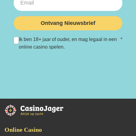
Ontvang Nieuwsbrief
Ik ben 18+ jaar of ouder, en mag legaal in een
*
online casino spelen.
Online Casino