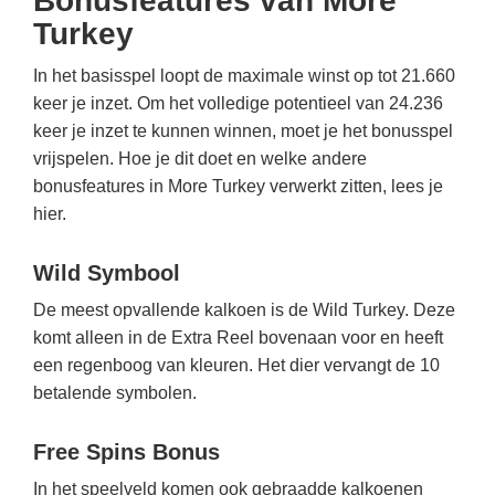
Bonusfeatures van More
Turkey
In het basisspel loopt de maximale winst op tot 21.660
keer je inzet. Om het volledige potentieel van 24.236
keer je inzet te kunnen winnen, moet je het bonusspel
vrijspelen. Hoe je dit doet en welke andere
bonusfeatures in More Turkey verwerkt zitten, lees je
hier.
Wild Symbool
De meest opvallende kalkoen is de Wild Turkey. Deze
komt alleen in de Extra Reel bovenaan voor en heeft
een regenboog van kleuren. Het dier vervangt de 10
betalende symbolen.
Free Spins Bonus
In het speelveld komen ook gebraadde kalkoenen