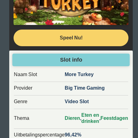
Speel Nu!
Slot info
Naam Slot
More Turkey
Provider
Big Time Gaming
Genre
Video Slot
Eten en
Thema
Dieren
,
,
Feestdagen
drinken
Uitbetalingspercentage
96,42%