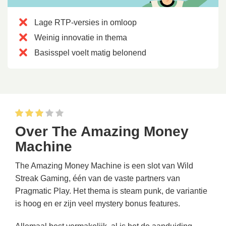
Lage RTP-versies in omloop
Weinig innovatie in thema
Basisspel voelt matig belonend
Over The Amazing Money
Machine
The Amazing Money Machine is een slot van Wild
Streak Gaming, één van de vaste partners van
Pragmatic Play. Het thema is steam punk, de variantie
is hoog en er zijn veel mystery bonus features.