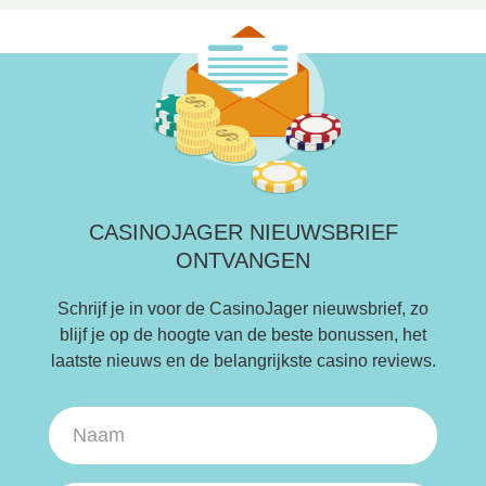
CASINOJAGER NIEUWSBRIEF
ONTVANGEN
Schrijf je in voor de CasinoJager nieuwsbrief, zo
blijf je op de hoogte van de beste bonussen, het
laatste nieuws en de belangrijkste casino reviews.