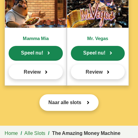
als
als
favoriet
favoriet
Mamma Mia
Mr. Vegas
Speel nu!
Speel nu!
Review
Review
Naar alle slots
Home
/
Alle Slots
/
The Amazing Money Machine