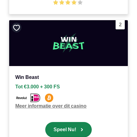
2
Bewaar
als
favoriet
Win Beast
Tot €3.000 + 300 FS
Meer informatie over dit casino
Speel Nu!