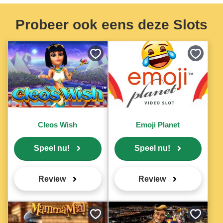
Probeer ook eens deze Slots
Bewaar
Bewaar
als
als
favoriet
favoriet
Cleos Wish
Emoji Planet
Speel nu!
Speel nu!
Review
Review
Bewaar
Bewaar