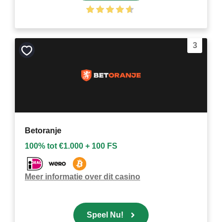
3
Bewaar
als
favoriet
Betoranje
100% tot €1.000 + 100 FS
Meer informatie over dit casino
Speel Nu!