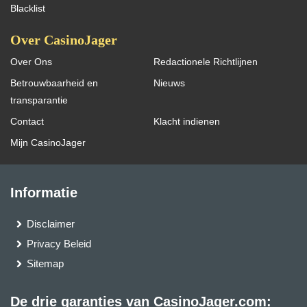
Blacklist
Over CasinoJager
Over Ons
Redactionele Richtlijnen
Betrouwbaarheid en
Nieuws
transparantie
Contact
Klacht indienen
Mijn CasinoJager
Informatie
Disclaimer
Privacy Beleid
Sitemap
De drie garanties van CasinoJager.com: