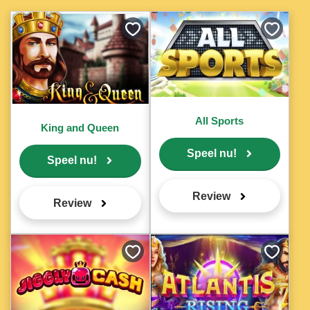
Bewaar
Bewaar
als
als
favoriet
favoriet
All Sports
King and Queen
Speel nu!
Speel nu!
Review
Review
Bewaar
Bewaar
als
als
favoriet
favoriet