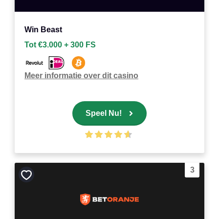
Win Beast
Tot €3.000 + 300 FS
Meer informatie over dit casino
Speel Nu!
3
Bewaar
als
favoriet