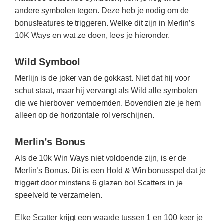
andere symbolen tegen. Deze heb je nodig om de
bonusfeatures te triggeren. Welke dit zijn in Merlin’s
10K Ways en wat ze doen, lees je hieronder.
Wild Symbool
Merlijn is de joker van de gokkast. Niet dat hij voor
schut staat, maar hij vervangt als Wild alle symbolen
die we hierboven vernoemden. Bovendien zie je hem
alleen op de horizontale rol verschijnen.
Merlin’s Bonus
Als de 10k Win Ways niet voldoende zijn, is er de
Merlin’s Bonus. Dit is een Hold & Win bonusspel dat je
triggert door minstens 6 glazen bol Scatters in je
speelveld te verzamelen.
Elke Scatter krijgt een waarde tussen 1 en 100 keer je