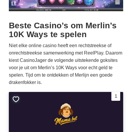
Beste Casino’s om Merlin’s
10K Ways te spelen
Niet elke online casino heeft een rechtstreekse of
onrechtstreekse samenwerking met ReelPlay. Daarom
kiest CasinoJager de volgende uitstekende goksites
voor je uit om Merlin’s 10K Ways voor echt geld te
spelen. Tijd om te ontdekken of Merlijn een goede
drakenfokker is.
1
Bewaar
als
favoriet