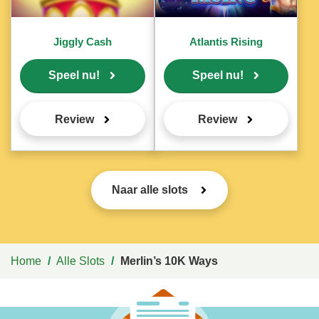
Jiggly Cash
Atlantis Rising
Speel nu!
Speel nu!
Review
Review
Naar alle slots
Home
/
Alle Slots
/
Merlin’s 10K Ways