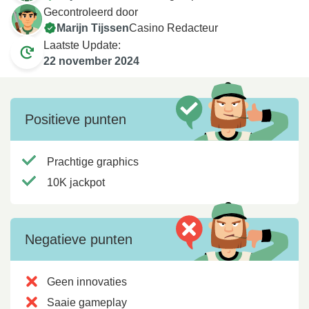
Gecontroleerd door
Marijn Tijssen
Casino Redacteur
Laatste Update:
22 november 2024
Positieve punten
Prachtige graphics
10K jackpot
Negatieve punten
Geen innovaties
Saaie gameplay