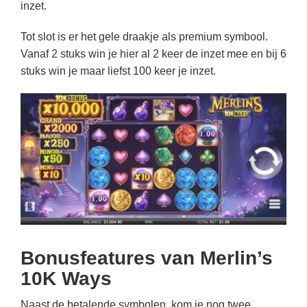
inzet.
Tot slot is er het gele draakje als premium symbool.
Vanaf 2 stuks win je hier al 2 keer de inzet mee en bij 6
stuks win je maar liefst 100 keer je inzet.
Bonusfeatures van Merlin’s
10K Ways
Naast de betalende symbolen, kom je nog twee