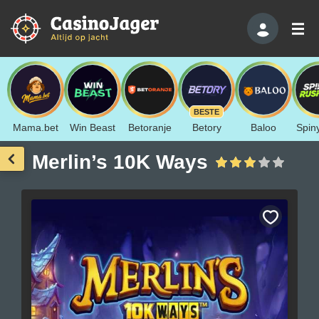
BESTE
Mama.bet
Win Beast
Betoranje
Betory
Baloo
Spin
Merlin’s 10K Ways
Bewaar
als
favoriet