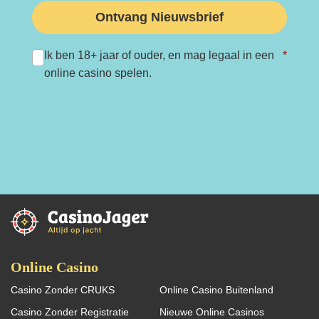
Ontvang Nieuwsbrief
Ik ben 18+ jaar of ouder, en mag legaal in een
*
online casino spelen.
Online Casino
Casino Zonder CRUKS
Online Casino Buitenland
Casino Zonder Registratie
Nieuwe Online Casinos