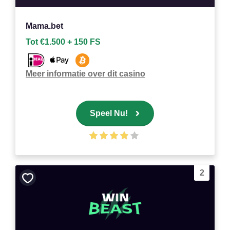
Mama.bet
Tot €1.500 + 150 FS
Meer informatie over dit casino
Speel Nu!
2
Bewaar
als
favoriet