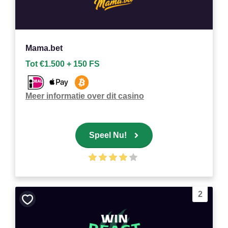
Mama.bet
Tot €1.500 + 150 FS
Meer informatie over dit casino
Speel Nu!
2
Bewaar
als
favoriet