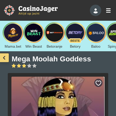
BESTE
Mama.bet
Win Beast
Betoranje
Betory
Baloo
Spin
Mega Moolah Goddess
Bewaar
als
favoriet