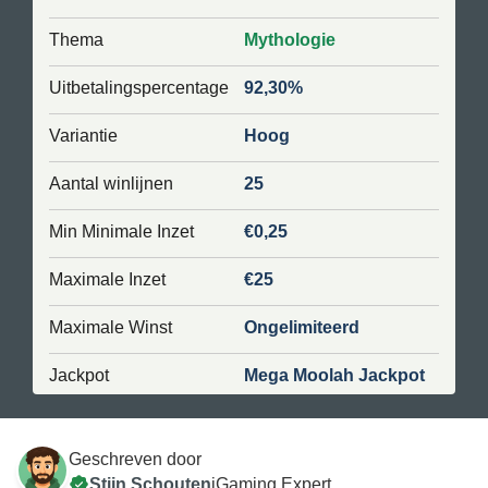
Reguliere Jackpot
Minimaal €1.000.000
Multipliers
Ja
Thema
Mythologie
Wilds
Ja
Uitbetalingspercentage
92,30%
Variantie
Hoog
Aantal winlijnen
25
Min Minimale Inzet
€0,25
Maximale Inzet
€25
Maximale Winst
Ongelimiteerd
Jackpot
Mega Moolah Jackpot
Geschreven door
Stijn Schouten
iGaming Expert