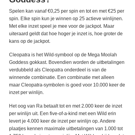
Spelen kan vanaf €0,25 per spin en tot en met €25 per
spin. Elke spin kun je winnen op 25 actieve winlijnen.
Met elke inzet speel je mee voor de jackpot. Maar
uiteraard geldt dat hoe hoger je inzet is, hoe groter de
kans op de jackpot.
Cleopatra is het Wild-symbool op de Mega Moolah
Goddess gokkast. Bovendien worden de uitbetalingen
verdubbeld als Cleopatra onderdeel is van de
winnende combinatie. Een combinatie met alleen
maar Cleopatra-symbolen is goed voor 10.000 keer de
inzet per winlijn.
Het oog van Ra betaalt tot en met 2.000 keer de inzet
per winlijn uit. Een five-of-a-kind met een Wild erin
levert je 4.000 keer de inzet per winlijn op. Andere
plaatjes kennen maximale uitbetalingen van 1.000 tot