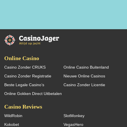
Online Casino
Casino Zonder CRUKS
Online Casino Buitenland
Casino Zonder Registratie
Nieuwe Online Casinos
Beste Legale Casino’s
Casino Zonder Licentie
Online Gokken Direct Uitbetalen
Casino Reviews
WildRobin
SlotMonkey
Kokobet
VegasHero