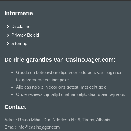
Informatie
Disclaimer
Privacy Beleid
Sitemap
De drie garanties van CasinoJager.com:
Goede en betrouwbare tips voor iedereen: van beginner
tot gevorderde casinospeler.
Alle casino's zijn door ons getest, met echt geld.
Onze reviews zijn altijd onafhankelijk: daar staan wij voor.
Contact
Adres: Rruga Mihail Duri Ndertesa Nr. 9, Tirana, Albania
Email:
info@casinojager.com