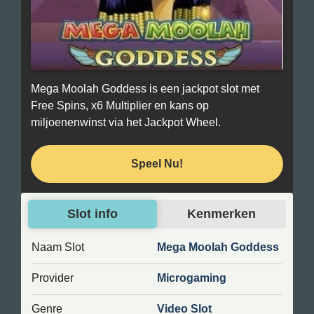
Mega Moolah Goddess is een jackpot slot met
Free Spins, x6 Multiplier en kans op
miljoenenwinst via het Jackpot Wheel.
Speel Nu!
Slot info
Kenmerken
Reels
5
Naam Slot
Mega Moolah Goddess
Autoplay
Ja
Bonus Spel
Ja
Provider
Microgaming
Free Spins
30
Progressieve Jackpot
Ja
Genre
Video Slot