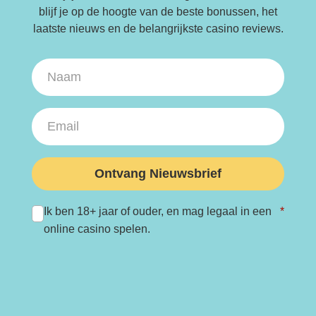
blijf je op de hoogte van de beste bonussen, het
laatste nieuws en de belangrijkste casino reviews.
Ontvang Nieuwsbrief
Ik ben 18+ jaar of ouder, en mag legaal in een
*
online casino spelen.