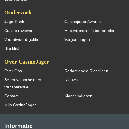
Onderzoek
JagerRank
Casinojager Awards
Casino reviews
Hoe wij casino’s beoordelen
Verantwoord gokken
Vergunningen
Blacklist
Over CasinoJager
Over Ons
Redactionele Richtlijnen
Betrouwbaarheid en
Nieuws
transparantie
Contact
Klacht indienen
Mijn CasinoJager
Informatie