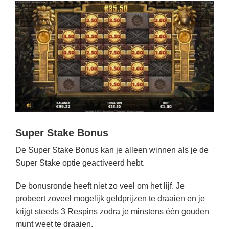
Super Stake Bonus
De Super Stake Bonus kan je alleen winnen als je de
Super Stake optie geactiveerd hebt.
De bonusronde heeft niet zo veel om het lijf. Je
probeert zoveel mogelijk geldprijzen te draaien en je
krijgt steeds 3 Respins zodra je minstens één gouden
munt weet te draaien.