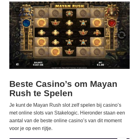
Beste Casino’s om Mayan
Rush te Spelen
Je kunt de Mayan Rush slot zelf spelen bij casino’s
met online slots van Stakelogic. Hieronder staan een
aantal van de beste online casino’s van dit moment
voor je op een rijtje.