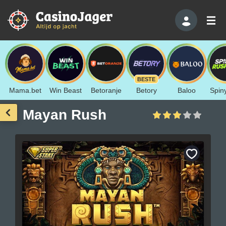
BESTE
Mama.bet
Win Beast
Betoranje
Betory
Baloo
Spin
Mayan Rush
Bewaar
als
favoriet