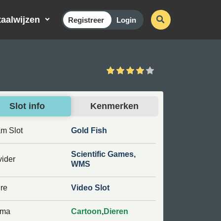
aalwijzen
Registreer
Login
Slot info
Kenmerken
Slot info
Kenmerken
m Slot
Gold Fish
ls
5
ls
5
m Slot
Gold Fish
oplay
Ja
Scientific Games,
oplay
Ja
vider
WMS
us Spel
Ja
vider
Scientific Games, WMS
us Spel
Ja
e Spins
20
re
Video Slot
gressieve Jackpot
Nee
re
Video Slot
e Spins
20
ipliers
Ja
ema
Cartoon
,
Dieren
ds
Ja
ema
Cartoon
,
Dieren
gressieve Jackpot
Nee