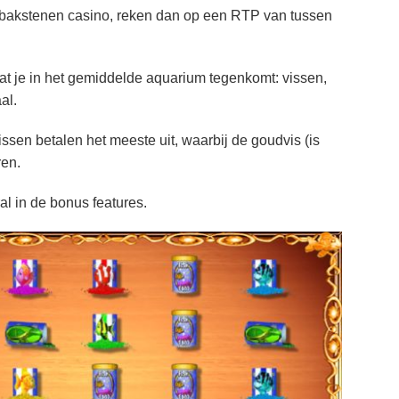
 bakstenen casino, reken dan op een RTP van tussen
at je in het gemiddelde aquarium tegenkomt: vissen,
al.
ssen betalen het meeste uit, waarbij de goudvis (is
ren.
al in de bonus features.