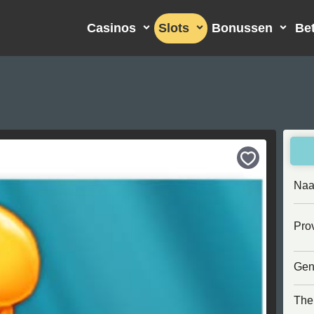
Casinos
Slots
Bonussen
Bet
Bewaar
als
favoriet
Naa
Ree
Ree
Naa
Aut
Aut
Pro
Bon
Pro
Bon
Fre
Gen
Pro
Gen
Fre
Mult
Th
Wil
Th
Pro