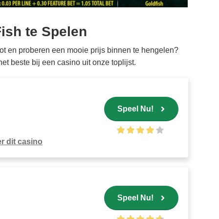
ish te Spelen
lot en proberen een mooie prijs binnen te hengelen?
t beste bij een casino uit onze toplijst.
Speel Nu!
r dit casino
Speel Nu!