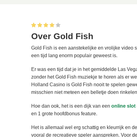
Over Gold Fish
Gold Fish is een aanstekelijke en vrolijke video
een tijd lang enorm populair geweest is.
Er was een tijd dat je in het gemiddelde Las V
zonder het Gold Fish muziekje te horen als er 
Holland Casino is Gold Fish nooit te spelen gewe
misschien niet meteen een belletje doen rinkelen
Hoe dan ook, het is een dijk van een
online slot
en 1 grote hoofdbonus feature.
Het is allemaal wel erg schattig en kleurrijk en de
vooral de recreatieve speler aanspreken. Voor de