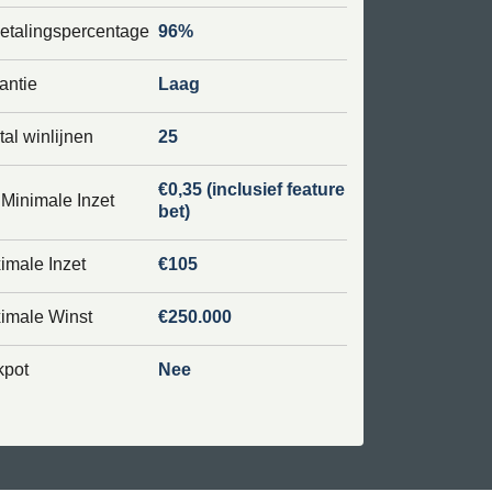
betalingspercentage
96%
ipliers
Ja
betalingspercentage
96%
ds
Ja
antie
Laag
antie
Laag
al winlijnen
25
al winlijnen
25
€0,35 (inclusief feature
 Minimale Inzet
€0,35 (inclusief feature
bet)
 Minimale Inzet
bet)
imale Inzet
€105
imale Inzet
€105
imale Winst
€250.000
imale Winst
€250.000
kpot
Nee
kpot
Nee