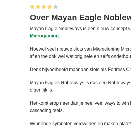
Over Mayan Eagle Noble
Mayan Eagle Nobleways is een nieuw concept van
Microgaming
.
Hoewel veel nieuwe slots van
Microcloning
Micro
af en toe ook wel wat originele en zelfs onderho
Denk bijvoorbeeld maar aan slots als Fortress
Mayan Eagles Nobleways is dus een Nobleways slo
eigenlijk is.
Het komt erop neer dan je heel veel ways to win 
cascading reels.
Winnende symbolen verdwijnen en maken plaats v