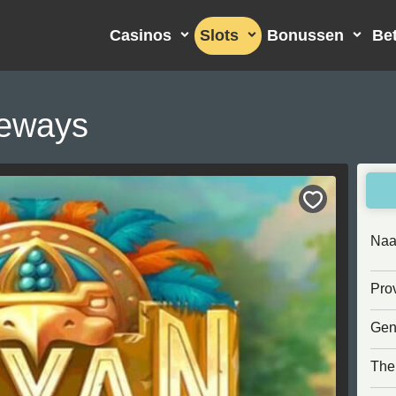
Casinos
Slots
Bonussen
Bet
leways
Bewaar
als
favoriet
Ree
Naa
Ree
Naa
Aut
Aut
Pro
Bon
Pro
Bon
Pro
Gen
Mult
Gen
Pro
Wil
Th
Th
Mult