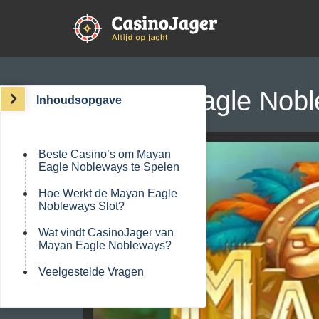
Mayan Eagle Nob
Inhoudsopgave
Beste Casino’s om Mayan
Eagle Nobleways te Spelen
Hoe Werkt de Mayan Eagle
Nobleways Slot?
Wat vindt CasinoJager van
Mayan Eagle Nobleways?
Veelgestelde Vragen