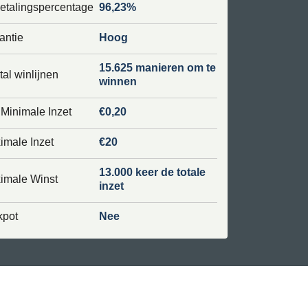
betalingspercentage
96,23%
betalingspercentage
96,23%
ds
Ja
antie
Hoog
antie
Hoog
15.625 manieren om te
al winlijnen
15.625 manieren om te
winnen
al winlijnen
winnen
 Minimale Inzet
€0,20
 Minimale Inzet
€0,20
imale Inzet
€20
imale Inzet
€20
13.000 keer de totale
imale Winst
13.000 keer de totale
inzet
imale Winst
inzet
kpot
Nee
kpot
Nee