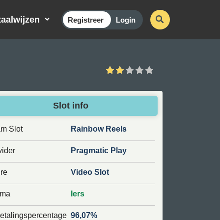
aalwijzen
Registreer
Login
Slot info
Slot info
m Slot
Rainbow Reels
m Slot
Rainbow Reels
vider
Pragmatic Play
vider
Pragmatic Play
re
Video Slot
re
Video Slot
ema
Iers
ema
Iers
betalingspercentage
96,07%