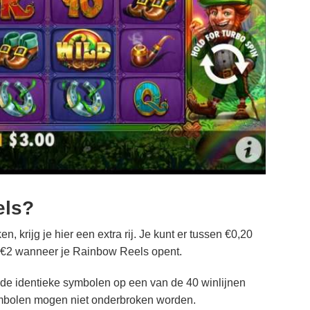
els?
, krijg je hier een extra rij. Je kunt er tussen €0,20
p €2 wanneer je Rainbow Reels opent.
de identieke symbolen op een van de 40 winlijnen
symbolen mogen niet onderbroken worden.