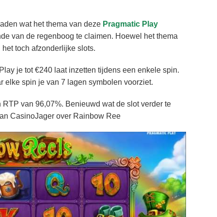
 raden wat het thema van deze
Pragmatic Play
einde van de regenboog te claimen. Hoewel het thema
n het toch afzonderlijke slots.
ay je tot €240 laat inzetten tijdens een enkele spin.
 elke spin je van 7 lagen symbolen voorziet.
n RTP van 96,07%. Benieuwd wat de slot verder te
 van CasinoJager over Rainbow Ree