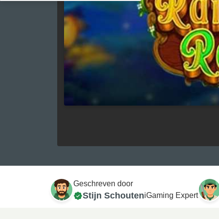
Geschreven door
Stijn Schouten
iGaming Expert