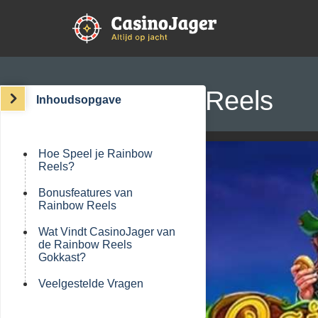
Rainbow Reels
Inhoudsopgave
Hoe Speel je Rainbow
Reels?
Bonusfeatures van
Rainbow Reels
Wat Vindt CasinoJager van
de Rainbow Reels
Gokkast?
Veelgestelde Vragen