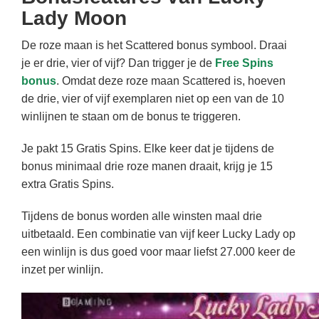
Lady Moon
De roze maan is het Scattered bonus symbool. Draai
je er drie, vier of vijf? Dan trigger je de
Free Spins
bonus
. Omdat deze roze maan Scattered is, hoeven
de drie, vier of vijf exemplaren niet op een van de 10
winlijnen te staan om de bonus te triggeren.
Je pakt 15 Gratis Spins. Elke keer dat je tijdens de
bonus minimaal drie roze manen draait, krijg je 15
extra Gratis Spins.
Tijdens de bonus worden alle winsten maal drie
uitbetaald. Een combinatie van vijf keer Lucky Lady op
een winlijn is dus goed voor maar liefst 27.000 keer de
inzet per winlijn.