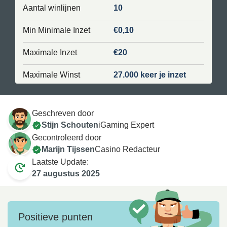
Aantal winlijnen
10
Min Minimale Inzet
€0,10
Maximale Inzet
€20
Maximale Winst
27.000 keer je inzet
Geschreven door
Stijn Schouten
iGaming Expert
Gecontroleerd door
Marijn Tijssen
Casino Redacteur
Laatste Update:
27 augustus 2025
Positieve punten