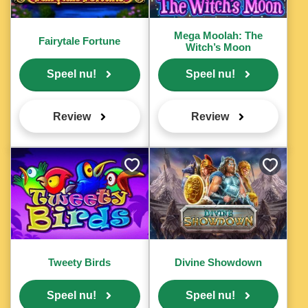
Mega Moolah: The
Fairytale Fortune
Witch’s Moon
Speel nu!
Speel nu!
Review
Review
Bewaar
Bewaar
als
als
favoriet
favoriet
Tweety Birds
Divine Showdown
Speel nu!
Speel nu!