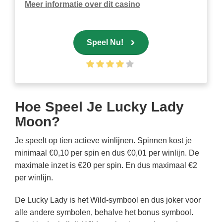
Meer informatie over dit casino
Speel Nu!
Hoe Speel Je Lucky Lady
Moon?
Je speelt op tien actieve winlijnen. Spinnen kost je
minimaal €0,10 per spin en dus €0,01 per winlijn. De
maximale inzet is €20 per spin. En dus maximaal €2
per winlijn.
De Lucky Lady is het Wild-symbool en dus joker voor
alle andere symbolen, behalve het bonus symbool.