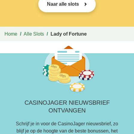
Naar alle slots
Home
/
Alle Slots
/
Lady of Fortune
CASINOJAGER NIEUWSBRIEF
ONTVANGEN
Schrijf je in voor de CasinoJager nieuwsbrief, zo
blijf je op de hoogte van de beste bonussen, het