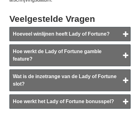
Veelgestelde Vragen
Hoeveel winlijnen heeft Lady of Fortune?
Hoe werkt de Lady of Fortune gamble
feature?
Wat is de inzetrange van de Lady of Fortune
slot?
Hoe werkt het Lady of Fortune bonusspel?