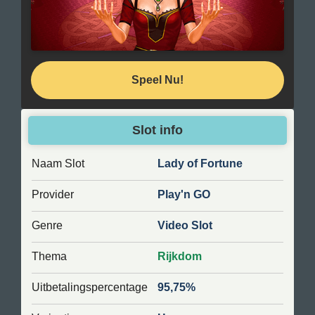
Speel Nu!
Slot info
Naam Slot
Lady of Fortune
Provider
Play'n GO
Genre
Video Slot
Thema
Rijkdom
Uitbetalingspercentage
95,75%