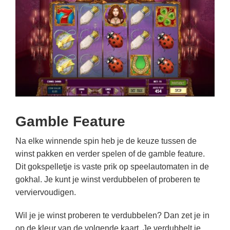
Gamble Feature
Na elke winnende spin heb je de keuze tussen de
winst pakken en verder spelen of de gamble feature.
Dit gokspelletje is vaste prik op speelautomaten in de
gokhal. Je kunt je winst verdubbelen of proberen te
verviervoudigen.
Wil je je winst proberen te verdubbelen? Dan zet je in
op de kleur van de volgende kaart. Je verdubbelt je