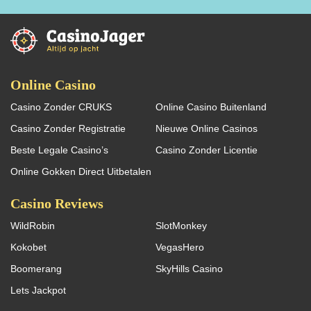
Online Casino
Casino Zonder CRUKS
Online Casino Buitenland
Casino Zonder Registratie
Nieuwe Online Casinos
Beste Legale Casino’s
Casino Zonder Licentie
Online Gokken Direct Uitbetalen
Casino Reviews
WildRobin
SlotMonkey
Kokobet
VegasHero
Boomerang
SkyHills Casino
Lets Jackpot