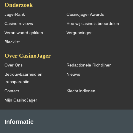
Onderzoek
JagerRank
Casinojager Awards
Casino reviews
Hoe wij casino’s beoordelen
Verantwoord gokken
Vergunningen
Blacklist
Over CasinoJager
Over Ons
Redactionele Richtlijnen
Betrouwbaarheid en
Nieuws
transparantie
Contact
Klacht indienen
Mijn CasinoJager
Informatie