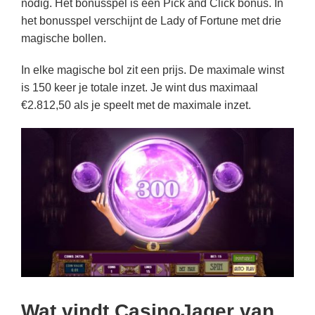
nodig. Het bonusspel is een Pick and Click bonus. In
het bonusspel verschijnt de Lady of Fortune met drie
magische bollen.
In elke magische bol zit een prijs. De maximale winst
is 150 keer je totale inzet. Je wint dus maximaal
€2.812,50 als je speelt met de maximale inzet.
Wat vindt CasinoJager van