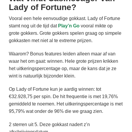
Lady of Fortune?
Vooral een hele eenvoudige gokkast. Lady of Fortune
stamt nog uit de tijd dat
Play’n Go
vooral mikte op
grote gokkers. Grote gokkers spelen graag op simpele
gokkasten met niet al te extreme prijzen.
Waarom? Bonus features leiden alleen maar af van
waar het om gaat: winnen. Hele grote prijzen krikken
het uitkeringspercentage op, maar de kans dat je ze
wint is natuurlijk bijzonder klein.
Op Lady of Fortune kun je aardig winnen: tot
€32.928,75 per spin. De hit frequentie is met 19,76%
gemiddeld te noemen. Het uitkeringspercentage is met
95,79% wat onder de 96% die we graag zien.
2 sterren uit 5. Deze gokkast nadert z’n
afschrijvingsdatum.