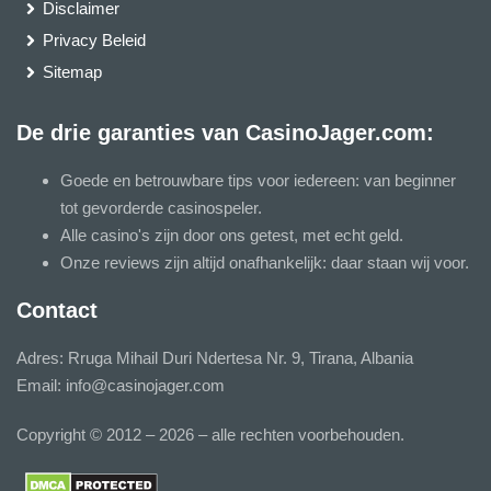
Disclaimer
Privacy Beleid
Sitemap
De drie garanties van CasinoJager.com:
Goede en betrouwbare tips voor iedereen: van beginner
tot gevorderde casinospeler.
Alle casino's zijn door ons getest, met echt geld.
Onze reviews zijn altijd onafhankelijk: daar staan wij voor.
Contact
Adres: Rruga Mihail Duri Ndertesa Nr. 9, Tirana, Albania
Email:
info@casinojager.com
Copyright © 2012 – 2026 – alle rechten voorbehouden.