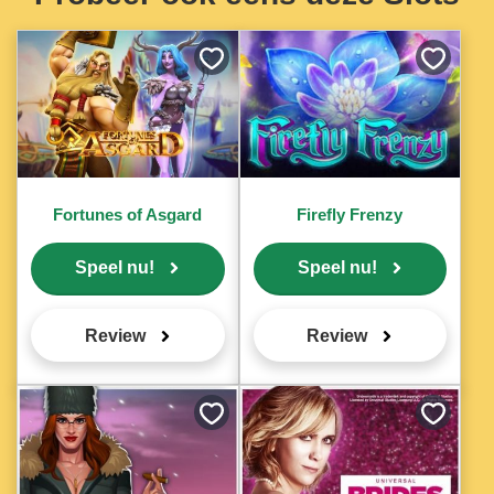
Bewaar
Bewaar
als
als
favoriet
favoriet
Fortunes of Asgard
Firefly Frenzy
Speel nu!
Speel nu!
Review
Review
Bewaar
Bewaar
als
als
favoriet
favoriet