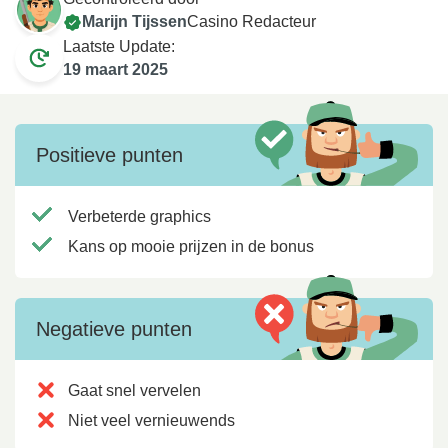
Marijn Tijssen
Casino Redacteur
Laatste Update:
19 maart 2025
Positieve punten
Verbeterde graphics
Kans op mooie prijzen in de bonus
Negatieve punten
Gaat snel vervelen
Niet veel vernieuwends