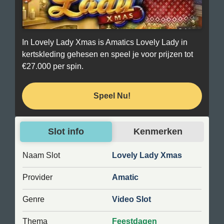
In Lovely Lady Xmas is Amatics Lovely Lady in
kertskleding gehesen en speel je voor prijzen tot
€27.000 per spin.
Speel Nu!
Slot info
Kenmerken
Reels
5
Naam Slot
Lovely Lady Xmas
Autoplay
Ja
Bonus Spel
Ja
Provider
Amatic
Free Spins
15
Progressieve Jackpot
Nee
Genre
Video Slot
Multipliers
Ja
Wilds
Ja
Thema
Feestdagen