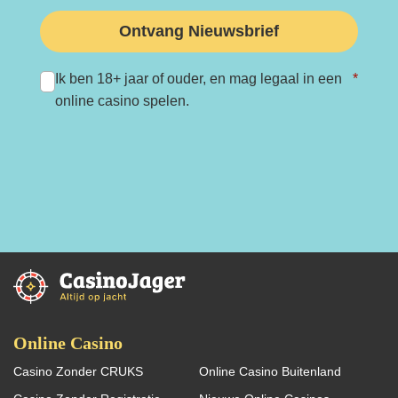
Ontvang Nieuwsbrief
Ik ben 18+ jaar of ouder, en mag legaal in een
*
online casino spelen.
Online Casino
Casino Zonder CRUKS
Online Casino Buitenland