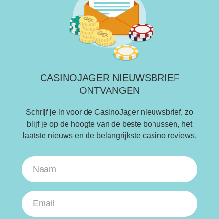
CASINOJAGER NIEUWSBRIEF
ONTVANGEN
Schrijf je in voor de CasinoJager nieuwsbrief, zo
blijf je op de hoogte van de beste bonussen, het
laatste nieuws en de belangrijkste casino reviews.