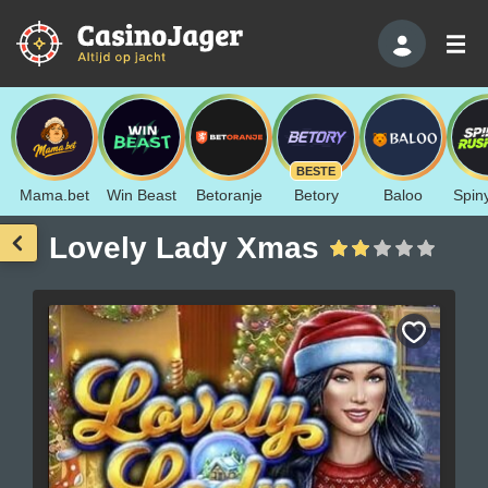
BESTE
Mama.bet
Win Beast
Betoranje
Betory
Baloo
Spin
Lovely Lady Xmas
Bewaar
als
favoriet