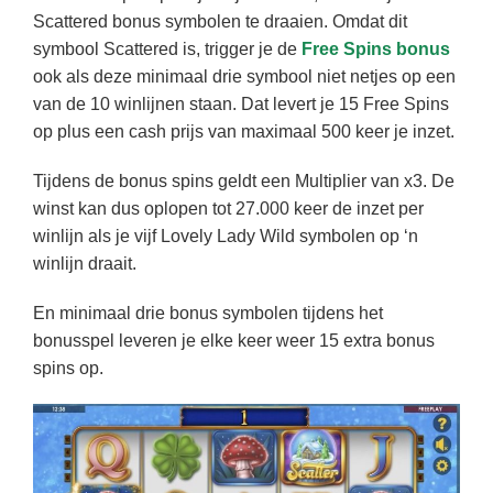
Scattered bonus symbolen te draaien. Omdat dit
symbool Scattered is, trigger je de
Free Spins bonus
ook als deze minimaal drie symbool niet netjes op een
van de 10 winlijnen staan. Dat levert je 15 Free Spins
op plus een cash prijs van maximaal 500 keer je inzet.
Tijdens de bonus spins geldt een Multiplier van x3. De
winst kan dus oplopen tot 27.000 keer de inzet per
winlijn als je vijf Lovely Lady Wild symbolen op ‘n
winlijn draait.
En minimaal drie bonus symbolen tijdens het
bonusspel leveren je elke keer weer 15 extra bonus
spins op.