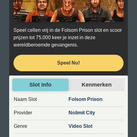
Speel cellen vrij in de Folsom Prison slot en scoor
prijzen tot 75.000 keer je inzet in deze
wereldberoemde gevangenis.
Speel Nu!
Slot info
Kenmerken
Reels
5
Naam Slot
Folsom Prison
Autoplay
Ja
Bonus Spel
Ja
Provider
Nolimit City
Free Spins
8
Progressieve Jackpot
Nee
Genre
Video Slot
Multipliers
Ja