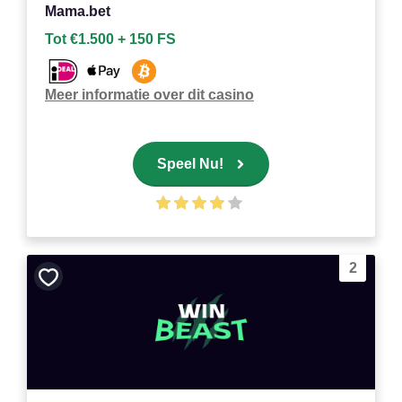
Mama.bet
Tot €1.500 + 150 FS
Meer informatie over dit casino
Speel Nu!
2
Bewaar
als
favoriet