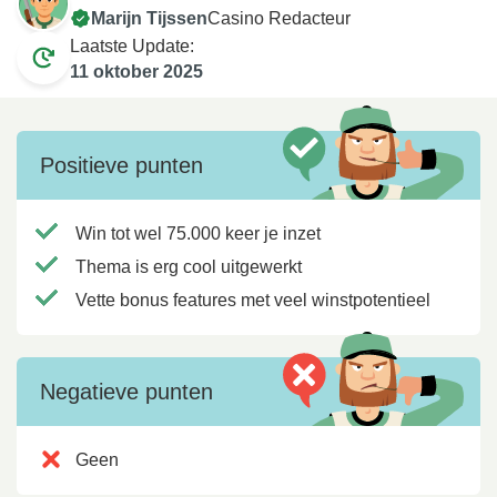
Marijn Tijssen
Casino Redacteur
Laatste Update:
11 oktober 2025
Positieve punten
Win tot wel 75.000 keer je inzet
Thema is erg cool uitgewerkt
Vette bonus features met veel winstpotentieel
Negatieve punten
Geen