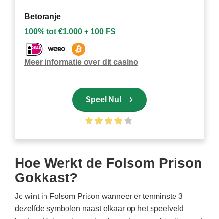
Betoranje
100% tot €1.000 + 100 FS
Meer informatie over dit casino
Speel Nu!
Hoe Werkt de Folsom Prison
Gokkast?
Je wint in Folsom Prison wanneer er tenminste 3
dezelfde symbolen naast elkaar op het speelveld