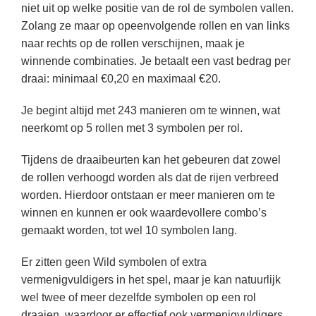
niet uit op welke positie van de rol de symbolen vallen.
Zolang ze maar op opeenvolgende rollen en van links
naar rechts op de rollen verschijnen, maak je
winnende combinaties. Je betaalt een vast bedrag per
draai: minimaal €0,20 en maximaal €20.
Je begint altijd met 243 manieren om te winnen, wat
neerkomt op 5 rollen met 3 symbolen per rol.
Tijdens de draaibeurten kan het gebeuren dat zowel
de rollen verhoogd worden als dat de rijen verbreed
worden. Hierdoor ontstaan er meer manieren om te
winnen en kunnen er ook waardevollere combo’s
gemaakt worden, tot wel 10 symbolen lang.
Er zitten geen Wild symbolen of extra
vermenigvuldigers in het spel, maar je kan natuurlijk
wel twee of meer dezelfde symbolen op een rol
draaien, waardoor er effectief ook vermenigvuldigers