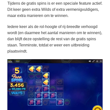
Tijdens de gratis spins is er een speciale feature actief.
Dit keer geen extra Wilds of extra vermenigvuldigers,
maar extra manieren om te winnen.
Iedere keer als de rol-hoogte of rij-breedte verhoogd
wordt (en daarmee het aantal manieren om te winnen),
dan blijft deze opstelling de rest van de gratis spins
staan. Tenminste, totdat er weer een uitbreiding
plaatsvindt.