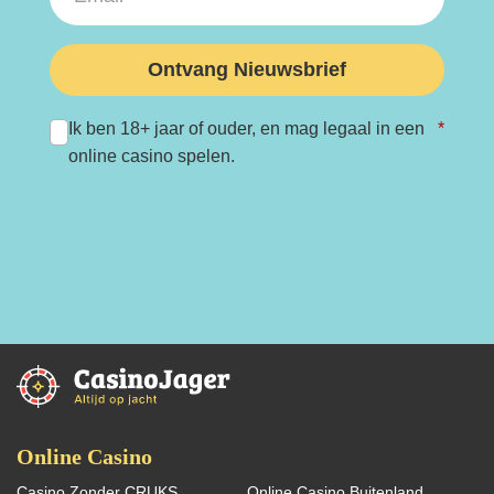
Ontvang Nieuwsbrief
Ik ben 18+ jaar of ouder, en mag legaal in een
*
online casino spelen.
Online Casino
Casino Zonder CRUKS
Online Casino Buitenland