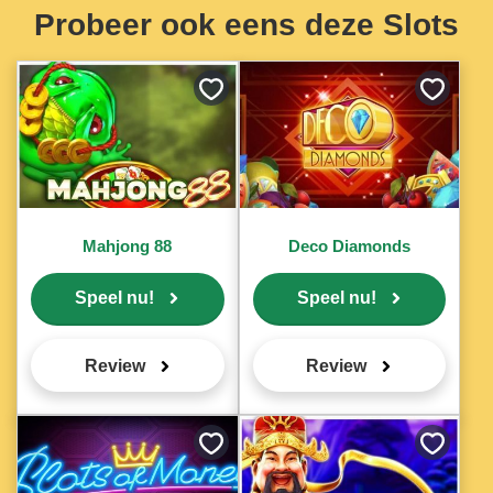
Probeer ook eens deze Slots
Bewaar
Bewaar
als
als
favoriet
favoriet
Mahjong 88
Deco Diamonds
Speel nu!
Speel nu!
Review
Review
Bewaar
Bewaar
als
als
favoriet
favoriet