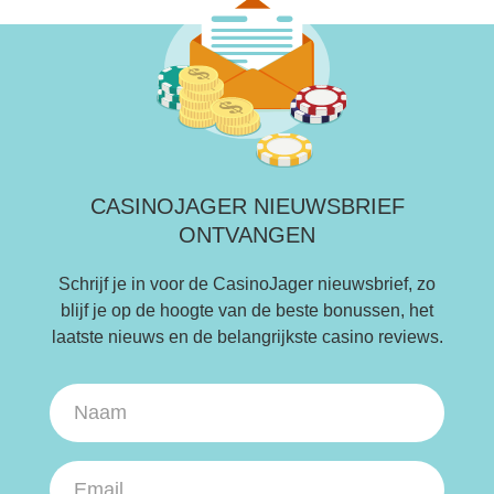
CASINOJAGER NIEUWSBRIEF
ONTVANGEN
Schrijf je in voor de CasinoJager nieuwsbrief, zo
blijf je op de hoogte van de beste bonussen, het
laatste nieuws en de belangrijkste casino reviews.