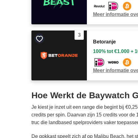
Meer informatie ove
3
Bewaar
Betoranje
als
favoriet
100% tot €1.000 + 
Meer informatie ove
Hoe Werkt de Baywatch 
Je kiest je inzet uit een range die begint bij €0,2
credits per spin. Daarvan zijn 15 credits voor de 
truc die landbased spelproviders vaker toepasse
De gokkast speelt zich af op Malibu Beach, het 