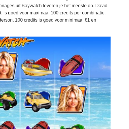
sonages uit Baywatch leveren je het meeste op. David
t, is goed voor maximaal 100 credits per combinatie.
erson. 100 credits is goed voor minimaal €1 en