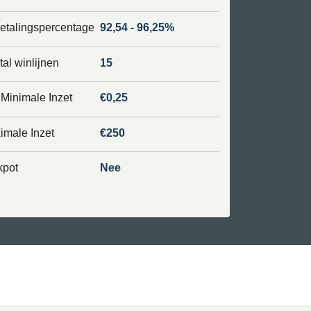
ema
Films en televisie
ds
Ja
betalingspercentage
92,54 - 96,25%
betalingspercentage
92,54 - 96,25%
al winlijnen
15
al winlijnen
15
 Minimale Inzet
€0,25
 Minimale Inzet
€0,25
imale Inzet
€250
imale Inzet
€250
kpot
Nee
kpot
Nee