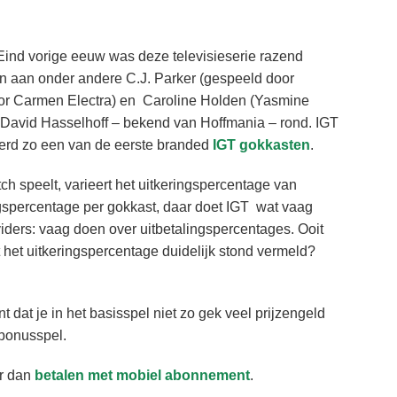
 Eind vorige eeuw was deze televisieserie razend
en aan onder andere C.J. Parker (gespeeld door
or Carmen Electra) en Caroline Holden (Yasmine
r David Hasselhoff – bekend van Hoffmania – rond. IGT
werd zo een van de eerste branded
IGT gokkasten
.
ch speelt, varieert het uitkeringspercentage van
gspercentage per gokkast, daar doet IGT wat vaag
viders: vaag doen over uitbetalingspercentages. Ooit
 het uitkeringspercentage duidelijk stond vermeld?
t dat je in het basisspel niet zo gek veel prijzengeld
 bonusspel.
er dan
betalen met mobiel abonnement
.