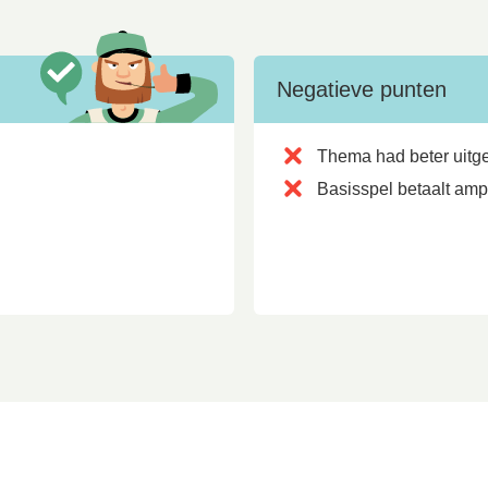
Negatieve punten
Thema had beter uitg
Basisspel betaalt ampe