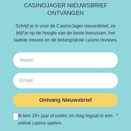
CASINOJAGER NIEUWSBRIEF
ONTVANGEN
Schrijf je in voor de CasinoJager nieuwsbrief, zo
blijf je op de hoogte van de beste bonussen, het
laatste nieuws en de belangrijkste casino reviews.
Ontvang Nieuwsbrief
Ik ben 18+ jaar of ouder, en mag legaal in een
*
online casino spelen.