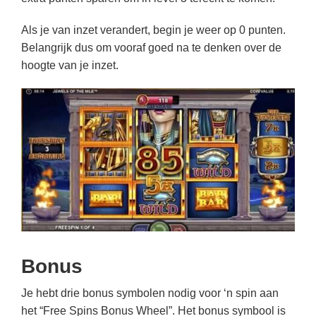
Als je van inzet verandert, begin je weer op 0 punten.
Belangrijk dus om vooraf goed na te denken over de
hoogte van je inzet.
Bonus
Je hebt drie bonus symbolen nodig voor ‘n spin aan
het “Free Spins Bonus Wheel”. Het bonus symbool is