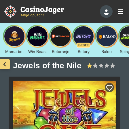
BESTE
Mama.bet
Win Beast
Betoranje
Betory
Baloo
Spin
Jewels of the Nile
Bewaar
als
favoriet