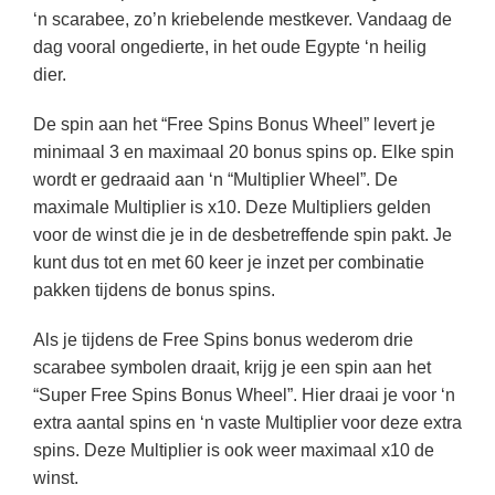
‘n scarabee, zo’n kriebelende mestkever. Vandaag de
dag vooral ongedierte, in het oude Egypte ‘n heilig
dier.
De spin aan het “Free Spins Bonus Wheel” levert je
minimaal 3 en maximaal 20 bonus spins op. Elke spin
wordt er gedraaid aan ‘n “Multiplier Wheel”. De
maximale Multiplier is x10. Deze Multipliers gelden
voor de winst die je in de desbetreffende spin pakt. Je
kunt dus tot en met 60 keer je inzet per combinatie
pakken tijdens de bonus spins.
Als je tijdens de Free Spins bonus wederom drie
scarabee symbolen draait, krijg je een spin aan het
“Super Free Spins Bonus Wheel”. Hier draai je voor ‘n
extra aantal spins en ‘n vaste Multiplier voor deze extra
spins. Deze Multiplier is ook weer maximaal x10 de
winst.