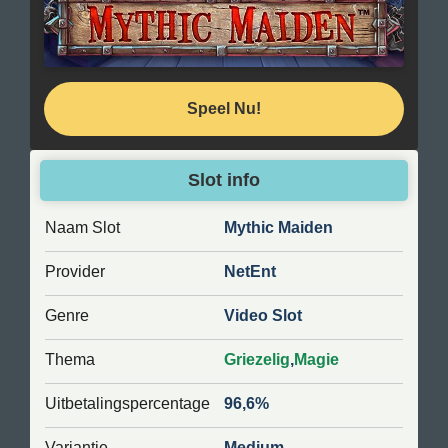
Speel Nu!
Slot info
Naam Slot
Mythic Maiden
Provider
NetEnt
Genre
Video Slot
Thema
Griezelig
,
Magie
Uitbetalingspercentage
96,6%
Variantie
Medium