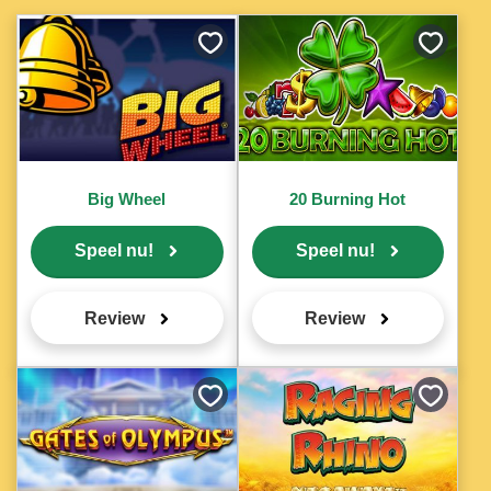
Bewaar
Bewaar
als
als
favoriet
favoriet
Big Wheel
20 Burning Hot
Speel nu!
Speel nu!
Review
Review
Bewaar
Bewaar
als
als
favoriet
favoriet