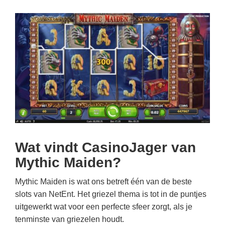
Wat vindt CasinoJager van
Mythic Maiden?
Mythic Maiden is wat ons betreft één van de beste
slots van NetEnt. Het griezel thema is tot in de puntjes
uitgewerkt wat voor een perfecte sfeer zorgt, als je
tenminste van griezelen houdt.