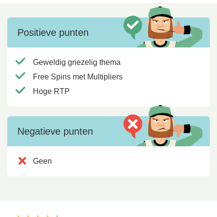
Positieve punten
Geweldig griezelig thema
Free Spins met Multipliers
Hoge RTP
Negatieve punten
Geen