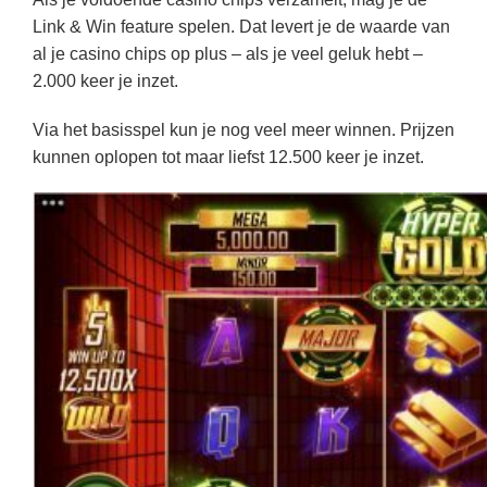
Link & Win feature spelen. Dat levert je de waarde van
al je casino chips op plus – als je veel geluk hebt –
2.000 keer je inzet.
Via het basisspel kun je nog veel meer winnen. Prijzen
kunnen oplopen tot maar liefst 12.500 keer je inzet.