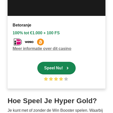
Betoranje
100% tot €1.000 + 100 FS
Meer informatie over dit casino
Speel Nu!
Hoe Speel Je Hyper Gold?
Je kunt met of zonder de Win Booster spelen. Waarbij