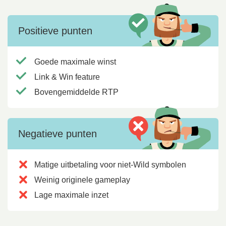
Positieve punten
Goede maximale winst
Link & Win feature
Bovengemiddelde RTP
Negatieve punten
Matige uitbetaling voor niet-Wild symbolen
Weinig originele gameplay
Lage maximale inzet