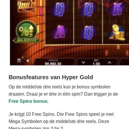
Bonusfeatures van Hyper Gold
Op de middelste drie reels kun je bonus symbolen
draaien. Draai je er drie in één spin? Dan trigger je de
Free Spins bonus
.
Je krijgt 10 Free Spins. Die Free Spins speel je met
Mega Symbolen op de middelste drie reels. Deze
Mega symbolen zijn 3 bij 3.