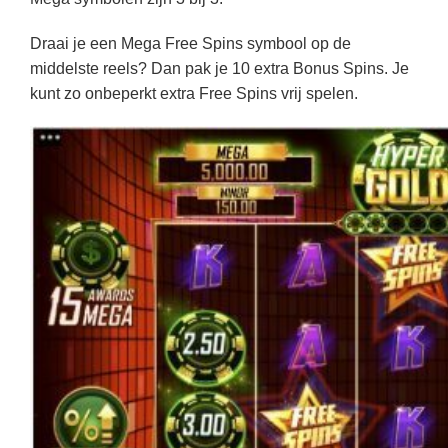
Draai je een Mega Free Spins symbool op de
middelste reels? Dan pak je 10 extra Bonus Spins. Je
kunt zo onbeperkt extra Free Spins vrij spelen.