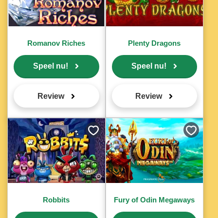
Romanov Riches
Plenty Dragons
Speel nu!
Speel nu!
Review
Review
Bewaar
Bewaar
als
als
favoriet
favoriet
Robbits
Fury of Odin Megaways