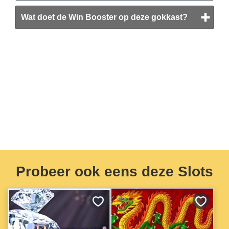
Wat doet de Win Booster op deze gokkast?
Probeer ook eens deze Slots
Bewaar
Bewaar
als
als
favoriet
favoriet