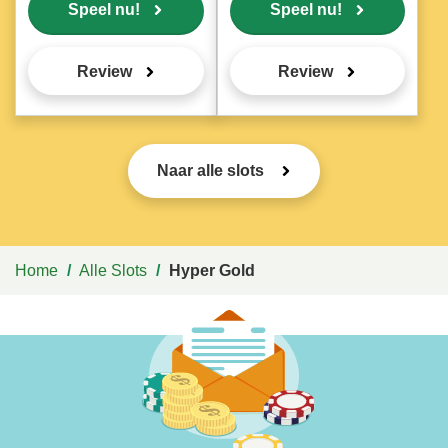
Speel nu!
Speel nu!
Review
Review
Naar alle slots
Home
/
Alle Slots
/
Hyper Gold