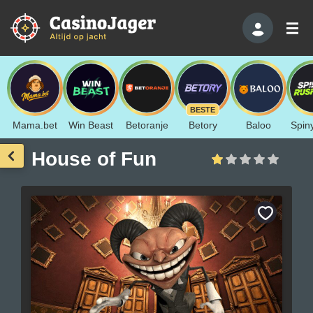
BESTE
Mama.bet
Win Beast
Betoranje
Betory
Baloo
Spin
House of Fun
Bewaar
als
favoriet