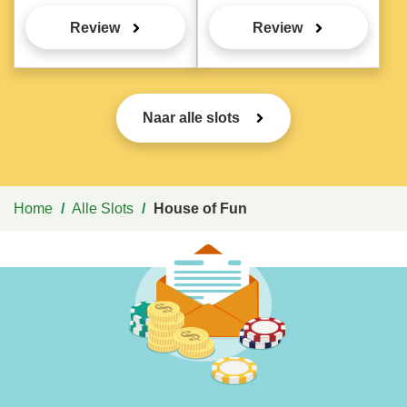
Review
Review
Naar alle slots
Home
/
Alle Slots
/
House of Fun