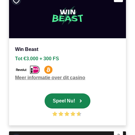
Bewaar
als
favoriet
Win Beast
Tot €3.000 + 300 FS
Meer informatie over dit casino
Speel Nu!