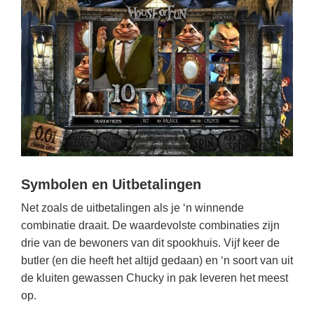
Symbolen en Uitbetalingen
Net zoals de uitbetalingen als je ‘n winnende
combinatie draait. De waardevolste combinaties zijn
drie van de bewoners van dit spookhuis. Vijf keer de
butler (en die heeft het altijd gedaan) en ‘n soort van uit
de kluiten gewassen Chucky in pak leveren het meest
op.