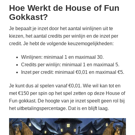
Hoe Werkt de House of Fun
Gokkast?
Je bepaalt je inzet door het aantal winlijnen uit te
kiezen, het aantal credits per winlijn en de inzet per
credit. Je hebt de volgende keuzemogelijkheden:
Winlijnen: minimaal 1 en maximaal 30.
Credits per winlijn: minimaal 1 en maximaal 5.
Inzet per credit: minimaal €0,01 en maximaal €5.
Je kunt dus al spelen vanaf €0,01. Wie wil kan tot en
met €150 per spin op het spel zetten op deze House of
Fun gokkast. De hoogte van je inzet speelt geen rol bij
het uitbetalingspercentage. Dat is en blijft laag.