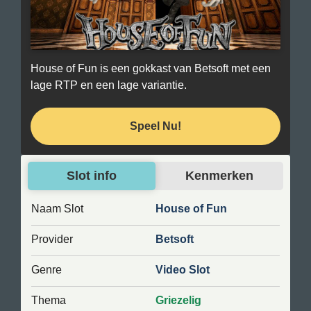
House of Fun is een gokkast van Betsoft met een
lage RTP en een lage variantie.
Speel Nu!
Slot info
Kenmerken
Reels
5
Naam Slot
House of Fun
Autoplay
Ja
Bonus Spel
Ja
Provider
Betsoft
Progressieve Jackpot
Nee
Multipliers
Nee
Genre
Video Slot
Wilds
Ja
Thema
Griezelig