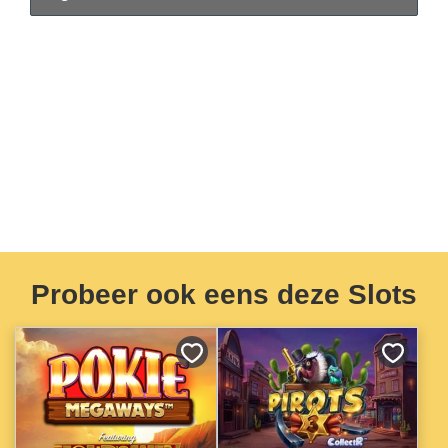
Probeer ook eens deze Slots
Bewaar
Bewaar
als
als
favoriet
favoriet