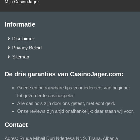
Mijn CasinoJager
Informatie
Disclaimer
Privacy Beleid
Sitemap
De drie garanties van CasinoJager.com:
Goede en betrouwbare tips voor iedereen: van beginner
tot gevorderde casinospeler.
Alle casino's zijn door ons getest, met echt geld.
Onze reviews zijn altijd onafhankelijk: daar staan wij voor.
Contact
Adres: Rruga Mihail Duri Ndertesa Nr. 9, Tirana, Albania