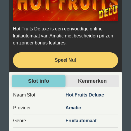
Hot Fruits Deluxe is een eenvoudige online
fruitautomaat van Amatic met bescheiden prijzen
en zonder bonus features.
Speel Nu!
Slot info
Kenmerken
Reels
3
Naam Slot
Hot Fruits Deluxe
Autoplay
Ja
Bonus Spel
Nee
Provider
Amatic
Progressieve Jackpot
Nee
Multipliers
Nee
Genre
Fruitautomaat
Wilds
Nee