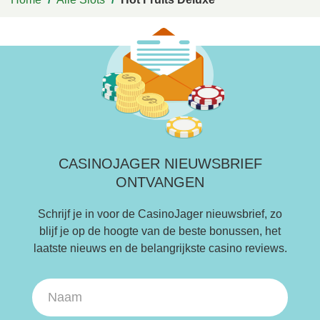
CASINOJAGER NIEUWSBRIEF
ONTVANGEN
Schrijf je in voor de CasinoJager nieuwsbrief, zo
blijf je op de hoogte van de beste bonussen, het
laatste nieuws en de belangrijkste casino reviews.