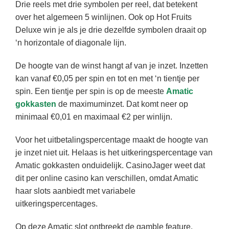
Drie reels met drie symbolen per reel, dat betekent
over het algemeen 5 winlijnen. Ook op Hot Fruits
Deluxe win je als je drie dezelfde symbolen draait op
‘n horizontale of diagonale lijn.
De hoogte van de winst hangt af van je inzet. Inzetten
kan vanaf €0,05 per spin en tot en met ‘n tientje per
spin. Een tientje per spin is op de meeste
Amatic
gokkasten
de maximuminzet. Dat komt neer op
minimaal €0,01 en maximaal €2 per winlijn.
Voor het uitbetalingspercentage maakt de hoogte van
je inzet niet uit. Helaas is het uitkeringspercentage van
Amatic gokkasten onduidelijk. CasinoJager weet dat
dit per online casino kan verschillen, omdat Amatic
haar slots aanbiedt met variabele
uitkeringspercentages.
Op deze Amatic slot ontbreekt de gamble feature.