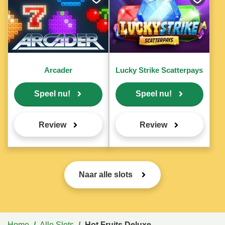
Bewaar
Bewaar
als
als
favoriet
favoriet
Arcader
Lucky Strike Scatterpays
Speel nu!
Speel nu!
Review
Review
Naar alle slots
Home
/
Alle Slots
/
Hot Fruits Deluxe