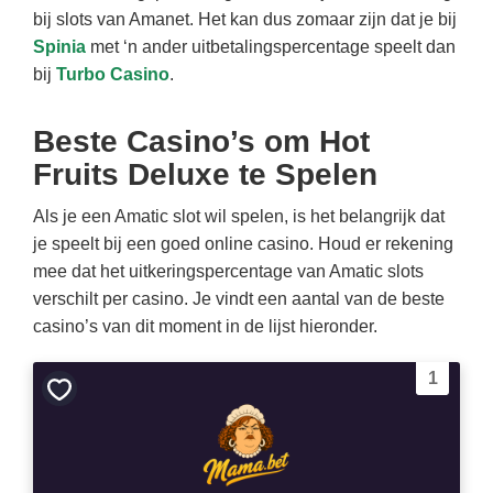
bij slots van Amanet. Het kan dus zomaar zijn dat je bij
Spinia
met ‘n ander uitbetalingspercentage speelt dan
bij
Turbo Casino
.
Beste Casino’s om Hot
Fruits Deluxe te Spelen
Als je een Amatic slot wil spelen, is het belangrijk dat
je speelt bij een goed online casino. Houd er rekening
mee dat het uitkeringspercentage van Amatic slots
verschilt per casino. Je vindt een aantal van de beste
casino’s van dit moment in de lijst hieronder.
1
Bewaar
als
favoriet