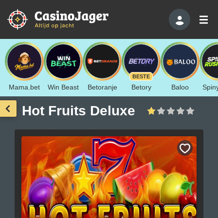
BESTE
Mama.bet
Win Beast
Betoranje
Betory
Baloo
Spin
Hot Fruits Deluxe
Bewaar
als
favoriet