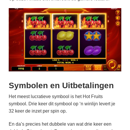
Symbolen en Uitbetalingen
Het meest lucratieve symbool is het Hot Fruits
symbool. Drie keer dit symbool op ‘n winlijn levert je
32 keer de inzet per spin op.
En da’s precies het dubbele van wat drie keer een