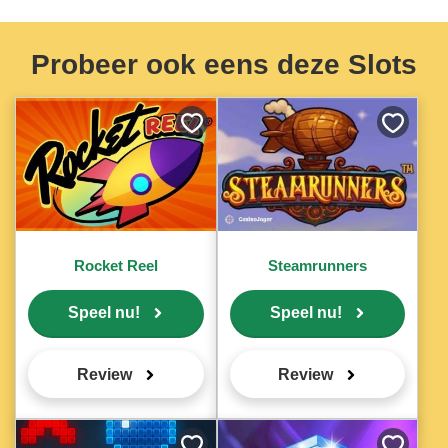
Probeer ook eens deze Slots
Bewaar
Bewaar
als
als
favoriet
favoriet
Rocket Reel
Steamrunners
Speel nu!
Speel nu!
Review
Review