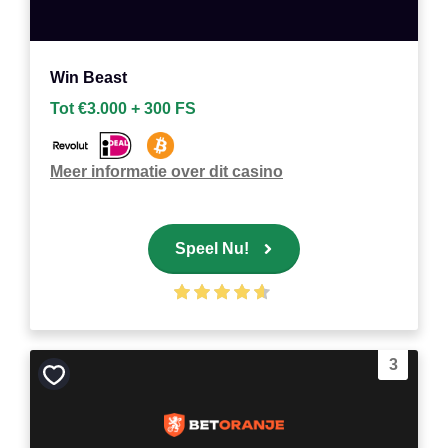
Win Beast
Tot €3.000 + 300 FS
Meer informatie over dit casino
Speel Nu!
3
Bewaar
als
favoriet