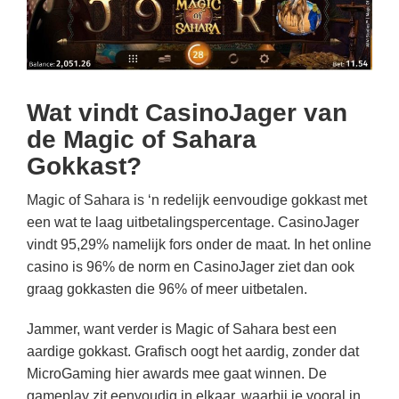
Wat vindt CasinoJager van
de Magic of Sahara
Gokkast?
Magic of Sahara is ‘n redelijk eenvoudige gokkast met
een wat te laag uitbetalingspercentage. CasinoJager
vindt 95,29% namelijk fors onder de maat. In het online
casino is 96% de norm en CasinoJager ziet dan ook
graag gokkasten die 96% of meer uitbetalen.
Jammer, want verder is Magic of Sahara best een
aardige gokkast. Grafisch oogt het aardig, zonder dat
MicroGaming hier awards mee gaat winnen. De
gameplay zit eenvoudig in elkaar, waarbij je vooral in