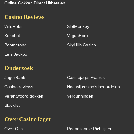
Online Gokken Direct Uitbetalen
Casino Reviews
WildRobin
SlotMonkey
Kokobet
VegasHero
Boomerang
SkyHills Casino
Lets Jackpot
Onderzoek
JagerRank
Casinojager Awards
Casino reviews
Hoe wij casino’s beoordelen
Verantwoord gokken
Vergunningen
Blacklist
Over CasinoJager
Over Ons
Redactionele Richtlijnen