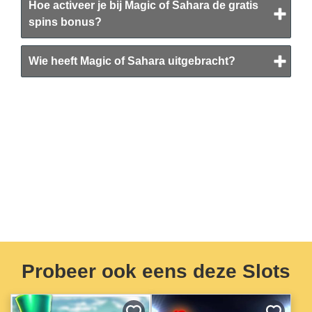
Hoe activeer je bij Magic of Sahara de gratis
spins bonus?
Wie heeft Magic of Sahara uitgebracht?
Probeer ook eens deze Slots