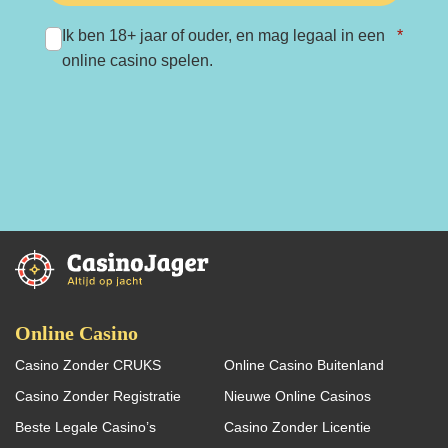
Ik ben 18+ jaar of ouder, en mag legaal in een
*
online casino spelen.
Online Casino
Casino Zonder CRUKS
Online Casino Buitenland
Casino Zonder Registratie
Nieuwe Online Casinos
Beste Legale Casino’s
Casino Zonder Licentie