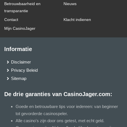
Betrouwbaarheid en
Nieuws
transparantie
Contact
Klacht indienen
Mijn CasinoJager
Informatie
Disclaimer
Privacy Beleid
Sitemap
De drie garanties van CasinoJager.com:
Goede en betrouwbare tips voor iedereen: van beginner
tot gevorderde casinospeler.
Alle casino's zijn door ons getest, met echt geld.