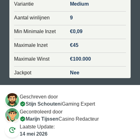
Variantie
Medium
Aantal winlijnen
9
Min Minimale Inzet
€0,09
Maximale Inzet
€45
Maximale Winst
€100.000
Jackpot
Nee
Geschreven door
Stijn Schouten
iGaming Expert
Gecontroleerd door
Marijn Tijssen
Casino Redacteur
Laatste Update:
14 mei 2026