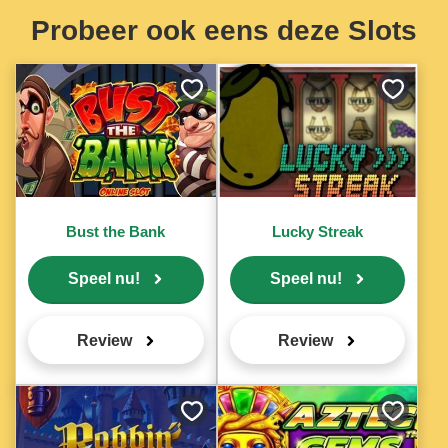
Probeer ook eens deze Slots
Bewaar
Bewaar
als
als
favoriet
favoriet
Bust the Bank
Lucky Streak
Speel nu!
Speel nu!
Review
Review
Bewaar
Bewaar
als
als