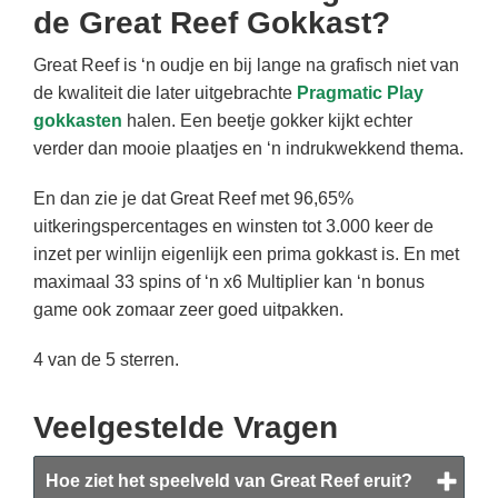
de Great Reef Gokkast?
Great Reef is ‘n oudje en bij lange na grafisch niet van
de kwaliteit die later uitgebrachte
Pragmatic Play
gokkasten
halen. Een beetje gokker kijkt echter
verder dan mooie plaatjes en ‘n indrukwekkend thema.
En dan zie je dat Great Reef met 96,65%
uitkeringspercentages en winsten tot 3.000 keer de
inzet per winlijn eigenlijk een prima gokkast is. En met
maximaal 33 spins of ‘n x6 Multiplier kan ‘n bonus
game ook zomaar zeer goed uitpakken.
4 van de 5 sterren.
Veelgestelde Vragen
Hoe ziet het speelveld van Great Reef eruit?