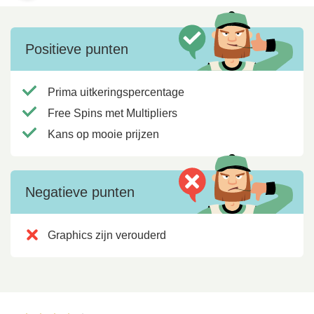
Positieve punten
Prima uitkeringspercentage
Free Spins met Multipliers
Kans op mooie prijzen
Negatieve punten
Graphics zijn verouderd