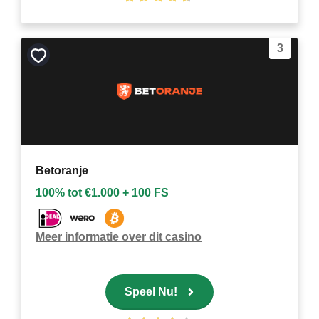
3
Bewaar
als
favoriet
Betoranje
100% tot €1.000 + 100 FS
Meer informatie over dit casino
Speel Nu!