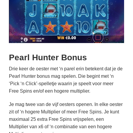
Pearl Hunter Bonus
Drie keer de oester met ‘n parel erin betekent dat je de
Pearl Hunter bonus mag spelen. Die begint met ‘n
‘Pick ‘n Click’-spelletje waarin je speelt voor meer
Free Spins en/of een hogere multiplier.
Je mag twee van de vijf oesters openen. In elke oester
zit of ‘n hogere Multiplier of meer Free Spins. Je kunt
maximaal 25 extra Free Spins vrijspelen, een
Multiplier van x6 of ‘n combinatie van een hogere