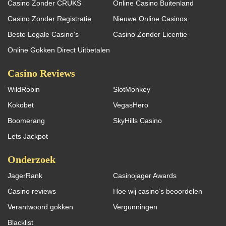
Casino Zonder CRUKS
Online Casino Buitenland
Casino Zonder Registratie
Nieuwe Online Casinos
Beste Legale Casino’s
Casino Zonder Licentie
Online Gokken Direct Uitbetalen
Casino Reviews
WildRobin
SlotMonkey
Kokobet
VegasHero
Boomerang
SkyHills Casino
Lets Jackpot
Onderzoek
JagerRank
Casinojager Awards
Casino reviews
Hoe wij casino’s beoordelen
Verantwoord gokken
Vergunningen
Blacklist