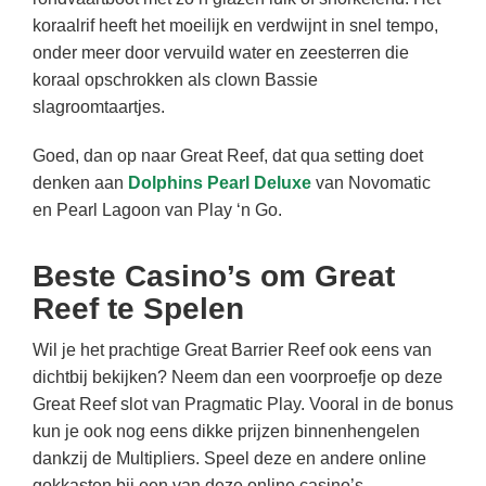
koraalrif heeft het moeilijk en verdwijnt in snel tempo,
onder meer door vervuild water en zeesterren die
koraal opschrokken als clown Bassie
slagroomtaartjes.
Goed, dan op naar Great Reef, dat qua setting doet
denken aan
Dolphins Pearl Deluxe
van Novomatic
en Pearl Lagoon van Play ‘n Go.
Beste Casino’s om Great
Reef te Spelen
Wil je het prachtige Great Barrier Reef ook eens van
dichtbij bekijken? Neem dan een voorproefje op deze
Great Reef slot van Pragmatic Play. Vooral in de bonus
kun je ook nog eens dikke prijzen binnenhengelen
dankzij de Multipliers. Speel deze en andere online
gokkasten bij een van deze online casino’s.