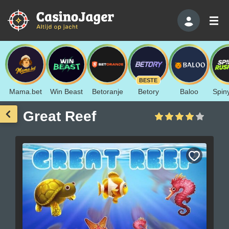
BESTE
Mama.bet
Win Beast
Betoranje
Betory
Baloo
Spin
Great Reef
Bewaar
als
favoriet