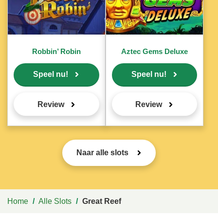
favoriet
favoriet
Robbin’ Robin
Aztec Gems Deluxe
Speel nu!
Speel nu!
Review
Review
Naar alle slots
Home
/
Alle Slots
/
Great Reef