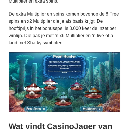
Multiplier en extra spins.
De extra Multiplier en spins komen bovenop de 8 Free
spins en x2 Multiplier die je als basis krijgt. De
hoofdprijs in het bonusspel is 3.000 keer de inzet per
winlijn. Die pak je met ‘n x6 Multiplier en ‘n five-of-a-
kind met Sharky symbolen.
Wat vindt CasinoJager van