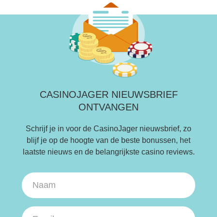
CASINOJAGER NIEUWSBRIEF
ONTVANGEN
Schrijf je in voor de CasinoJager nieuwsbrief, zo
blijf je op de hoogte van de beste bonussen, het
laatste nieuws en de belangrijkste casino reviews.