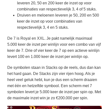
leveren 20, 50 en 200 keer de inzet op voor
combinaties van respectievelijk 3, 4 of 5 stuks.
Druiven en meloenen leveren je 50, 200 en 500
keer de inzet op voor combinaties van
respectievelijk 3, 4 en 5 stuks.
De 7 is Royal en XXL. Je pakt namelijk maximaal
5.000 keer de inzet per winlijn voor een combo van vijf
keer de 7. Drie of vier keer de 7 op een actieve winlijn
levert 100 en 1.000 keer de inzet per winlijn op.
De symbolen staan in Stacks op de reels, dus dan kan
het hard gaan. De Stacks zijn vier rijen hoog. Als je
heel veel geluk hebt, kun je dus een scherm draaien
met één en hetzelfde symbool. Een scherm met 7
symbolen levert je 5.000 keer de inzet per spin op. Met
de maximale inzet win je zo €200.000 per spin.