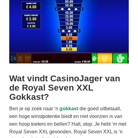
Wat vindt CasinoJager van
de Royal Seven XXL
Gokkast?
Ben je op zoek naar ‘n
gokkast
die goed uitbetaalt,
een hoge winstpotentie biedt en niet voorzien is van
een hoop toeters en bellen? Halt, stop. Je hebt ‘m met
Royal Seven XXL gevonden. Royal Seven XXL is ‘n