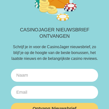
CASINOJAGER NIEUWSBRIEF
ONTVANGEN
Schrijf je in voor de CasinoJager nieuwsbrief, zo
blijf je op de hoogte van de beste bonussen, het
laatste nieuws en de belangrijkste casino reviews.
Ontvang Nieuwsbrief