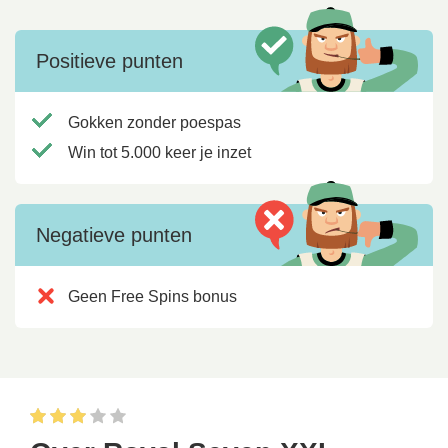
Positieve punten
Gokken zonder poespas
Win tot 5.000 keer je inzet
Negatieve punten
Geen Free Spins bonus