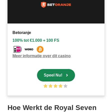
favoriet
Betoranje
100% tot €1.000 + 100 FS
Meer informatie over dit casino
Speel Nu!
Hoe Werkt de Royal Seven