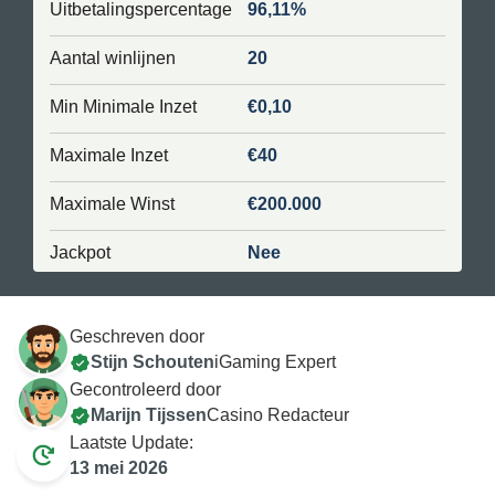
Uitbetalingspercentage
96,11%
Aantal winlijnen
20
Min Minimale Inzet
€0,10
Maximale Inzet
€40
Maximale Winst
€200.000
Jackpot
Nee
Geschreven door
Stijn Schouten
iGaming Expert
Gecontroleerd door
Marijn Tijssen
Casino Redacteur
Laatste Update:
13 mei 2026