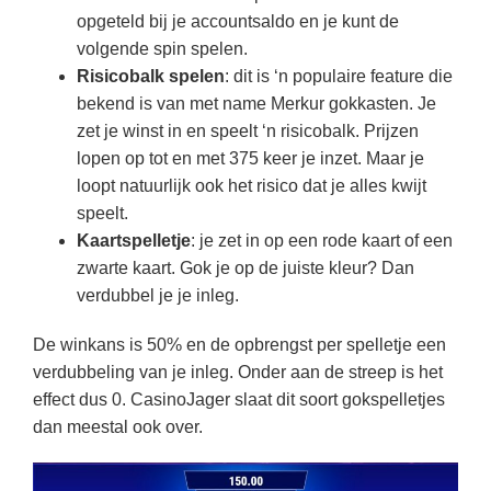
opgeteld bij je accountsaldo en je kunt de
volgende spin spelen.
Risicobalk spelen
: dit is ‘n populaire feature die
bekend is van met name Merkur gokkasten. Je
zet je winst in en speelt ‘n risicobalk. Prijzen
lopen op tot en met 375 keer je inzet. Maar je
loopt natuurlijk ook het risico dat je alles kwijt
speelt.
Kaartspelletje
: je zet in op een rode kaart of een
zwarte kaart. Gok je op de juiste kleur? Dan
verdubbel je je inleg.
De winkans is 50% en de opbrengst per spelletje een
verdubbeling van je inleg. Onder aan de streep is het
effect dus 0. CasinoJager slaat dit soort gokspelletjes
dan meestal ook over.