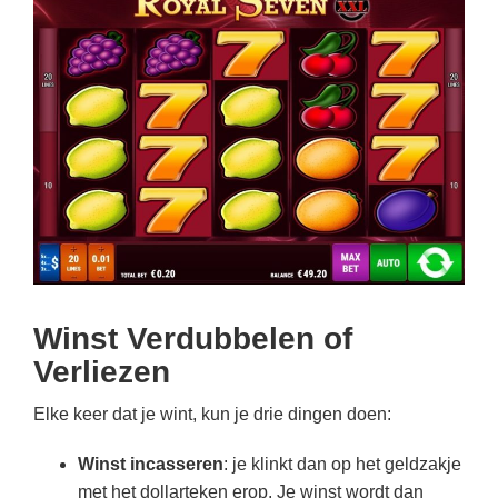
Winst Verdubbelen of
Verliezen
Elke keer dat je wint, kun je drie dingen doen:
Winst incasseren
: je klinkt dan op het geldzakje
met het dollarteken erop. Je winst wordt dan