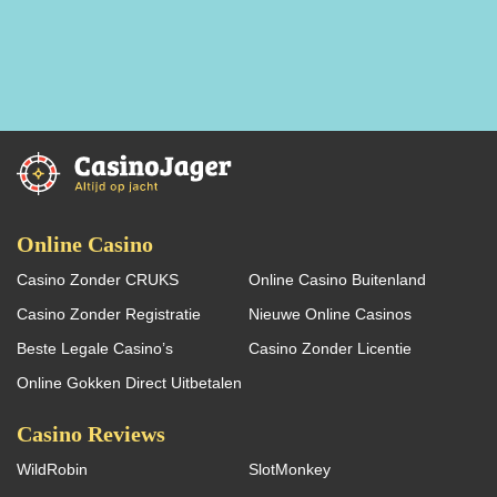
Online Casino
Casino Zonder CRUKS
Online Casino Buitenland
Casino Zonder Registratie
Nieuwe Online Casinos
Beste Legale Casino’s
Casino Zonder Licentie
Online Gokken Direct Uitbetalen
Casino Reviews
WildRobin
SlotMonkey