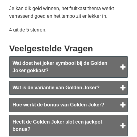
Je kan dik geld winnen, het fruitkast thema werkt
verrassend goed en het tempo zit er lekker in.
4 uit de 5 sterren.
Veelgestelde Vragen
Wat doet het joker symbool bij de Golden
Joker gokkast?
Wat is de variantie van Golden Joker?
Hoe werkt de bonus van Golden Joker?
Heeft de Golden Joker slot een jackpot
bonus?