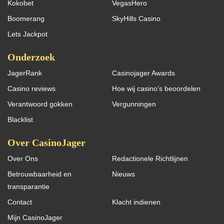
Kokobet
VegasHero
Boomerang
SkyHills Casino
Lets Jackpot
Onderzoek
JagerRank
Casinojager Awards
Casino reviews
Hoe wij casino’s beoordelen
Verantwoord gokken
Vergunningen
Blacklist
Over CasinoJager
Over Ons
Redactionele Richtlijnen
Betrouwbaarheid en
Nieuws
transparantie
Contact
Klacht indienen
Mijn CasinoJager