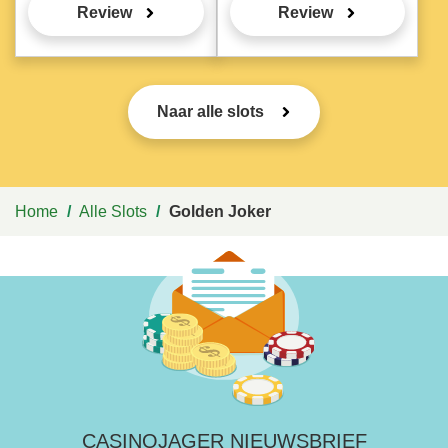
Review
Review
Naar alle slots
Home
/
Alle Slots
/
Golden Joker
CASINOJAGER NIEUWSBRIEF