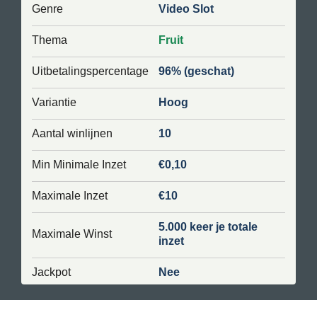
Progressieve Jackpot
Nee
Genre
Video Slot
Multipliers
Nee
Wilds
Ja
Thema
Fruit
Uitbetalingspercentage
96% (geschat)
Variantie
Hoog
Aantal winlijnen
10
Min Minimale Inzet
€0,10
Maximale Inzet
€10
5.000 keer je totale
Maximale Winst
inzet
Jackpot
Nee