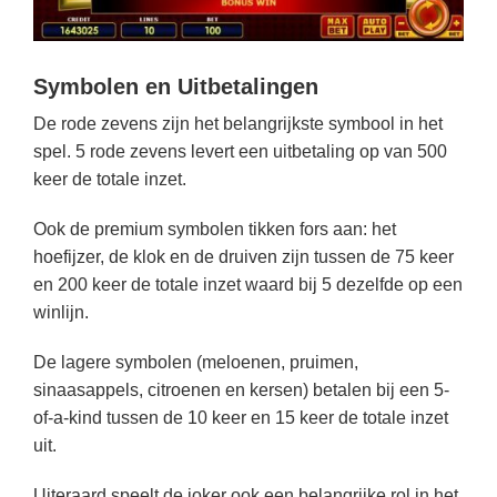
Symbolen en Uitbetalingen
De rode zevens zijn het belangrijkste symbool in het
spel. 5 rode zevens levert een uitbetaling op van 500
keer de totale inzet.
Ook de premium symbolen tikken fors aan: het
hoefijzer, de klok en de druiven zijn tussen de 75 keer
en 200 keer de totale inzet waard bij 5 dezelfde op een
winlijn.
De lagere symbolen (meloenen, pruimen,
sinaasappels, citroenen en kersen) betalen bij een 5-
of-a-kind tussen de 10 keer en 15 keer de totale inzet
uit.
Uiteraard speelt de joker ook een belangrijke rol in het