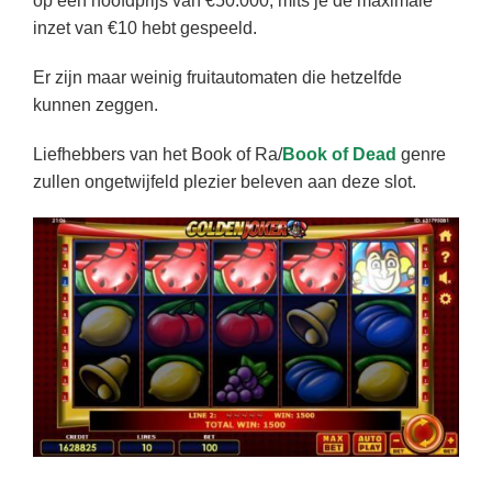
op een hoofdprijs van €50.000, mits je de maximale
inzet van €10 hebt gespeeld.
Er zijn maar weinig fruitautomaten die hetzelfde
kunnen zeggen.
Liefhebbers van het Book of Ra/
Book of Dead
genre
zullen ongetwijfeld plezier beleven aan deze slot.