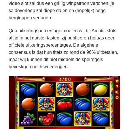
video slot zal dus een grillig winpatroon vertonen: je
saldoverloop zal diepe dalen en (hopelijk) hoge
bergtoppen vertonen.
Qua uitkeringspercentage moeten wij bij Amatic slots
altijd in het duister tasten: zij publiceren helaas geen
officiële uitkeringspercentages. De algehele
consensus is dat hun titels zo rond de 96% uitbetalen,
maar wij kunnen dit niet middels de spelregels
bevestigen noch weerleggen.