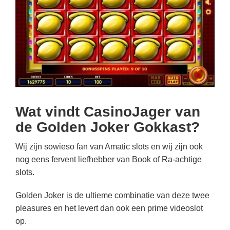
Wat vindt CasinoJager van
de Golden Joker Gokkast?
Wij zijn sowieso fan van Amatic slots en wij zijn ook
nog eens fervent liefhebber van Book of Ra-achtige
slots.
Golden Joker is de ultieme combinatie van deze twee
pleasures en het levert dan ook een prime videoslot
op.