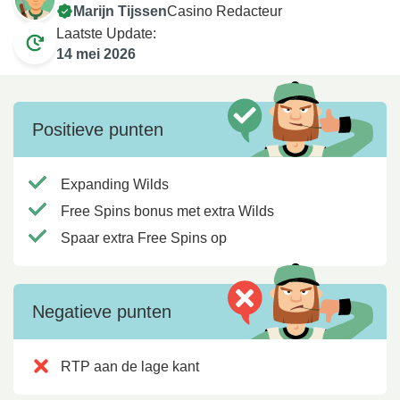
Marijn Tijssen
Casino Redacteur
Laatste Update:
14 mei 2026
Positieve punten
Expanding Wilds
Free Spins bonus met extra Wilds
Spaar extra Free Spins op
Negatieve punten
RTP aan de lage kant