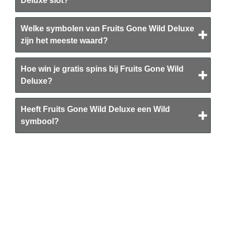
Deluxe slot?
Welke symbolen van Fruits Gone Wild Deluxe
zijn het meeste waard?
Hoe win je gratis spins bij Fruits Gone Wild
Deluxe?
Heeft Fruits Gone Wild Deluxe een Wild
symbool?