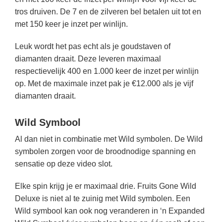
tros druiven. De 7 en de zilveren bel betalen uit tot en
met 150 keer je inzet per winlijn.
Leuk wordt het pas echt als je goudstaven of
diamanten draait. Deze leveren maximaal
respectievelijk 400 en 1.000 keer de inzet per winlijn
op. Met de maximale inzet pak je €12.000 als je vijf
diamanten draait.
Wild Symbool
Al dan niet in combinatie met Wild symbolen. De Wild
symbolen zorgen voor de broodnodige spanning en
sensatie op deze video slot.
Elke spin krijg je er maximaal drie. Fruits Gone Wild
Deluxe is niet al te zuinig met Wild symbolen. Een
Wild symbool kan ook nog veranderen in ‘n Expanded