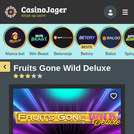
BESTE
Mama.bet
Win Beast
Betoranje
Betory
Baloo
Spin
Fruits Gone Wild Deluxe
Bewaar
als
favoriet