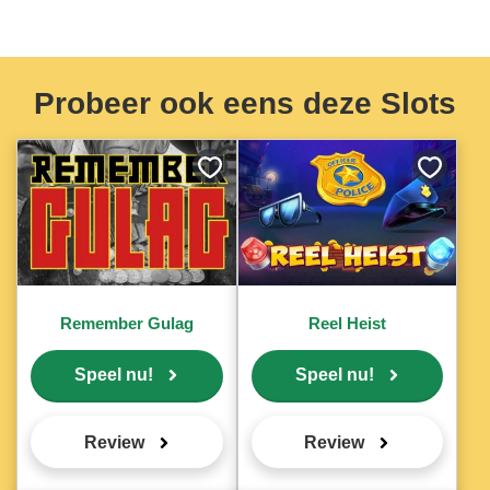
Probeer ook eens deze Slots
Bewaar
Bewaar
als
als
favoriet
favoriet
Remember Gulag
Reel Heist
Speel nu!
Speel nu!
Review
Review