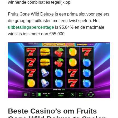
winnende combinaties tegelijk op.
Fruits Gone Wild Deluxe is een prima slot voor spelers
die graag op fruitkasten met een twist spelen. Het
uitbetalingspercentage
is 95,84% en de maximale
winst is iets meer dan €55.000.
Beste Casino’s om Fruits