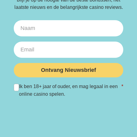
laatste nieuws en de belangrijkste casino reviews.
Ontvang Nieuwsbrief
Ik ben 18+ jaar of ouder, en mag legaal in een
*
online casino spelen.