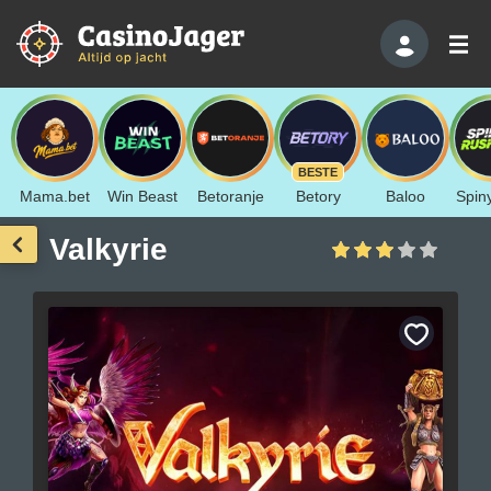
BESTE
Mama.bet
Win Beast
Betoranje
Betory
Baloo
Spin
Valkyrie
Bewaar
als
favoriet