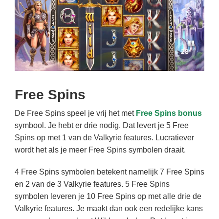
Free Spins
De Free Spins speel je vrij het met
Free Spins bonus
symbool. Je hebt er drie nodig. Dat levert je 5 Free
Spins op met 1 van de Valkyrie features. Lucratiever
wordt het als je meer Free Spins symbolen draait.
4 Free Spins symbolen betekent namelijk 7 Free Spins
en 2 van de 3 Valkyrie features. 5 Free Spins
symbolen leveren je 10 Free Spins op met alle drie de
Valkyrie features. Je maakt dan ook een redelijke kans