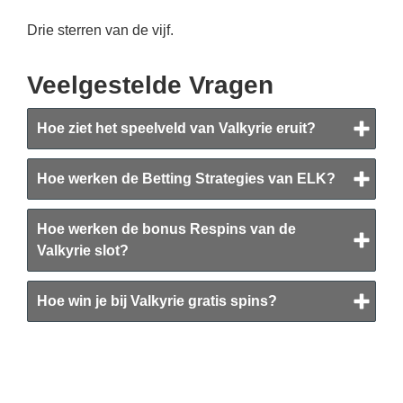
Drie sterren van de vijf.
Veelgestelde Vragen
Hoe ziet het speelveld van Valkyrie eruit?
Hoe werken de Betting Strategies van ELK?
Hoe werken de bonus Respins van de
Valkyrie slot?
Hoe win je bij Valkyrie gratis spins?