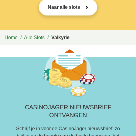
Naar alle slots
Home
/
Alle Slots
/
Valkyrie
CASINOJAGER NIEUWSBRIEF
ONTVANGEN
Schrijf je in voor de CasinoJager nieuwsbrief, zo
blijf je op de hoogte van de beste bonussen, het