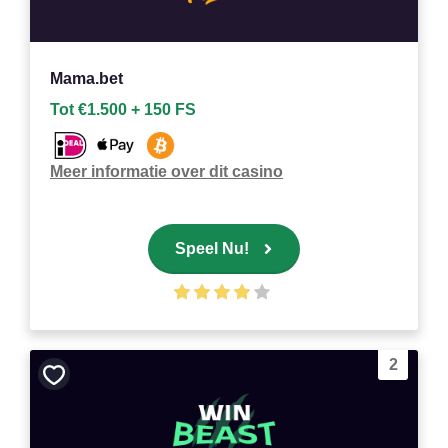
Mama.bet
Tot €1.500 + 150 FS
Meer informatie over dit casino
Speel Nu!
2
Bewaar
als
favoriet