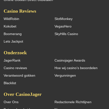
Casino Reviews
WildRobin
SlotMonkey
Kokobet
VegasHero
Boomerang
SkyHills Casino
Lets Jackpot
Onderzoek
JagerRank
Casinojager Awards
Casino reviews
Hoe wij casino’s beoordelen
Verantwoord gokken
Vergunningen
Blacklist
Over CasinoJager
Over Ons
Redactionele Richtlijnen