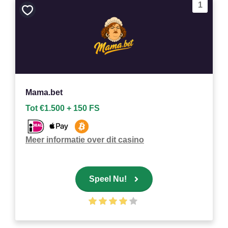
1
Bewaar
als
favoriet
Mama.bet
Tot €1.500 + 150 FS
Meer informatie over dit casino
Speel Nu!