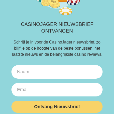
CASINOJAGER NIEUWSBRIEF
ONTVANGEN
Schrijf je in voor de CasinoJager nieuwsbrief, zo
blijf je op de hoogte van de beste bonussen, het
laatste nieuws en de belangrijkste casino reviews.
Ontvang Nieuwsbrief