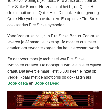
Tot zo ver weinig bijzonders. Fire Strike draait om de
Fire Strike Bonus. Net zoals dat het bij de Quick Hit
slots draait om de Quick Hits. Die pak je door genoeg
Quick Hit symbolen te draaien. En op deze Fire Strike
gokkast dus Fire Strike symbolen.
Vanaf zes stuks pak je ‘n Fire Strike Bonus. Zes stuks
leveren je éénmaal je inzet op. Je moet er dus meer
draaien om ervoor te zorgen dat het interessant wordt.
En daarvoor moet je toch heel wat Fire Strike
symbolen draaien. De hoofdprijs win je als je er vijftien
draait. Dat levert je maar liefst 5.000 keer je inzet op.
Vergelijkbaar met de hoofdprijs op gokkasten als
Book of Ra
en
Book of Dead
.