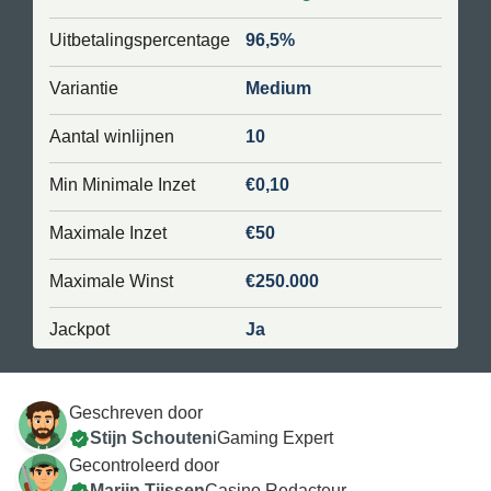
Uitbetalingspercentage
96,5%
Variantie
Medium
Aantal winlijnen
10
Min Minimale Inzet
€0,10
Maximale Inzet
€50
Maximale Winst
€250.000
Jackpot
Ja
Geschreven door
Stijn Schouten
iGaming Expert
Gecontroleerd door
Marijn Tijssen
Casino Redacteur