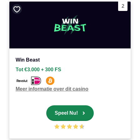
2
Bewaar
als
favoriet
Win Beast
Tot €3.000 + 300 FS
Meer informatie over dit casino
Speel Nu!