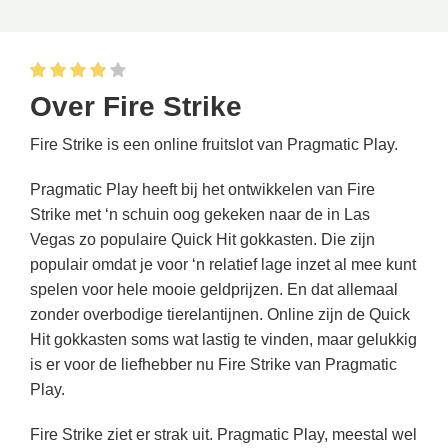
Over Fire Strike
Fire Strike is een online fruitslot van Pragmatic Play.
Pragmatic Play heeft bij het ontwikkelen van Fire
Strike met ‘n schuin oog gekeken naar de in Las
Vegas zo populaire Quick Hit gokkasten. Die zijn
populair omdat je voor ‘n relatief lage inzet al mee kunt
spelen voor hele mooie geldprijzen. En dat allemaal
zonder overbodige tierelantijnen. Online zijn de Quick
Hit gokkasten soms wat lastig te vinden, maar gelukkig
is er voor de liefhebber nu Fire Strike van Pragmatic
Play.
Fire Strike ziet er strak uit. Pragmatic Play, meestal wel