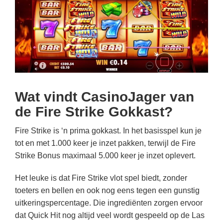
Wat vindt CasinoJager van
de Fire Strike Gokkast?
Fire Strike is ‘n prima gokkast. In het basisspel kun je
tot en met 1.000 keer je inzet pakken, terwijl de Fire
Strike Bonus maximaal 5.000 keer je inzet oplevert.
Het leuke is dat Fire Strike vlot spel biedt, zonder
toeters en bellen en ook nog eens tegen een gunstig
uitkeringspercentage. Die ingrediënten zorgen ervoor
dat Quick Hit nog altijd veel wordt gespeeld op de Las