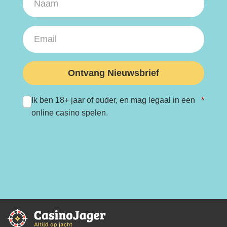
Ontvang Nieuwsbrief
Ik ben 18+ jaar of ouder, en mag legaal in een
*
online casino spelen.