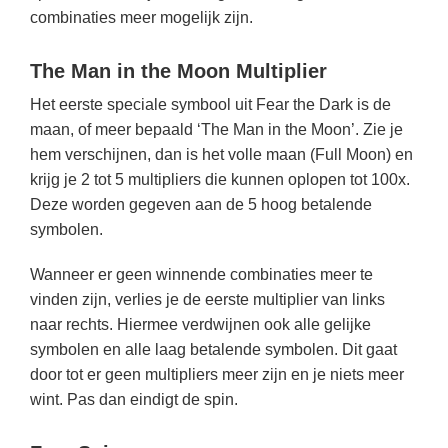
combinaties meer mogelijk zijn.
The Man in the Moon Multiplier
Het eerste speciale symbool uit Fear the Dark is de
maan, of meer bepaald ‘The Man in the Moon’. Zie je
hem verschijnen, dan is het volle maan (Full Moon) en
krijg je 2 tot 5 multipliers die kunnen oplopen tot 100x.
Deze worden gegeven aan de 5 hoog betalende
symbolen.
Wanneer er geen winnende combinaties meer te
vinden zijn, verlies je de eerste multiplier van links
naar rechts. Hiermee verdwijnen ook alle gelijke
symbolen en alle laag betalende symbolen. Dit gaat
door tot er geen multipliers meer zijn en je niets meer
wint. Pas dan eindigt de spin.