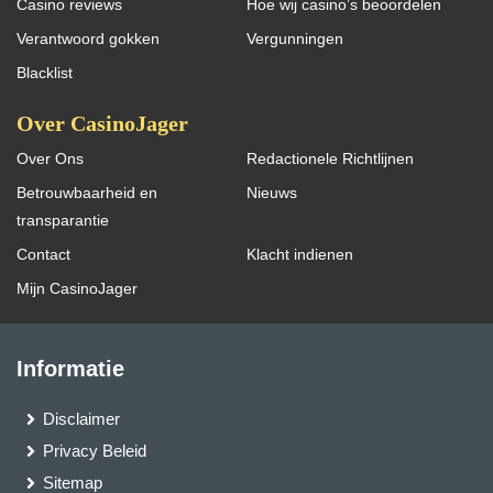
Casino reviews
Hoe wij casino’s beoordelen
Verantwoord gokken
Vergunningen
Blacklist
Over CasinoJager
Over Ons
Redactionele Richtlijnen
Betrouwbaarheid en
Nieuws
transparantie
Contact
Klacht indienen
Mijn CasinoJager
Informatie
Disclaimer
Privacy Beleid
Sitemap