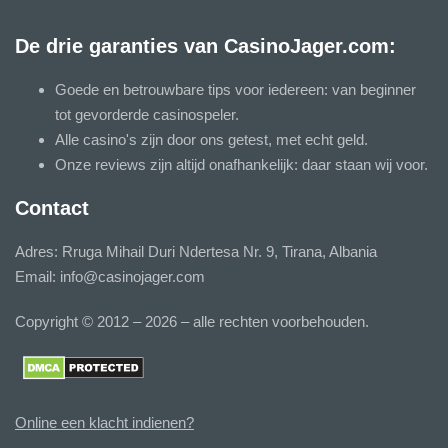
De drie garanties van CasinoJager.com:
Goede en betrouwbare tips voor iedereen: van beginner
tot gevorderde casinospeler.
Alle casino's zijn door ons getest, met echt geld.
Onze reviews zijn altijd onafhankelijk: daar staan wij voor.
Contact
Adres: Rruga Mihail Duri Ndertesa Nr. 9, Tirana, Albania
Email:
info@casinojager.com
Copyright © 2012 – 2026 – alle rechten voorbehouden.
Online een klacht indienen?