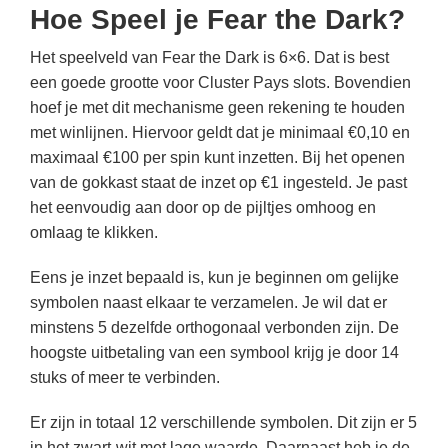
Hoe Speel je Fear the Dark?
Het speelveld van Fear the Dark is 6×6. Dat is best
een goede grootte voor Cluster Pays slots. Bovendien
hoef je met dit mechanisme geen rekening te houden
met winlijnen. Hiervoor geldt dat je minimaal €0,10 en
maximaal €100 per spin kunt inzetten. Bij het openen
van de gokkast staat de inzet op €1 ingesteld. Je past
het eenvoudig aan door op de pijltjes omhoog en
omlaag te klikken.
Eens je inzet bepaald is, kun je beginnen om gelijke
symbolen naast elkaar te verzamelen. Je wil dat er
minstens 5 dezelfde orthogonaal verbonden zijn. De
hoogste uitbetaling van een symbool krijg je door 14
stuks of meer te verbinden.
Er zijn in totaal 12 verschillende symbolen. Dit zijn er 5
in het zwart-wit met lage waarde. Daarnaast heb je de