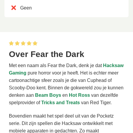
Geen
Over Fear the Dark
Met een naam als Fear the Dark, denk je dat
Hacksaw
Gaming
pure horror voor je heeft. Het is echter meer
cartoonachtige sfeer zoals je die van Cuphead of
Scooby-Doo kent. Binnen de gokwereld zou je kunnen
denken aan
Beam Boys
en
Hot Ross
van dezelfde
spelprovider of
Tricks and Treats
van Red Tiger.
Bovendien maakt het spel deel uit van de Pocketz
serie. Dit zijn spellen die Hacksaw ontwikkelt met
mobiele apparaten in gedachten. Zo maakt