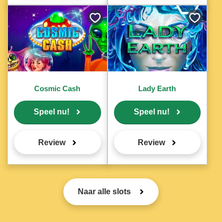
Bewaar
Bewaar
als
als
favoriet
favoriet
Cosmic Cash
Lady Earth
Speel nu!
Speel nu!
Review
Review
Naar alle slots