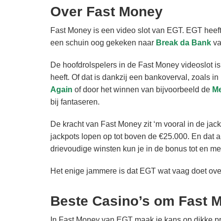
Over Fast Money
Fast Money is een video slot van EGT. EGT heef
een schuin oog gekeken naar
Break da Bank
va
De hoofdrolspelers in de Fast Money videoslot is
heeft. Of dat is dankzij een bankoverval, zoals in
Again
of door het winnen van bijvoorbeeld de
Me
bij fantaseren.
De kracht van Fast Money zit ‘m vooral in de jac
jackpots lopen op tot boven de €25.000. En dat a
drievoudige winsten kun je in de bonus tot en met
Het enige jammere is dat EGT wat vaag doet ove
Beste Casino’s om Fast 
In Fast Money van EGT maak je kans op dikke pri