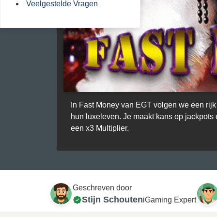
Veelgestelde Vragen
In Fast Money van EGT volgen we een rijk 
hun luxeleven. Je maakt kans op jackpots e
een x3 Multiplier.
Geschreven door
Stijn Schouten
iGaming Expert