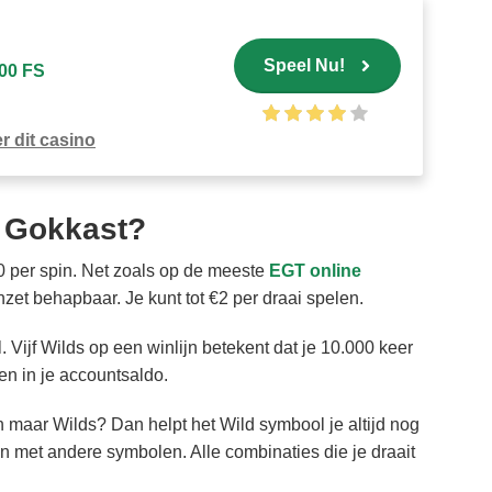
Speel Nu!
100 FS
r dit casino
 Gokkast?
10 per spin. Net zoals op de meeste
EGT online
zet behapbaar. Je kunt tot €2 per draai spelen.
 Vijf Wilds op een winlijn betekent dat je 10.000 keer
ven in je accountsaldo.
maar Wilds? Dan helpt het Wild symbool je altijd nog
met andere symbolen. Alle combinaties die je draait