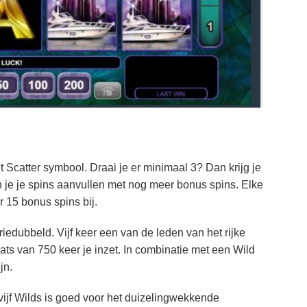
et Scatter symbool. Draai je er minimaal 3? Dan krijg je
 je je spins aanvullen met nog meer bonus spins. Elke
er 15 bonus spins bij.
iedubbeld. Vijf keer een van de leden van het rijke
aats van 750 keer je inzet. In combinatie met een Wild
jn.
jf Wilds is goed voor het duizelingwekkende