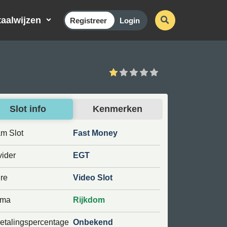
aalwijzen
Registreer
Login
Slot info
Kenmerken
Slot info
Kenmerken
m Slot
Fast Money
ls
5
ls
5
oplay
Ja
m Slot
Fast Money
vider
EGT
oplay
Ja
us Spel
Ja
us Spel
Ja
vider
EGT
re
Video Slot
e Spins
15
e Spins
15
gressieve Jackpot
Ja
re
Video Slot
ema
Rijkdom
gressieve Jackpot
Ja
ipliers
Ja
ds
Ja
ema
Rijkdom
betalingspercentage
Onbekend
ipliers
Ja