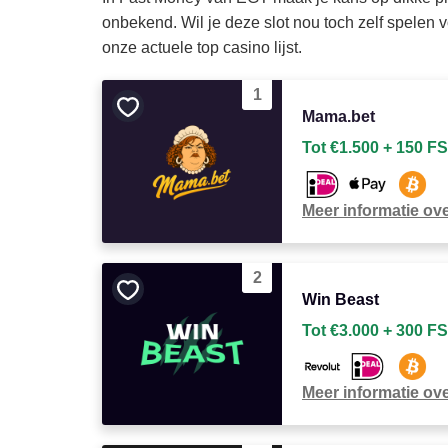
onbekend. Wil je deze slot nou toch zelf spelen v
onze actuele top casino lijst.
1
Bewaar
Mama.bet
als
favoriet
Tot €1.500 + 150 FS
Meer informatie ove
2
Bewaar
Win Beast
als
favoriet
Tot €3.000 + 300 FS
Meer informatie ove