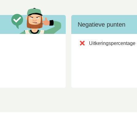
Negatieve punten
Uitkeringspercentage