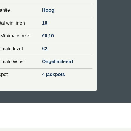
ds
Ja
betalingspercentage
Onbekend
antie
Hoog
antie
Hoog
al winlijnen
10
al winlijnen
10
 Minimale Inzet
€0,10
 Minimale Inzet
€0,10
imale Inzet
€2
imale Inzet
€2
imale Winst
Ongelimiteerd
imale Winst
Ongelimiteerd
kpot
4 jackpots
kpot
4 jackpots