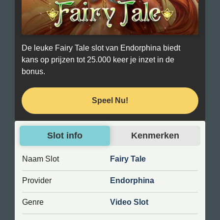
De leuke Fairy Tale slot van Endorphina biedt
kans op prijzen tot 25.000 keer je inzet in de
bonus.
Speel Nu!
Slot info
Kenmerken
Reels
5
Naam Slot
Fairy Tale
Autoplay
Ja
Bonus Spel
Ja
Provider
Endorphina
Progressieve Jackpot
Nee
Multipliers
Ja
Genre
Video Slot
Wilds
Ja