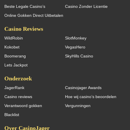
Beste Legale Casino’s
Casino Zonder Licentie
Online Gokken Direct Uitbetalen
Casino Reviews
WildRobin
SlotMonkey
Kokobet
VegasHero
Boomerang
SkyHills Casino
Lets Jackpot
Onderzoek
JagerRank
Casinojager Awards
Casino reviews
Hoe wij casino’s beoordelen
Verantwoord gokken
Vergunningen
Blacklist
Over CasinoJager