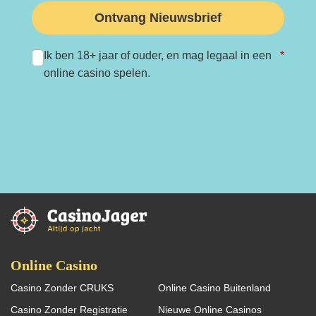
Ontvang Nieuwsbrief
Ik ben 18+ jaar of ouder, en mag legaal in een
*
online casino spelen.
Online Casino
Casino Zonder CRUKS
Online Casino Buitenland
Casino Zonder Registratie
Nieuwe Online Casinos