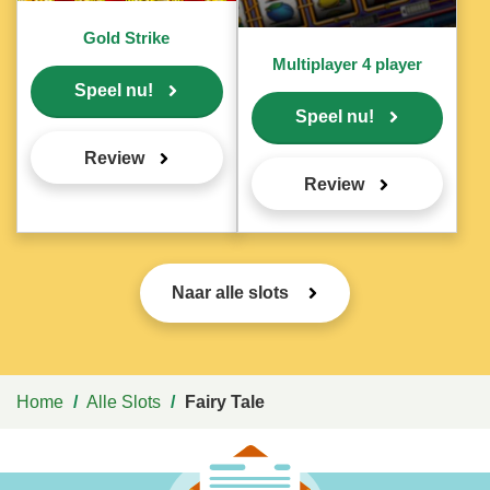
Gold Strike
Multiplayer 4 player
Speel nu!
Speel nu!
Review
Review
Naar alle slots
Home
/
Alle Slots
/
Fairy Tale