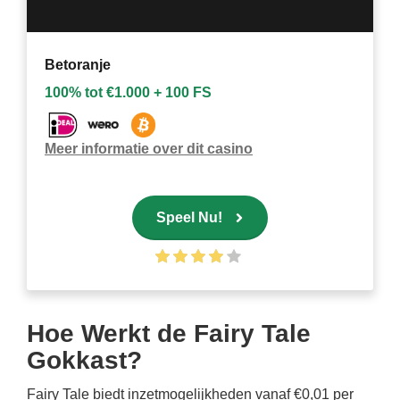
Betoranje
100% tot €1.000 + 100 FS
Meer informatie over dit casino
Speel Nu!
Hoe Werkt de Fairy Tale
Gokkast?
Fairy Tale biedt inzetmogelijkheden vanaf €0,01 per