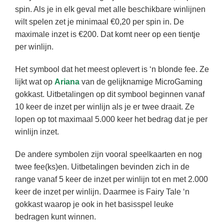
spin. Als je in elk geval met alle beschikbare winlijnen
wilt spelen zet je minimaal €0,20 per spin in. De
maximale inzet is €200. Dat komt neer op een tientje
per winlijn.
Het symbool dat het meest oplevert is ‘n blonde fee. Ze
lijkt wat op
Ariana
van de gelijknamige MicroGaming
gokkast. Uitbetalingen op dit symbool beginnen vanaf
10 keer de inzet per winlijn als je er twee draait. Ze
lopen op tot maximaal 5.000 keer het bedrag dat je per
winlijn inzet.
De andere symbolen zijn vooral speelkaarten en nog
twee fee(ks)en. Uitbetalingen bevinden zich in de
range vanaf 5 keer de inzet per winlijn tot en met 2.000
keer de inzet per winlijn. Daarmee is Fairy Tale ‘n
gokkast waarop je ook in het basisspel leuke
bedragen kunt winnen.