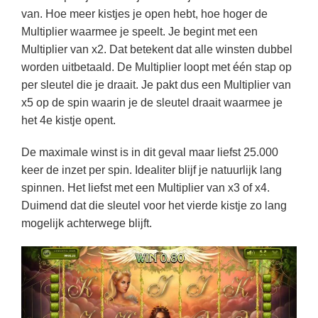
van. Hoe meer kistjes je open hebt, hoe hoger de
Multiplier waarmee je speelt. Je begint met een
Multiplier van x2. Dat betekent dat alle winsten dubbel
worden uitbetaald. De Multiplier loopt met één stap op
per sleutel die je draait. Je pakt dus een Multiplier van
x5 op de spin waarin je de sleutel draait waarmee je
het 4e kistje opent.
De maximale winst is in dit geval maar liefst 25.000
keer de inzet per spin. Idealiter blijf je natuurlijk lang
spinnen. Het liefst met een Multiplier van x3 of x4.
Duimend dat die sleutel voor het vierde kistje zo lang
mogelijk achterwege blijft.