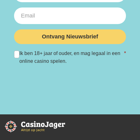
Ontvang Nieuwsbrief
Ik ben 18+ jaar of ouder, en mag legaal in een
*
online casino spelen.