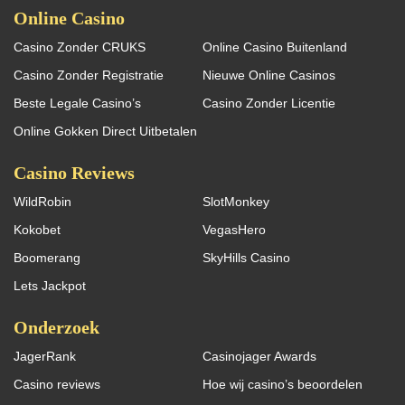
Online Casino
Casino Zonder CRUKS
Online Casino Buitenland
Casino Zonder Registratie
Nieuwe Online Casinos
Beste Legale Casino’s
Casino Zonder Licentie
Online Gokken Direct Uitbetalen
Casino Reviews
WildRobin
SlotMonkey
Kokobet
VegasHero
Boomerang
SkyHills Casino
Lets Jackpot
Onderzoek
JagerRank
Casinojager Awards
Casino reviews
Hoe wij casino’s beoordelen