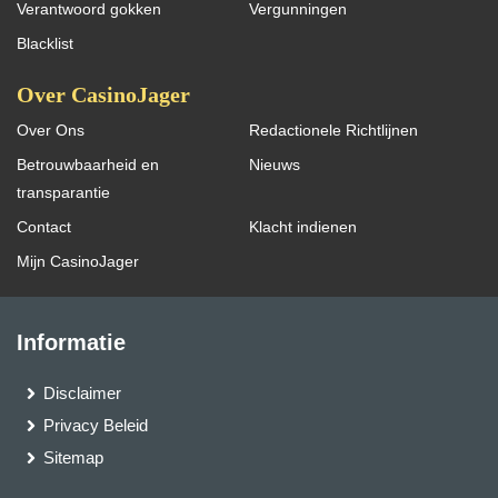
Verantwoord gokken
Vergunningen
Blacklist
Over CasinoJager
Over Ons
Redactionele Richtlijnen
Betrouwbaarheid en
Nieuws
transparantie
Contact
Klacht indienen
Mijn CasinoJager
Informatie
Disclaimer
Privacy Beleid
Sitemap