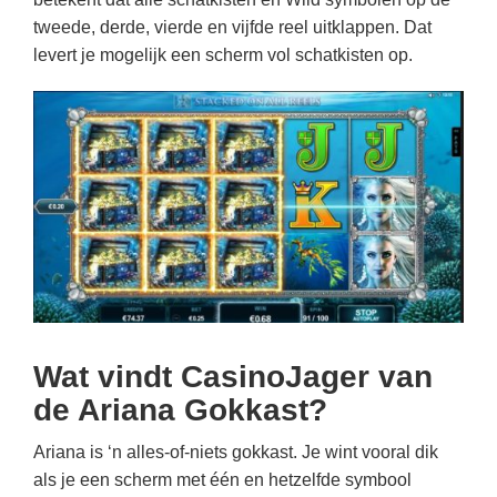
tweede, derde, vierde en vijfde reel uitklappen. Dat
levert je mogelijk een scherm vol schatkisten op.
Wat vindt CasinoJager van
de Ariana Gokkast?
Ariana is ‘n alles-of-niets gokkast. Je wint vooral dik
als je een scherm met één en hetzelfde symbool