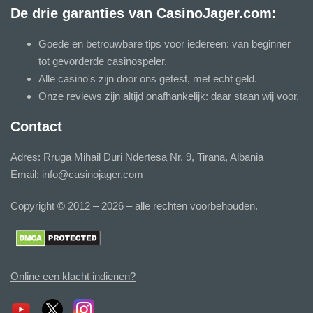
De drie garanties van CasinoJager.com:
Goede en betrouwbare tips voor iedereen: van beginner
tot gevorderde casinospeler.
Alle casino's zijn door ons getest, met echt geld.
Onze reviews zijn altijd onafhankelijk: daar staan wij voor.
Contact
Adres: Rruga Mihail Duri Ndertesa Nr. 9, Tirana, Albania
Email:
info@casinojager.com
Copyright © 2012 – 2026 – alle rechten voorbehouden.
Online een klacht indienen?