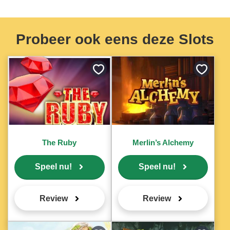
Probeer ook eens deze Slots
Bewaar
Bewaar
als
als
favoriet
favoriet
The Ruby
Merlin’s Alchemy
Speel nu!
Speel nu!
Review
Review