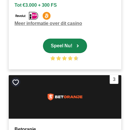
Tot €3.000 + 300 FS
Meer informatie over dit casino
Speel Nu!
3
Bewaar
als
favoriet
Betoranje