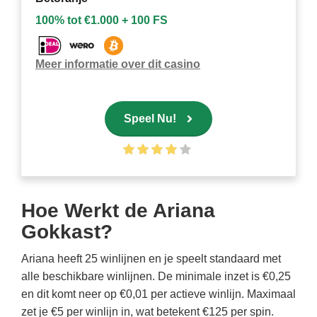
100% tot €1.000 + 100 FS
Meer informatie over dit casino
Speel Nu!
Hoe Werkt de Ariana
Gokkast?
Ariana heeft 25 winlijnen en je speelt standaard met
alle beschikbare winlijnen. De minimale inzet is €0,25
en dit komt neer op €0,01 per actieve winlijn. Maximaal
zet je €5 per winlijn in, wat betekent €125 per spin.