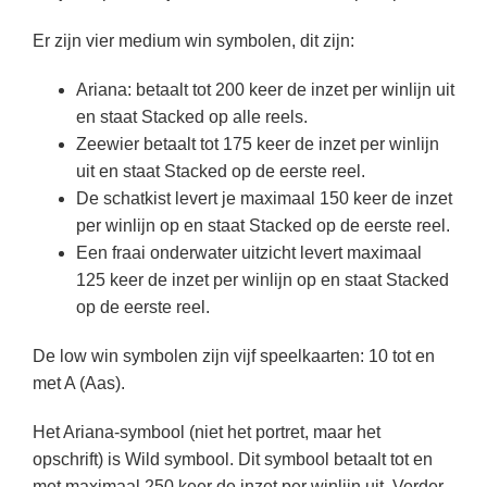
Er zijn vier medium win symbolen, dit zijn:
Ariana: betaalt tot 200 keer de inzet per winlijn uit
en staat Stacked op alle reels.
Zeewier betaalt tot 175 keer de inzet per winlijn
uit en staat Stacked op de eerste reel.
De schatkist levert je maximaal 150 keer de inzet
per winlijn op en staat Stacked op de eerste reel.
Een fraai onderwater uitzicht levert maximaal
125 keer de inzet per winlijn op en staat Stacked
op de eerste reel.
De low win symbolen zijn vijf speelkaarten: 10 tot en
met A (Aas).
Het Ariana-symbool (niet het portret, maar het
opschrift) is Wild symbool. Dit symbool betaalt tot en
met maximaal 250 keer de inzet per winlijn uit. Verder