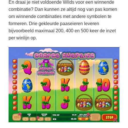
En draai je niet voldoende Wilds voor een winnende
combinatie? Dan kunnen ze altijd nog van pas komen
om winnende combinaties met andere symbolen te
formeren. Drie gekleurde paaseieren leveren
bijvoorbeeld maximaal 200, 400 en 500 keer de inzet
per winlijn op.