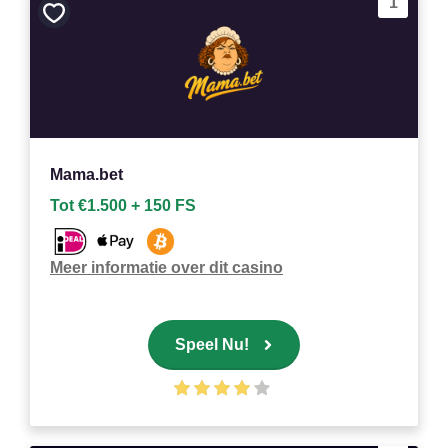
1
Bewaar
als
favoriet
Mama.bet
Tot €1.500 + 150 FS
Meer informatie over dit casino
Speel Nu!