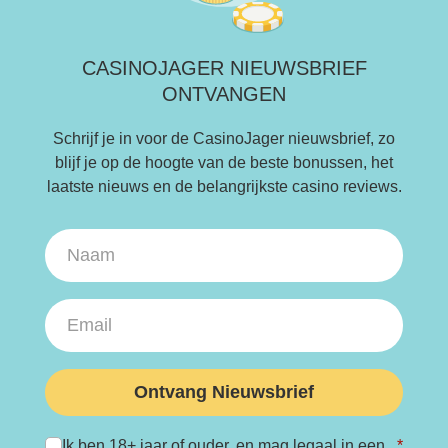
CASINOJAGER NIEUWSBRIEF
ONTVANGEN
Schrijf je in voor de CasinoJager nieuwsbrief, zo
blijf je op de hoogte van de beste bonussen, het
laatste nieuws en de belangrijkste casino reviews.
Ontvang Nieuwsbrief
Ik ben 18+ jaar of ouder, en mag legaal in een
*