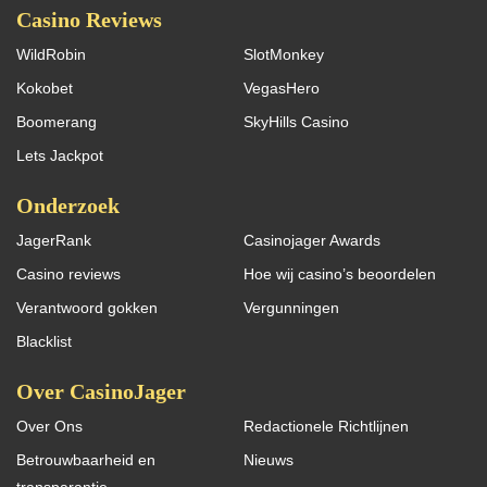
Casino Reviews
WildRobin
SlotMonkey
Kokobet
VegasHero
Boomerang
SkyHills Casino
Lets Jackpot
Onderzoek
JagerRank
Casinojager Awards
Casino reviews
Hoe wij casino’s beoordelen
Verantwoord gokken
Vergunningen
Blacklist
Over CasinoJager
Over Ons
Redactionele Richtlijnen
Betrouwbaarheid en
Nieuws
transparantie