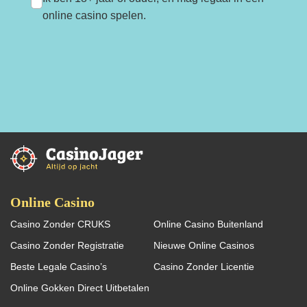
online casino spelen.
Online Casino
Casino Zonder CRUKS
Online Casino Buitenland
Casino Zonder Registratie
Nieuwe Online Casinos
Beste Legale Casino’s
Casino Zonder Licentie
Online Gokken Direct Uitbetalen