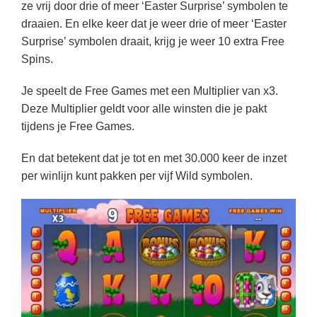
ze vrij door drie of meer ‘Easter Surprise’ symbolen te
draaien. En elke keer dat je weer drie of meer ‘Easter
Surprise’ symbolen draait, krijg je weer 10 extra Free
Spins.
Je speelt de Free Games met een Multiplier van x3.
Deze Multiplier geldt voor alle winsten die je pakt
tijdens je Free Games.
En dat betekent dat je tot en met 30.000 keer de inzet
per winlijn kunt pakken per vijf Wild symbolen.