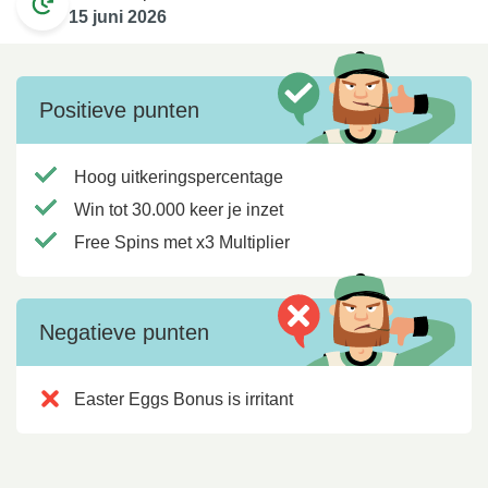
15 juni 2026
Positieve punten
Hoog uitkeringspercentage
Win tot 30.000 keer je inzet
Free Spins met x3 Multiplier
Negatieve punten
Easter Eggs Bonus is irritant