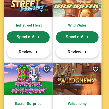
Highstreet Heist
Wild Water
Speel nu!
Speel nu!
Review
Review
Bewaar
Bewaar
als
als
favoriet
favoriet
Easter Surprise
Wildchemy