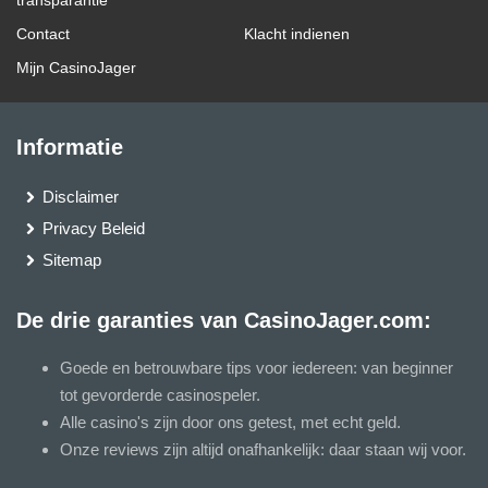
Contact
Klacht indienen
Mijn CasinoJager
Informatie
Disclaimer
Privacy Beleid
Sitemap
De drie garanties van CasinoJager.com:
Goede en betrouwbare tips voor iedereen: van beginner
tot gevorderde casinospeler.
Alle casino's zijn door ons getest, met echt geld.
Onze reviews zijn altijd onafhankelijk: daar staan wij voor.