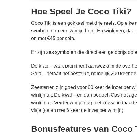
Hoe Speel Je Coco Tiki?
Coco Tiki is een gokkast met drie reels. Op elke r
symbolen op een winlijn hebt. En winlijnen, daar z
en met €45 per spin.
Er zijn zes symbolen die direct een geldprijs opl
De krab – vaak prominent aanwezig in de overhee
Strip – betaalt het beste uit, namelijk 200 keer de
Zeesterren zijn goed voor 80 keer de inzet per win
winlijn uit. De kwal – en dan bedoelt CasinoJager
winlijn uit. Verder win je nog met zeeschildpadden
visje (tot en met 6 keer de inzet per winlijn).
Bonusfeatures van Coco T