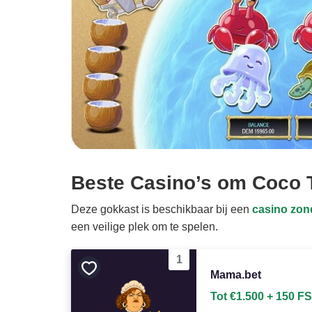
Beste Casino’s om Coco T
Deze gokkast is beschikbaar bij een
casino zon
een veilige plek om te spelen.
1
Bewaar
Mama.bet
als
favoriet
Tot €1.500 + 150 FS