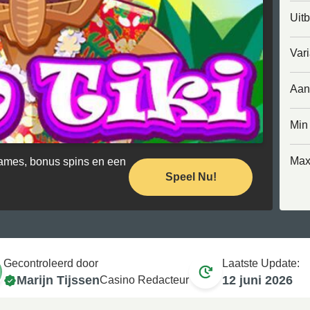
Wil
Uit
Uit
Vari
Vari
Aant
Aant
Min
Min
Max
Max
games, bonus spins en een
Speel Nu!
Gecontroleerd door
Laatste Update:
Marijn Tijssen
12 juni 2026
Casino Redacteur