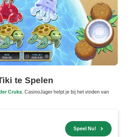
iki te Spelen
der Cruks
. CasinoJager helpt je bij het vinden van
Speel Nu!