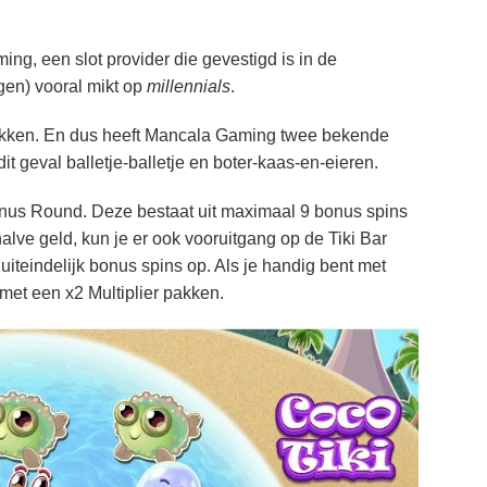
ng, een slot provider die gevestigd is in de
gen) vooral mikt op
millennials
.
gokken. En dus heeft Mancala Gaming twee bekende
dit geval balletje-balletje en boter-kaas-en-eieren.
onus Round. Deze bestaat uit maximaal 9 bonus spins
lve geld, kun je er ook vooruitgang op de Tiki Bar
uiteindelijk bonus spins op. Als je handig bent met
 met een x2 Multiplier pakken.