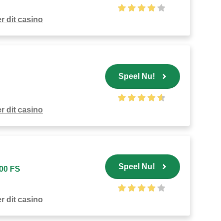
r dit casino
Speel Nu!
r dit casino
Speel Nu!
100 FS
r dit casino