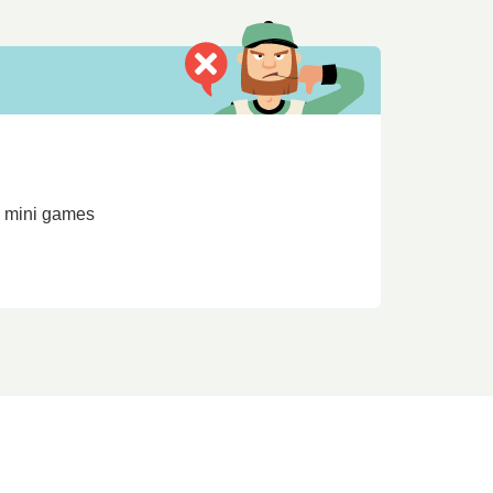
s mini games