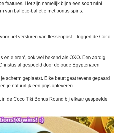
 features. Het zijn namelijk bijna een soort mini
m van balletje-balletje met bonus spins.
voor het versturen van flessenpost – triggert de Coco
aas en eieren’, ook wel bekend als OXO. Een aardig
 Christus al gespeeld door de oude Egyptenaren.
 je scherm geplaatst. Elke beurt gaat tevens gepaard
n je natuurlijk een prijs opleveren.
het in de Coco Tiki Bonus Round bij elkaar gespeelde