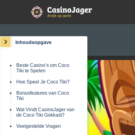
Coco Tiki
Inhoudsopgave
Beste Casino’s om Coco
Tiki te Spelen
Hoe Speel Je Coco Tiki?
Bonusfeatures van Coco
Tiki
Wat Vindt CasinoJager van
de Coco Tiki Gokkast?
Veelgestelde Vragen