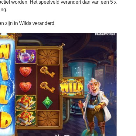
ctief worden. Het speelveld verandert dan van een 5 x
ing.
n zijn in Wilds veranderd.