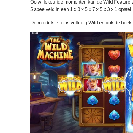
Op willekeurige momenten kan de Wild Feature a
5 speelveld in een 1 x 3 x 5 x 7 x 5 x 3 x 1 opstell
De middelste rol is volledig Wild en ook de hoeke