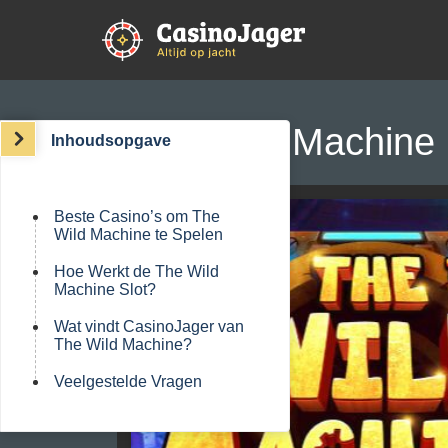
The Wild Machine
Inhoudsopgave
Beste Casino’s om The
Wild Machine te Spelen
Hoe Werkt de The Wild
Machine Slot?
Wat vindt CasinoJager van
The Wild Machine?
Veelgestelde Vragen