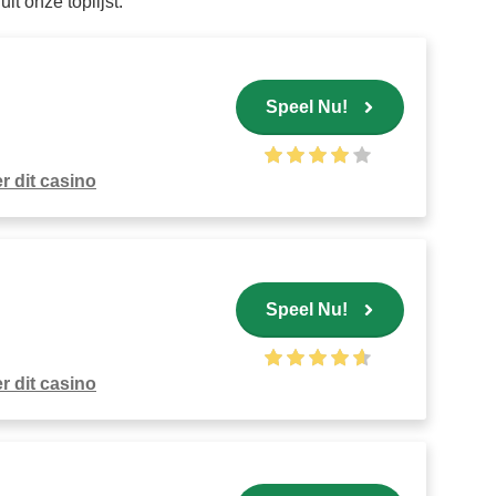
it onze toplijst.
Speel Nu!
r dit casino
Speel Nu!
r dit casino