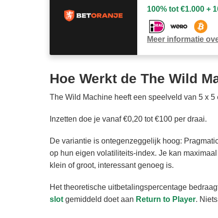
favoriet
100% tot €1.000 + 
Meer informatie ove
Hoe Werkt de The Wild Ma
The Wild Machine heeft een speelveld van 5 x 5 e
Inzetten doe je vanaf €0,20 tot €100 per draai.
De variantie is ontegenzeggelijk hoog: Pragmati
op hun eigen volatiliteits-index. Je kan maximaal
klein of groot, interessant genoeg is.
Het theoretische uitbetalingspercentage bedraag
slot
gemiddeld doet aan
Return to Player
. Niet