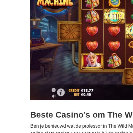
Beste Casino’s om The Wi
Ben je benieuwd wat de professor in The Wild Ma