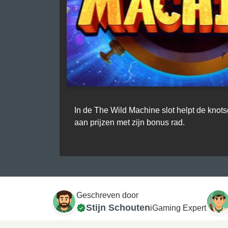
In de The Wild Machine slot helpt de knots
aan prijzen met zijn bonus rad.
Geschreven door
Stijn Schouten
iGaming Expert