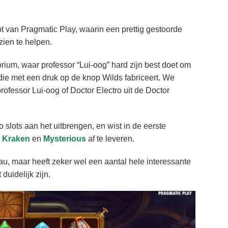
t van Pragmatic Play, waarin een prettig gestoorde
ien te helpen.
orium, waar professor “Lui-oog” hard zijn best doet om
die met een druk op de knop Wilds fabriceert. We
professor Lui-oog of Doctor Electro uit de Doctor
slots aan het uitbrengen, en wist in de eerste
e Kraken
en
Mysterious
af te leveren.
au, maar heeft zeker wel een aantal hele interessante
duidelijk zijn.