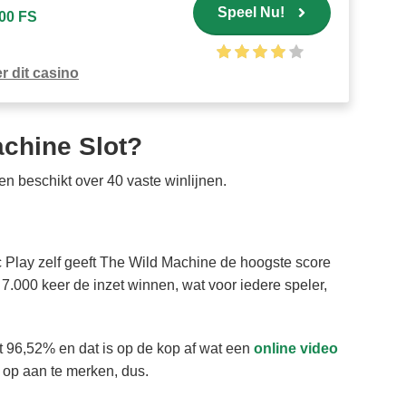
Speel Nu!
100 FS
r dit casino
chine Slot?
n beschikt over 40 vaste winlijnen.
c Play zelf geeft The Wild Machine de hoogste score
 7.000 keer de inzet winnen, wat voor iedere speler,
t 96,52% en dat is op de kop af wat een
online video
s op aan te merken, dus.