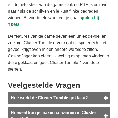
en de hele sfeer van de game. Ook de RTP is om over
naar huis de schrijven en je kunt flinke bedragen
winnen. Bijvoorbeeld wanneer je gaat
spelen bij
Ybets
.
De features van de game geven een uniek gevoel en
zo zorgt Cluster Tumble ervoor dat de speler echt het
gevoel krijgt even in een andere wereld te zitten.
CasinoJager kan eigenlijk weinig minpunten vinden in
deze gokkast en geeft Cluster Tumble 4 van de 5
sterren.
Veelgestelde Vragen
Hoe werkt de Cluster Tumble gokkast?
Hoeveel kun je maximaal winnen in Cluster