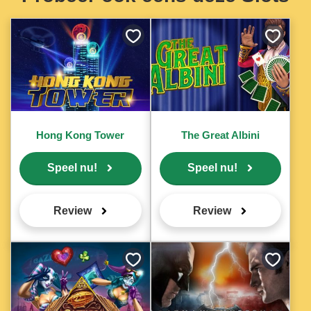
Bewaar
Bewaar
als
als
favoriet
favoriet
Hong Kong Tower
The Great Albini
Speel nu!
Speel nu!
Review
Review
Bewaar
Bewaar
als
als
favoriet
favoriet