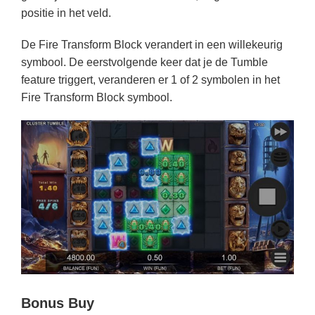
positie in het veld.
De Fire Transform Block verandert in een willekeurig
symbool. De eerstvolgende keer dat je de Tumble
feature triggert, veranderen er 1 of 2 symbolen in het
Fire Transform Block symbool.
Bonus Buy