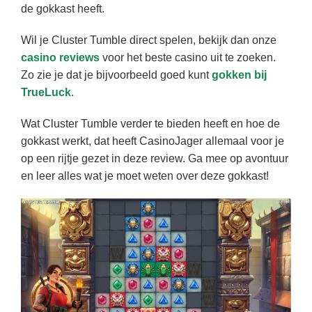
de gokkast heeft.
Wil je Cluster Tumble direct spelen, bekijk dan onze
casino reviews
voor het beste casino uit te zoeken.
Zo zie je dat je bijvoorbeeld goed kunt
gokken bij
TrueLuck
.
Wat Cluster Tumble verder te bieden heeft en hoe de
gokkast werkt, dat heeft CasinoJager allemaal voor je
op een rijtje gezet in deze review. Ga mee op avontuur
en leer alles wat je moet weten over deze gokkast!