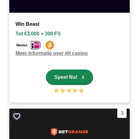
Win Beast
Tot €3.000 + 300 FS
Meer informatie over dit casino
Speel Nu!
3
Bewaar
als
favoriet