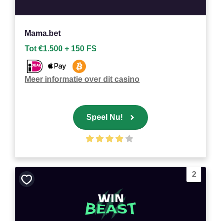
Mama.bet
Tot €1.500 + 150 FS
Meer informatie over dit casino
Speel Nu!
2
Bewaar
als
favoriet