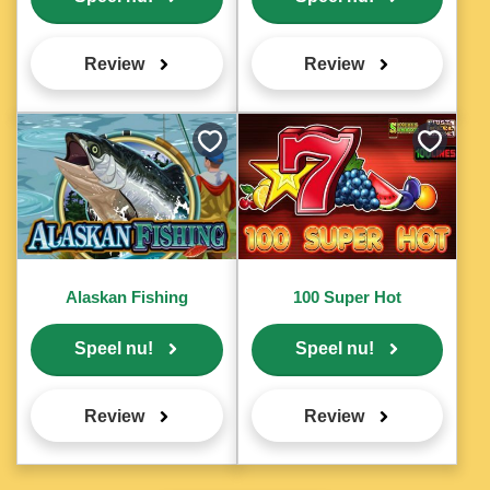
Review
Review
Bewaar
Bewaar
als
als
favoriet
favoriet
Alaskan Fishing
100 Super Hot
Speel nu!
Speel nu!
Review
Review