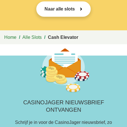
Naar alle slots
Home
/
Alle Slots
/
Cash Elevator
CASINOJAGER NIEUWSBRIEF
ONTVANGEN
Schrijf je in voor de CasinoJager nieuwsbrief, zo