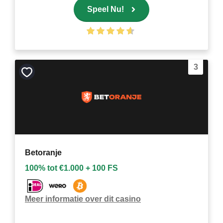
Speel Nu!
3
Bewaar
als
favoriet
Betoranje
100% tot €1.000 + 100 FS
Meer informatie over dit casino