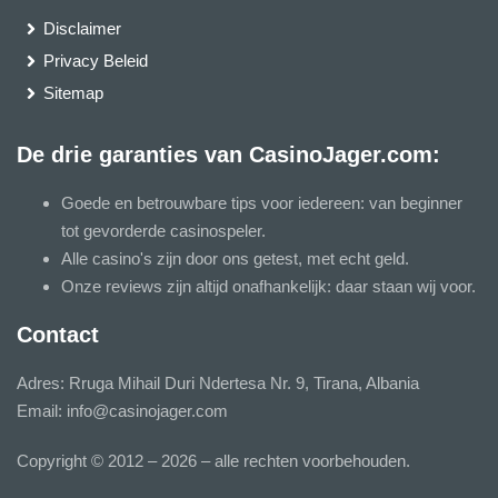
Disclaimer
Privacy Beleid
Sitemap
De drie garanties van CasinoJager.com:
Goede en betrouwbare tips voor iedereen: van beginner
tot gevorderde casinospeler.
Alle casino's zijn door ons getest, met echt geld.
Onze reviews zijn altijd onafhankelijk: daar staan wij voor.
Contact
Adres: Rruga Mihail Duri Ndertesa Nr. 9, Tirana, Albania
Email:
info@casinojager.com
Copyright © 2012 – 2026 – alle rechten voorbehouden.