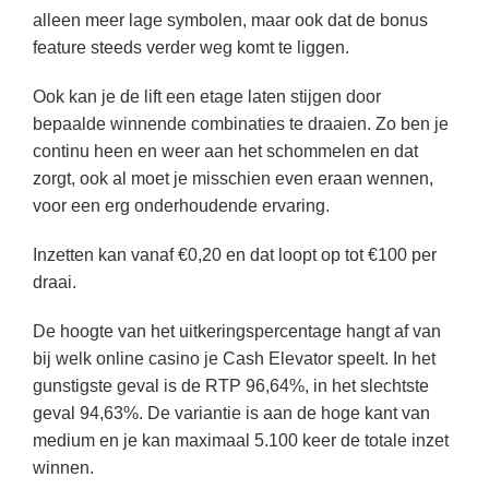
alleen meer lage symbolen, maar ook dat de bonus
feature steeds verder weg komt te liggen.
Ook kan je de lift een etage laten stijgen door
bepaalde winnende combinaties te draaien. Zo ben je
continu heen en weer aan het schommelen en dat
zorgt, ook al moet je misschien even eraan wennen,
voor een erg onderhoudende ervaring.
Inzetten kan vanaf €0,20 en dat loopt op tot €100 per
draai.
De hoogte van het uitkeringspercentage hangt af van
bij welk online casino je Cash Elevator speelt. In het
gunstigste geval is de RTP 96,64%, in het slechtste
geval 94,63%. De variantie is aan de hoge kant van
medium en je kan maximaal 5.100 keer de totale inzet
winnen.