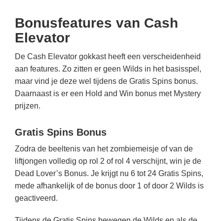
Bonusfeatures van Cash
Elevator
De Cash Elevator gokkast heeft een verscheidenheid
aan features. Zo zitten er geen Wilds in het basisspel,
maar vind je deze wel tijdens de Gratis Spins bonus.
Daarnaast is er een Hold and Win bonus met Mystery
prijzen.
Gratis Spins Bonus
Zodra de beeltenis van het zombiemeisje of van de
liftjongen volledig op rol 2 of rol 4 verschijnt, win je de
Dead Lover’s Bonus. Je krijgt nu 6 tot 24 Gratis Spins,
mede afhankelijk of de bonus door 1 of door 2 Wilds is
geactiveerd.
Tijdens de Gratis Spins bewegen de Wilds en als de