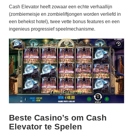
Cash Elevator heeft zowaar een echte verhaallijn
(zombiemeisje en zombieliftjongen worden verliefd in
een behekst hotel), twee vette bonus features en een
ingenieus progressief speelmechanisme.
Beste Casino’s om Cash
Elevator te Spelen