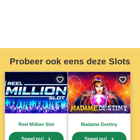
Probeer ook eens deze Slots
Bewaar
Bewaar
als
als
favoriet
favoriet
Reel Million Slot
Madame Destiny
Speel nu!
Speel nu!