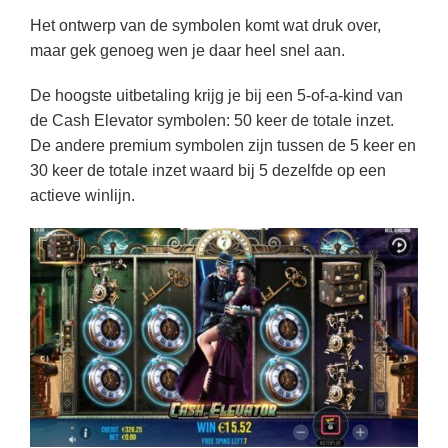
Het ontwerp van de symbolen komt wat druk over,
maar gek genoeg wen je daar heel snel aan.
De hoogste uitbetaling krijg je bij een 5-of-a-kind van
de Cash Elevator symbolen: 50 keer de totale inzet.
De andere premium symbolen zijn tussen de 5 keer en
30 keer de totale inzet waard bij 5 dezelfde op een
actieve winlijn.