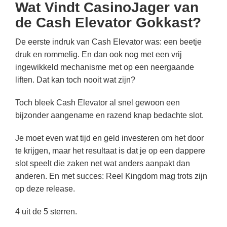
Wat Vindt CasinoJager van
de Cash Elevator Gokkast?
De eerste indruk van Cash Elevator was: een beetje
druk en rommelig. En dan ook nog met een vrij
ingewikkeld mechanisme met op een neergaande
liften. Dat kan toch nooit wat zijn?
Toch bleek Cash Elevator al snel gewoon een
bijzonder aangename en razend knap bedachte slot.
Je moet even wat tijd en geld investeren om het door
te krijgen, maar het resultaat is dat je op een dappere
slot speelt die zaken net wat anders aanpakt dan
anderen. En met succes: Reel Kingdom mag trots zijn
op deze release.
4 uit de 5 sterren.