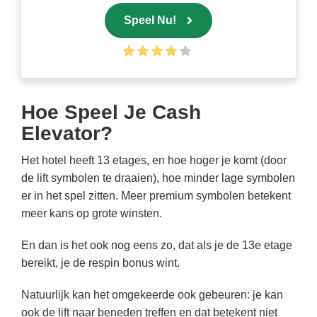
Speel Nu!
Hoe Speel Je Cash
Elevator?
Het hotel heeft 13 etages, en hoe hoger je komt (door
de lift symbolen te draaien), hoe minder lage symbolen
er in het spel zitten. Meer premium symbolen betekent
meer kans op grote winsten.
En dan is het ook nog eens zo, dat als je de 13e etage
bereikt, je de respin bonus wint.
Natuurlijk kan het omgekeerde ook gebeuren: je kan
ook de lift naar beneden treffen en dat betekent niet