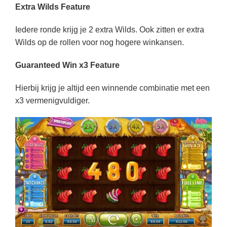
Extra Wilds Feature
Iedere ronde krijg je 2 extra Wilds. Ook zitten er extra
Wilds op de rollen voor nog hogere winkansen.
Guaranteed Win x3 Feature
Hierbij krijg je altijd een winnende combinatie met een
x3 vermenigvuldiger.