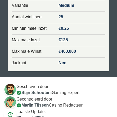
Variantie
Medium
Aantal winlijnen
25
Min Minimale Inzet
€0,25
Maximale Inzet
€125
Maximale Winst
€400.000
Jackpot
Nee
Geschreven door
Stijn Schouten
iGaming Expert
Gecontroleerd door
Marijn Tijssen
Casino Redacteur
Laatste Update: