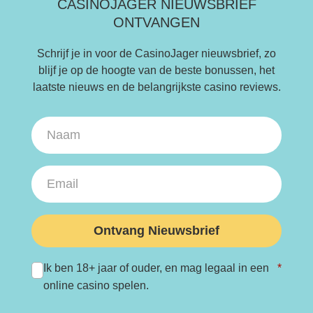
CASINOJAGER NIEUWSBRIEF
ONTVANGEN
Schrijf je in voor de CasinoJager nieuwsbrief, zo
blijf je op de hoogte van de beste bonussen, het
laatste nieuws en de belangrijkste casino reviews.
Ontvang Nieuwsbrief
Ik ben 18+ jaar of ouder, en mag legaal in een
*
online casino spelen.