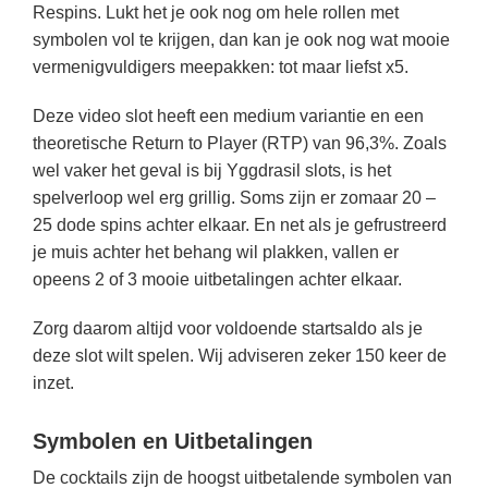
Respins. Lukt het je ook nog om hele rollen met
symbolen vol te krijgen, dan kan je ook nog wat mooie
vermenigvuldigers meepakken: tot maar liefst x5.
Deze video slot heeft een medium variantie en een
theoretische Return to Player (RTP) van 96,3%. Zoals
wel vaker het geval is bij Yggdrasil slots, is het
spelverloop wel erg grillig. Soms zijn er zomaar 20 –
25 dode spins achter elkaar. En net als je gefrustreerd
je muis achter het behang wil plakken, vallen er
opeens 2 of 3 mooie uitbetalingen achter elkaar.
Zorg daarom altijd voor voldoende startsaldo als je
deze slot wilt spelen. Wij adviseren zeker 150 keer de
inzet.
Symbolen en Uitbetalingen
De cocktails zijn de hoogst uitbetalende symbolen van