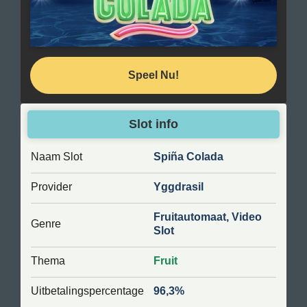
Speel Nu!
Slot info
Naam Slot
Spiña Colada
Provider
Yggdrasil
Fruitautomaat, Video
Genre
Slot
Thema
Fruit
Uitbetalingspercentage
96,3%