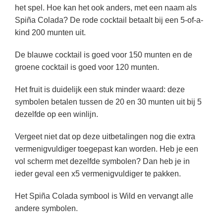
het spel. Hoe kan het ook anders, met een naam als
Spiña Colada? De rode cocktail betaalt bij een 5-of-a-
kind 200 munten uit.
De blauwe cocktail is goed voor 150 munten en de
groene cocktail is goed voor 120 munten.
Het fruit is duidelijk een stuk minder waard: deze
symbolen betalen tussen de 20 en 30 munten uit bij 5
dezelfde op een winlijn.
Vergeet niet dat op deze uitbetalingen nog die extra
vermenigvuldiger toegepast kan worden. Heb je een
vol scherm met dezelfde symbolen? Dan heb je in
ieder geval een x5 vermenigvuldiger te pakken.
Het Spiña Colada symbool is Wild en vervangt alle
andere symbolen.