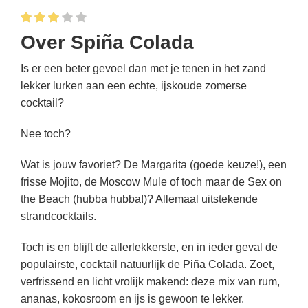
Over Spiña Colada
Is er een beter gevoel dan met je tenen in het zand
lekker lurken aan een echte, ijskoude zomerse
cocktail?
Nee toch?
Wat is jouw favoriet? De Margarita (goede keuze!), een
frisse Mojito, de Moscow Mule of toch maar de Sex on
the Beach (hubba hubba!)? Allemaal uitstekende
strandcocktails.
Toch is en blijft de allerlekkerste, en in ieder geval de
populairste, cocktail natuurlijk de Piña Colada. Zoet,
verfrissend en licht vrolijk makend: deze mix van rum,
ananas, kokosroom en ijs is gewoon te lekker.