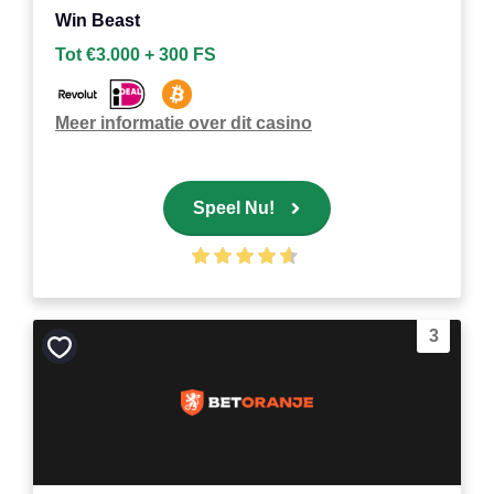
Win Beast
Tot €3.000 + 300 FS
Meer informatie over dit casino
Speel Nu!
3
Bewaar
als
favoriet