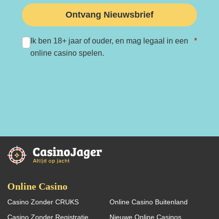
Ontvang Nieuwsbrief
Ik ben 18+ jaar of ouder, en mag legaal in een
*
online casino spelen.
Online Casino
Casino Zonder CRUKS
Online Casino Buitenland
Casino Zonder Registratie
Nieuwe Online Casinos