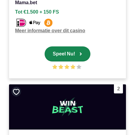
Mama.bet
Tot €1.500 + 150 FS
Meer informatie over dit casino
Speel Nu!
2
Bewaar
als
favoriet