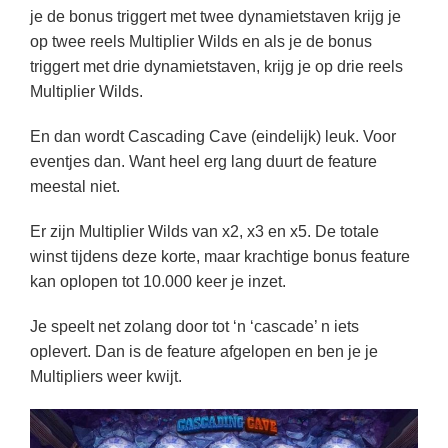
je de bonus triggert met twee dynamietstaven krijg je
op twee reels Multiplier Wilds en als je de bonus
triggert met drie dynamietstaven, krijg je op drie reels
Multiplier Wilds.
En dan wordt Cascading Cave (eindelijk) leuk. Voor
eventjes dan. Want heel erg lang duurt de feature
meestal niet.
Er zijn Multiplier Wilds van x2, x3 en x5. De totale
winst tijdens deze korte, maar krachtige bonus feature
kan oplopen tot 10.000 keer je inzet.
Je speelt net zolang door tot ‘n ‘cascade’ n iets
oplevert. Dan is de feature afgelopen en ben je je
Multipliers weer kwijt.