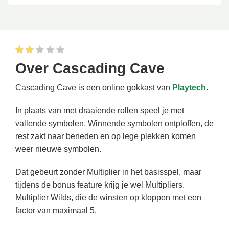
Over Cascading Cave
Cascading Cave is een online gokkast van
Playtech
.
In plaats van met draaiende rollen speel je met
vallende symbolen. Winnende symbolen ontploffen, de
rest zakt naar beneden en op lege plekken komen
weer nieuwe symbolen.
Dat gebeurt zonder Multiplier in het basisspel, maar
tijdens de bonus feature krijg je wel Multipliers.
Multiplier Wilds, die de winsten op kloppen met een
factor van maximaal 5.