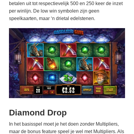
betalen uit tot respectievelijk 500 en 250 keer de inzet
per winlijn. De low win symbolen zijn geen
speelkaarten, maar ‘n drietal edelstenen.
Diamond Drop
In het basisspel moet je het doen zonder Multipliers,
maar de bonus feature speel je wel met Multipliers. Als