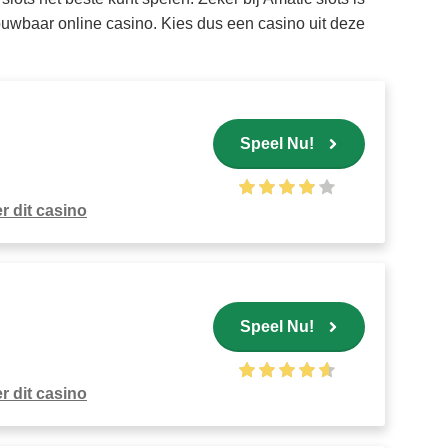
rouwbaar online casino. Kies dus een casino uit deze
Speel Nu!
r dit casino
Speel Nu!
r dit casino