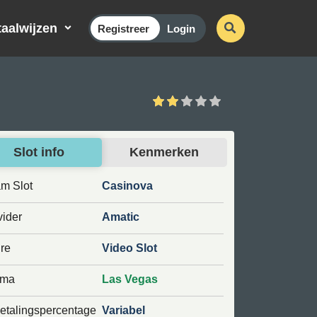
aalwijzen
Registreer
Login
Slot info
Kenmerken
Slot info
Kenmerken
m Slot
Casinova
ls
5
oplay
Ja
ls
5
m Slot
Casinova
vider
Amatic
oplay
Ja
us Spel
Ja
us Spel
Ja
vider
Amatic
re
Video Slot
e Spins
10
e Spins
10
gressieve Jackpot
Nee
re
Video Slot
ema
Las Vegas
gressieve Jackpot
Nee
ipliers
Ja
ds
Ja
ipliers
Ja
ema
Las Vegas
betalingspercentage
Variabel