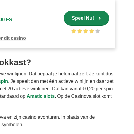
Speel Nu!
100 FS
r dit casino
okkast?
e winlijnen. Dat bepaal je helemaal zelf. Je kunt dus
spin
. Je speelt dan met één actieve winlijn en daar zet
et 20 actieve winlijnen. Dat kan vanaf €0,20 per spin.
f standaard op
Amatic slots
. Op de Casinova slot komt
a en zijn casino avonturen. In plaats van de
o symbolen.