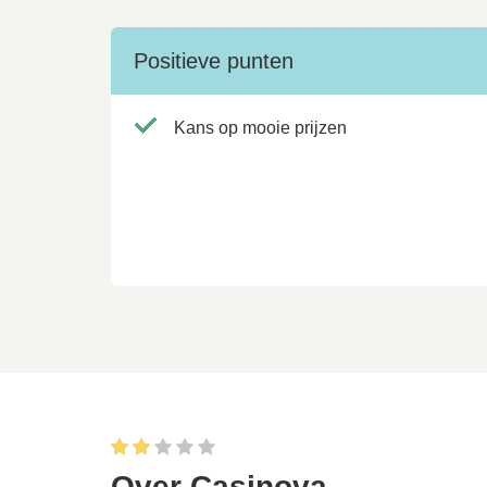
Positieve punten
Kans op mooie prijzen
Over Casinova