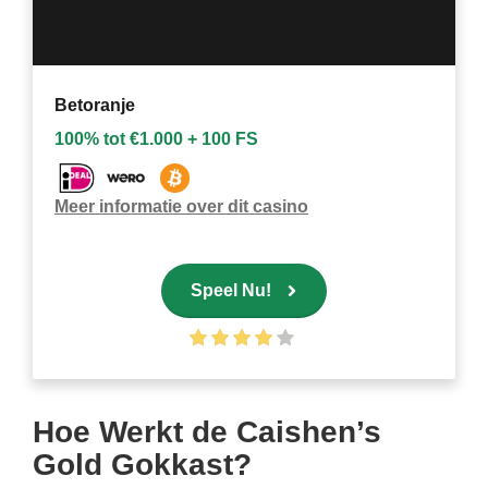
Betoranje
100% tot €1.000 + 100 FS
Meer informatie over dit casino
Speel Nu!
Hoe Werkt de Caishen’s
Gold Gokkast?