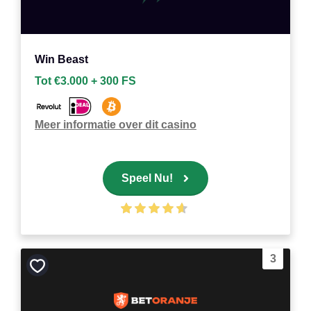
Win Beast
Tot €3.000 + 300 FS
Meer informatie over dit casino
Speel Nu!
3
Bewaar
als
favoriet