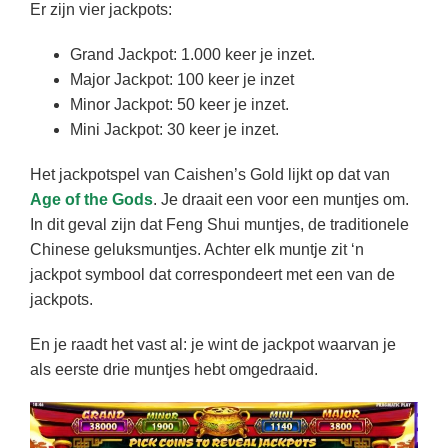
Er zijn vier jackpots:
Grand Jackpot: 1.000 keer je inzet.
Major Jackpot: 100 keer je inzet
Minor Jackpot: 50 keer je inzet.
Mini Jackpot: 30 keer je inzet.
Het jackpotspel van Caishen’s Gold lijkt op dat van
Age of the Gods
. Je draait een voor een muntjes om.
In dit geval zijn dat Feng Shui muntjes, de traditionele
Chinese geluksmuntjes. Achter elk muntje zit ‘n
jackpot symbool dat correspondeert met een van de
jackpots.
En je raadt het vast al: je wint de jackpot waarvan je
als eerste drie muntjes hebt omgedraaid.