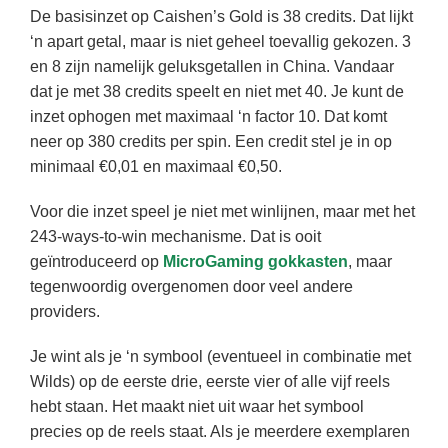
De basisinzet op Caishen’s Gold is 38 credits. Dat lijkt
‘n apart getal, maar is niet geheel toevallig gekozen. 3
en 8 zijn namelijk geluksgetallen in China. Vandaar
dat je met 38 credits speelt en niet met 40. Je kunt de
inzet ophogen met maximaal ‘n factor 10. Dat komt
neer op 380 credits per spin. Een credit stel je in op
minimaal €0,01 en maximaal €0,50.
Voor die inzet speel je niet met winlijnen, maar met het
243-ways-to-win mechanisme. Dat is ooit
geïntroduceerd op
MicroGaming gokkasten
, maar
tegenwoordig overgenomen door veel andere
providers.
Je wint als je ‘n symbool (eventueel in combinatie met
Wilds) op de eerste drie, eerste vier of alle vijf reels
hebt staan. Het maakt niet uit waar het symbool
precies op de reels staat. Als je meerdere exemplaren