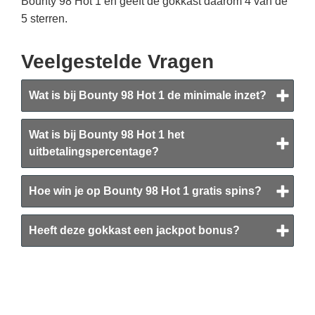
Bounty 98 Hot 1 en geeft de gokkast daarom 4 van de
5 sterren.
Veelgestelde Vragen
Wat is bij Bounty 98 Hot 1 de minimale inzet?
Wat is bij Bounty 98 Hot 1 het
uitbetalingspercentage?
Hoe win je op Bounty 98 Hot 1 gratis spins?
Heeft deze gokkast een jackpot bonus?