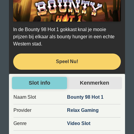
In de Bounty 98 Hot 1 gokkast knal je mooie
prijzen bij elkaar als bounty hunger in een echte
Western stad.
Speel Nu!
Slot info
Kenmerken
Reels
5
Naam Slot
Bounty 98 Hot 1
Autoplay
Ja
Bonus Spel
Ja
Provider
Relax Gaming
Free Spins
10
Progressieve Jackpot
Nee
Genre
Video Slot
Multipliers
Ja