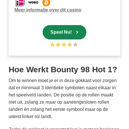
Meer informatie over dit casino
Speel Nu!
Hoe Werkt Bounty 98 Hot 1?
Om te winnen moet je er in deze gokkast voor zorgen
dat er minimaal 3 identieke symbolen naast elkaar in
het speelveld landen. De positie op de rollen maakt
niet uit, zolang ze maar op aaneengesloten rollen
landen én zolang het eerste symbool maar op de
uiterst linker rol landt.