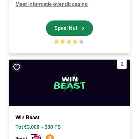
Meer informatie over dit casino
Speel Nu!
2
Bewaar
als
favoriet
Win Beast
Tot €3.000 + 300 FS