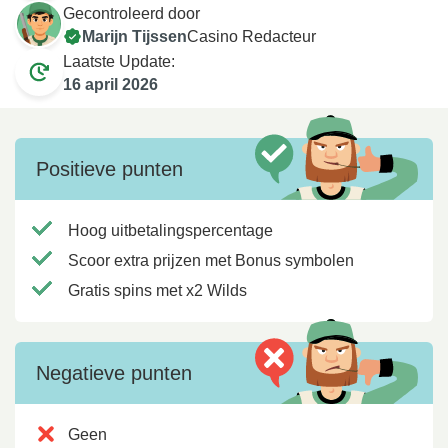
Gecontroleerd door
Marijn Tijssen
Casino Redacteur
Laatste Update:
16 april 2026
Positieve punten
Hoog uitbetalingspercentage
Scoor extra prijzen met Bonus symbolen
Gratis spins met x2 Wilds
Negatieve punten
Geen