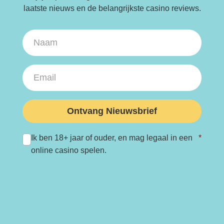
laatste nieuws en de belangrijkste casino reviews.
Ontvang Nieuwsbrief
Ik ben 18+ jaar of ouder, en mag legaal in een
*
online casino spelen.