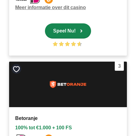
Meer informatie over dit casino
Speel Nu!
3
Bewaar
als
favoriet
Betoranje
100% tot €1.000 + 100 FS