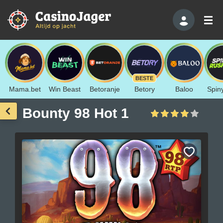
BESTE
Mama.bet
Win Beast
Betoranje
Betory
Baloo
Spin
Bounty 98 Hot 1
Bewaar
als
favoriet