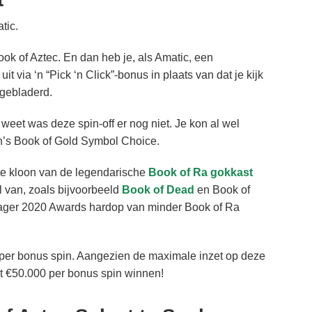
tic.
ok of Aztec. En dan heb je, als Amatic, een
t via ‘n “Pick ‘n Click”-bonus in plaats van dat je kijk
 gebladerd.
eet was deze spin-off er nog niet. Je kon al wel
on’s Book of Gold Symbol Choice.
ste kloon van de legendarische
Book of Ra gokkast
l van, zoals bijvoorbeeld
Book of Dead
en Book of
ager 2020 Awards hardop van minder Book of Ra
t per bonus spin. Aangezien de maximale inzet op deze
met €50.000 per bonus spin winnen!