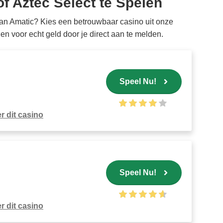
f Aztec Select te Spelen
 van Amatic? Kies een betrouwbaar casino uit onze
elen voor echt geld door je direct aan te melden.
Speel Nu!
r dit casino
Speel Nu!
r dit casino