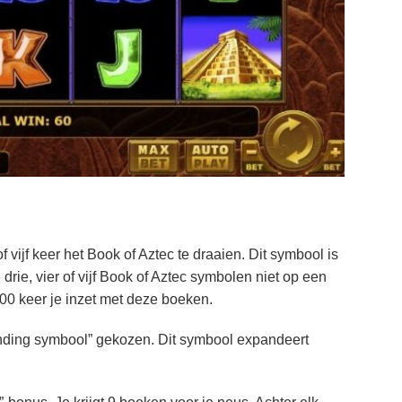
of vijf keer het Book of Aztec te draaien. Dit symbool is
 drie, vier of vijf Book of Aztec symbolen niet op een
200 keer je inzet met deze boeken.
anding symbool” gekozen. Dit symbool expandeert