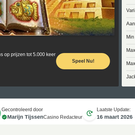
Wil
Uit
Vari
Vari
Aant
Aant
Min
Min
Max
s op prijzen tot 5.000 keer
Speel Nu!
Max
Max
Max
Jac
Jac
Gecontroleerd door
Laatste Update:
Marijn Tijssen
16 maart 2026
Casino Redacteur