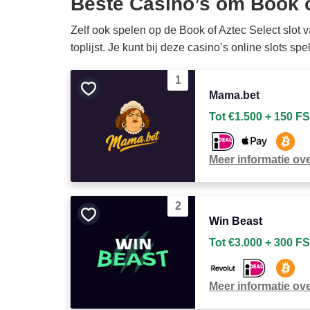
Beste Casino’s om Book o
Zelf ook spelen op de Book of Aztec Select slot
toplijst. Je kunt bij deze casino’s online slots sp
1
Bewaar
Mama.bet
als
favoriet
Tot €1.500 + 150 FS
Meer informatie ove
2
Bewaar
Win Beast
als
favoriet
Tot €3.000 + 300 FS
Meer informatie ove